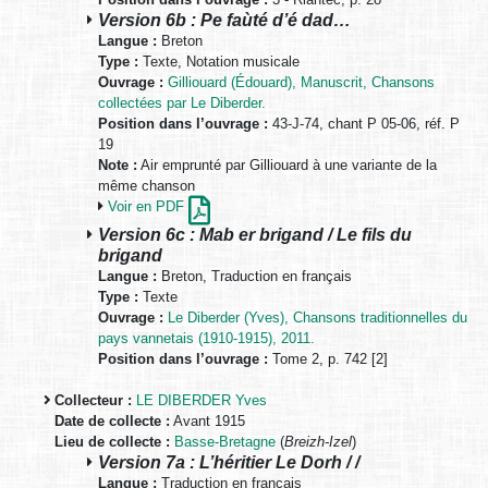
Version 6b : Pe faùté d’é dad…
Langue :
Breton
Type :
Texte, Notation musicale
Ouvrage :
Gilliouard (Édouard), Manuscrit, Chansons
collectées par Le Diberder.
Position dans l’ouvrage :
43-J-74, chant P 05-06, réf. P
19
Note :
Air emprunté par Gilliouard à une variante de la
même chanson
Voir en PDF
Version 6c : Mab er brigand / Le fils du
brigand
Langue :
Breton, Traduction en français
Type :
Texte
Ouvrage :
Le Diberder (Yves), Chansons traditionnelles du
pays vannetais (1910-1915), 2011.
Position dans l’ouvrage :
Tome 2, p. 742 [2]
Collecteur :
LE DIBERDER Yves
Date de collecte :
Avant 1915
Lieu de collecte :
Basse-Bretagne
(
Breizh-Izel
)
Version 7a : L’héritier Le Dorh / /
Langue :
Traduction en français