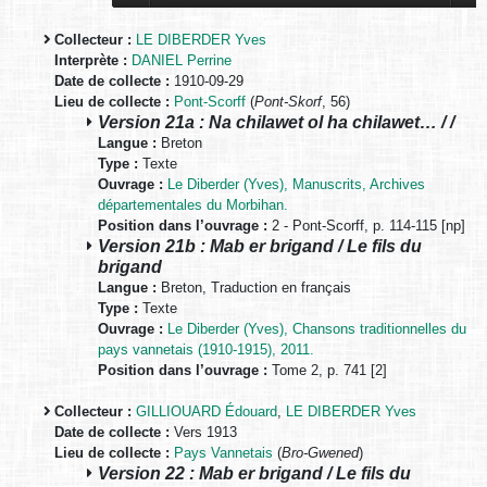
Collecteur :
LE DIBERDER Yves
Interprète :
DANIEL Perrine
Date de collecte :
1910-09-29
Lieu de collecte :
Pont-Scorff
(
Pont-Skorf
, 56)
Version 21a : Na chilawet ol ha chilawet… / /
Langue :
Breton
Type :
Texte
Ouvrage :
Le Diberder (Yves), Manuscrits, Archives
départementales du Morbihan.
Position dans l’ouvrage :
2 - Pont-Scorff, p. 114-115 [np]
Version 21b : Mab er brigand / Le fils du
brigand
Langue :
Breton, Traduction en français
Type :
Texte
Ouvrage :
Le Diberder (Yves), Chansons traditionnelles du
pays vannetais (1910-1915), 2011.
Position dans l’ouvrage :
Tome 2, p. 741 [2]
Collecteur :
GILLIOUARD Édouard
,
LE DIBERDER Yves
Date de collecte :
Vers 1913
Lieu de collecte :
Pays Vannetais
(
Bro-Gwened
)
Version 22 : Mab er brigand / Le fils du