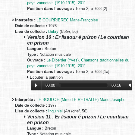
pays vannetais (1910-1915), 2011.
Position dans l’ouvrage :
Tome 2, p. 633 [2]
Interprète :
LE GOURRIEREC Marie-Françoise
Date de collecte :
1976
Lieu de collecte :
Bubry
(
Bubri
, 56)
Version 10 : Er lisaour é prizon / Le courtisan
en prison
Langue :
Breton
Type :
Notation musicale
Ouvrage :
Le Diberder (Yves), Chansons traditionnelles du
pays vannetais (1910-1915), 2011.
Position dans l’ouvrage :
Tome 2, p. 633 [1a]
Écouter la partition
00:00
00:16
Interprète :
LE BOULC’H (Mme LE RETRAITE) Marie-Josèphe
Date de collecte :
1977
Lieu de collecte :
Inguiniel
(
An Ignel
, 56)
Version 11 : Er lisaour é prizon / Le courtisan
en prison
Langue :
Breton
Type :
Notation musicale