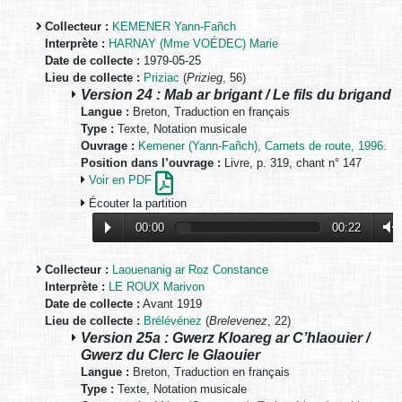
Collecteur :
KEMENER Yann-Fañch
Interprète :
HARNAY (Mme VOÉDEC) Marie
Date de collecte :
1979-05-25
Lieu de collecte :
Priziac
(
Prizieg
, 56)
Version 24 : Mab ar brigant / Le fils du brigand
Langue :
Breton, Traduction en français
Type :
Texte, Notation musicale
Ouvrage :
Kemener (Yann-Fañch), Carnets de route, 1996.
Position dans l’ouvrage :
Livre, p. 319, chant n° 147
Voir en PDF
Écouter la partition
00:00
00:22
Collecteur :
Laouenanig ar Roz Constance
Interprète :
LE ROUX Marivon
Date de collecte :
Avant 1919
Lieu de collecte :
Brélévénez
(
Brelevenez
, 22)
Version 25a : Gwerz Kloareg ar C’hlaouier /
Gwerz du Clerc le Glaouier
Langue :
Breton, Traduction en français
Type :
Texte, Notation musicale