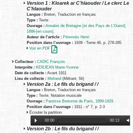
Version 1 : Kloarek ar C’hlaouder / Le clerc Le
C’hlaouder
Langue :
Breton, Traduction en français
Type :
Texte
Ouvrage :
Annales de Bretagne [et des Pays de L’Ouest],
1886-[en cours].
Auteur de l’article :
Pérennès Henri
Position dans l’ouvrage :
1939 - Tome 46, p. 278-285
Voir en PDF
Collecteur :
CADIC François
Interprète :
KERJEAN Marie-Yvonne
Date de collecte :
Avant 1911
Lieu de collecte :
Melrand
(
Mêlrant
, 56)
Version 2a : Le fils du brigand / /
Langue :
Breton, Traduction en français
Type :
Texte, Notation musicale
Ouvrage :
Paroisse Bretonne de Paris, 1899-1929.
Position dans l’ouvrage :
1911 - n° 7, p. 2-3
Écouter la partition
00:00
00:13
Version 2b : Le fils du brigand / /