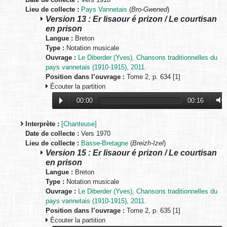
Lieu de collecte :
Pays Vannetais
(
Bro-Gwened
)
Version 13 : Er lisaour é prizon / Le courtisan
en prison
Langue :
Breton
Type :
Notation musicale
Ouvrage :
Le Diberder (Yves), Chansons traditionnelles du
pays vannetais (1910-1915), 2011.
Position dans l’ouvrage :
Tome 2, p. 634 [1]
Écouter la partition
00:00
00:16
Interprète :
[Chanteuse]
Date de collecte :
Vers 1970
Lieu de collecte :
Basse-Bretagne
(
Breizh-Izel
)
Version 15 : Er lisaour é prizon / Le courtisan
en prison
Langue :
Breton
Type :
Notation musicale
Ouvrage :
Le Diberder (Yves), Chansons traditionnelles du
pays vannetais (1910-1915), 2011.
Position dans l’ouvrage :
Tome 2, p. 635 [1]
Écouter la partition