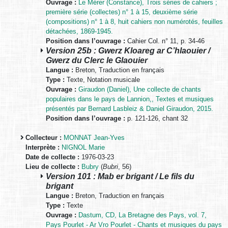
Ouvrage :
Le Mérer (Constance), Trois séries de cahiers ;
première série (collectes) n° 1 à 15, deuxième série
(compositions) n° 1 à 8, huit cahiers non numérotés, feuilles
détachées, 1869-1945.
Position dans l’ouvrage :
Cahier Col. n° 11, p. 34-46
Version 25b : Gwerz Kloareg ar C’hlaouier /
Gwerz du Clerc le Glaouier
Langue :
Breton, Traduction en français
Type :
Texte, Notation musicale
Ouvrage :
Giraudon (Daniel), Une collecte de chants
populaires dans le pays de Lannion,, Textes et musiques
présentés par Bernard Lasbleiz & Daniel Giraudon, 2015.
Position dans l’ouvrage :
p. 121-126, chant 32
Collecteur :
MONNAT Jean-Yves
Interprète :
NIGNOL Marie
Date de collecte :
1976-03-23
Lieu de collecte :
Bubry
(
Bubri
, 56)
Version 101 : Mab er brigant / Le fils du
brigant
Langue :
Breton, Traduction en français
Type :
Texte
Ouvrage :
Dastum, CD, La Bretagne des Pays, vol. 7,
Pays Pourlet - Ar Vro Pourlet - Chants et musiques du pays