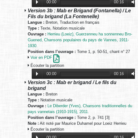
00:00
00:16
Version 3b : Mab er Brigand (Fontanella) / Le
Fils du brigand (La Fontenelle)
Langue :
Breton, Traduction en français
Type :
Texte, Notation musicale
Ouvrage :
Herrieu (Loeiz), Guerzenneu ha sonnenneu Bro-
Guened, Chansons populaires du pays de Vannes, 1911-
1930.
Position dans l’ouvrage :
Tome 1, p. 50-51, chant n° 27
Voir en PDF
Écouter la partition
00:00
00:16
Version 3c : Mab er brigand / Le fils du
brigand
Langue :
Breton
Type :
Notation musicale
Ouvrage :
Le Diberder (Yves), Chansons traditionnelles du
pays vannetais (1910-1915), 2011.
Position dans l’ouvrage :
Tome 2, p. 741 [3]
Note :
Ait noté par Maurice Duhamel pour Loeiz Herrieu
Écouter la partition
00:00
00:16