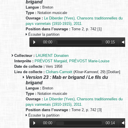
brigand
Langue :
Breton
Type :
Notation musicale
Ouvrage :
Le Diberder (Yves), Chansons traditionnelles du
pays vannetais (1910-1915), 2011.
Position dans l’ouvrage :
Tome 2, p. 742 [1]
Écouter la partition
00:00
00:15
Collecteur :
LAURENT Donatien
Interprète :
PRÉVOST Margaid
,
PRÉVOST Marie-Louise
Date de collecte :
Vers 1958
Lieu de collecte :
Clohars-Carnoët
(
Kloar-Karnoed
, 29) [Doëlan]
Version 23 : Mab er brigand / Le fils du
brigand
Langue :
Breton
Type :
Notation musicale
Ouvrage :
Le Diberder (Yves), Chansons traditionnelles du
pays vannetais (1910-1915), 2011.
Position dans l’ouvrage :
Tome 2, p. 742 [3]
Écouter la partition
00:00
00:14