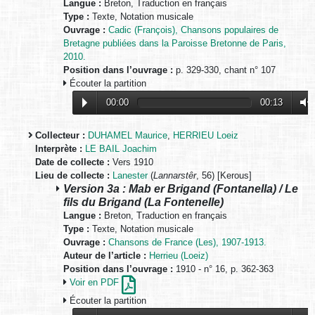
Langue :
Breton, Traduction en français
Type :
Texte, Notation musicale
Ouvrage :
Cadic (François), Chansons populaires de
Bretagne publiées dans la Paroisse Bretonne de Paris,
2010.
Position dans l’ouvrage :
p. 329-330, chant n° 107
Écouter la partition
00:00
00:13
Collecteur :
DUHAMEL Maurice
,
HERRIEU Loeiz
Interprète :
LE BAIL Joachim
Date de collecte :
Vers 1910
Lieu de collecte :
Lanester
(
Lannarstêr
, 56) [Kerous]
Version 3a : Mab er Brigand (Fontanella) / Le
fils du Brigand (La Fontenelle)
Langue :
Breton, Traduction en français
Type :
Texte, Notation musicale
Ouvrage :
Chansons de France (Les), 1907-1913.
Auteur de l’article :
Herrieu (Loeiz)
Position dans l’ouvrage :
1910 - n° 16, p. 362-363
Voir en PDF
Écouter la partition