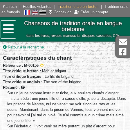
Kan.bzh
|
Feuilles volantes
|
Tradition orale en breton
|
Tradition orale
en français
Connexion
Créer un compte
Chansons de tradition orale en langue
bretonne
dans les livres, revues, manuscrits, disques, cassettes, CDs
Menu
Retour à la recherche
Caractéristiques du chant
Référence : M-00156
Titre critique breton :
Mab ar brigant
Titre critique français :
Le fils du brigand
Titre critique anglais :
The son of the brigand
Résumé :
Sur un jeune homme instruit et riche, aux souliers cloutés d’argent.
– « J’ai séduit une jeune fille et, à cause d’elle, je serai décapité. Dans
les prisons de Nantes, nul ne venait me voir sinon les rats et les
souris. Maintenant, dans la prison de Vannes, tous viennent me voir
pour savoir si j’ai tué ou volé. Je n’ai commis aucun crime mais aimé
une jeune fille. »
Sur l’échafaud, il voit venir sa mère portant un plat d’argent pour