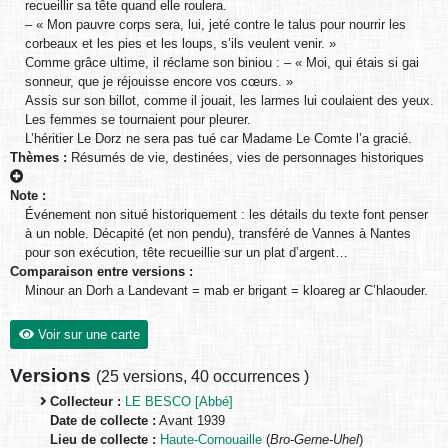
recueillir sa tête quand elle roulera.
– « Mon pauvre corps sera, lui, jeté contre le talus pour nourrir les
corbeaux et les pies et les loups, s’ils veulent venir. »
Comme grâce ultime, il réclame son biniou : – « Moi, qui étais si gai
sonneur, que je réjouisse encore vos cœurs. »
Assis sur son billot, comme il jouait, les larmes lui coulaient des yeux.
Les femmes se tournaient pour pleurer.
L’héritier Le Dorz ne sera pas tué car Madame Le Comte l’a gracié.
Thèmes :
Résumés de vie, destinées, vies de personnages historiques
Note :
Événement non situé historiquement : les détails du texte font penser
à un noble. Décapité (et non pendu), transféré de Vannes à Nantes
pour son exécution, tête recueillie sur un plat d’argent…
Comparaison entre versions :
Minour an Dorh a Landevant = mab er brigant = kloareg ar C’hlaouder.
Voir sur une carte
Versions
(
25 versions
,
40 occurrences
)
Collecteur :
LE BESCO [Abbé]
Date de collecte :
Avant 1939
Lieu de collecte :
Haute-Cornouaille
(
Bro-Gerne-Uhel
)