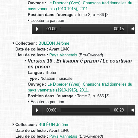
Ouvrage :
Le Diberder (Yves), Chansons traditionnelles du
pays vannetais (1910-1915), 2011.
Position dans l’ouvrage :
Tome 2, p. 636 [2]
Écouter la partition
00:00
00:15
Collecteur :
BULÉON Jérôme
Date de collecte :
Avant 1946
Lieu de collecte :
Pays Vannetais
(
Bro-Gwened
)
Version 18 : Er lisaour é prizon / Le courtisan
en prison
Langue :
Breton
Type :
Notation musicale
Ouvrage :
Le Diberder (Yves), Chansons traditionnelles du
pays vannetais (1910-1915), 2011.
Position dans l’ouvrage :
Tome 2, p. 636 [3]
Écouter la partition
00:00
00:28
Collecteur :
BULÉON Jérôme
Date de collecte :
Avant 1946
Lieu de collecte :
Pays Vannetais
(
Bro-Gwened
)