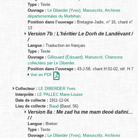
Type :
Texte
Ouvrage :
Le Diberder (Yves), Manuscrits, Archives
départementales du Morbihan.
Position dans l’ouvrage :
Bretagne-Jadis, n° 16, chant n°
13
Version 7b : L’héritier Le Dorh de Landévant /
/
Langue :
Traduction en français
Type :
Texte
Ouvrage :
Gilliouard (Édouard), Manuscrit, Chansons
collectées par Le Diberder.
Position dans l’ouvrage :
43-J-58, chant H 01-02, réf. H 7
Voir en PDF
Collecteur :
LE DIBERDER Yves
Interprète :
LE PALLEC Marie-Louise
Date de collecte :
1911-12-04
Lieu de collecte :
Baud
(
Baod
, 56)
Version 8a : Me zad ha me mam deoé dañni…
/ /
Langue :
Breton
Type :
Texte
Ouvrage :
Le Diberder (Yves), Manuscrits, Archives