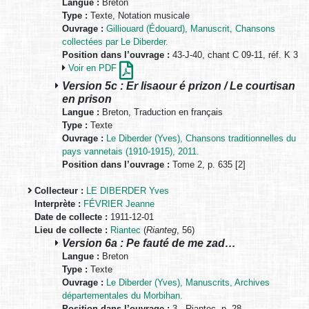
Langue :
Breton
Type :
Texte, Notation musicale
Ouvrage :
Gilliouard (Édouard), Manuscrit, Chansons
collectées par Le Diberder.
Position dans l’ouvrage :
43-J-40, chant C 09-11, réf. K 3
Voir en PDF
Version 5c : Er lisaour é prizon / Le courtisan
en prison
Langue :
Breton, Traduction en français
Type :
Texte
Ouvrage :
Le Diberder (Yves), Chansons traditionnelles du
pays vannetais (1910-1915), 2011.
Position dans l’ouvrage :
Tome 2, p. 635 [2]
Collecteur :
LE DIBERDER Yves
Interprète :
FÉVRIER Jeanne
Date de collecte :
1911-12-01
Lieu de collecte :
Riantec
(
Rianteg
, 56)
Version 6a : Pe fauté de me zad…
Langue :
Breton
Type :
Texte
Ouvrage :
Le Diberder (Yves), Manuscrits, Archives
départementales du Morbihan.
Position dans l’ouvrage :
3 - Riantec, p. 28