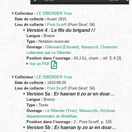
Collecteur :
LE DIBERDER Yves
Date de collecte :
Avant 1915
Lieu de collecte :
Pont-Scorff
(
Pont-Skorf
, 56)
Version 4 : Le fils du brigand / /
Langue :
Breton
Type :
Notation musicale
Ouvrage :
Gilliouard (Édouard), Manuscrit, Chansons
collectées par Le Diberder.
Position dans l’ouvrage :
43-J-51, chant -, réf. E 8 [3]
Voir en PDF
Collecteur :
LE DIBERDER Yves
Date de collecte :
1910-09-29
Lieu de collecte :
Pont-Scorff
(
Pont-Skorf
, 56)
Version 5a : Er haeran ti zo ar en doar…
Langue :
Breton
Type :
Texte
Ouvrage :
Le Diberder (Yves), Manuscrits, Archives
départementales du Morbihan.
Position dans l’ouvrage :
2 - Pont-Scorff, p. 105
Version 5b : Er haeran ty zo ar en doar…