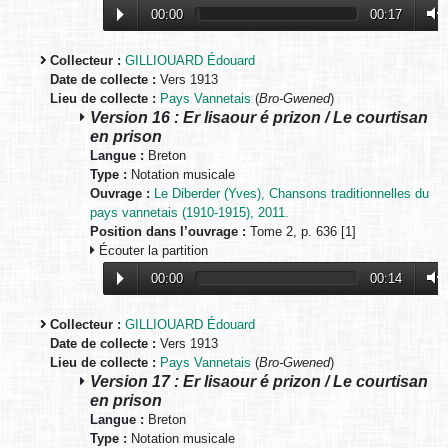
00:00
00:17
Collecteur :
GILLIOUARD Édouard
Date de collecte :
Vers 1913
Lieu de collecte :
Pays Vannetais
(
Bro-Gwened
)
Version 16 : Er lisaour é prizon / Le courtisan
en prison
Langue :
Breton
Type :
Notation musicale
Ouvrage :
Le Diberder (Yves), Chansons traditionnelles du
pays vannetais (1910-1915), 2011.
Position dans l’ouvrage :
Tome 2, p. 636 [1]
Écouter la partition
00:00
00:14
Collecteur :
GILLIOUARD Édouard
Date de collecte :
Vers 1913
Lieu de collecte :
Pays Vannetais
(
Bro-Gwened
)
Version 17 : Er lisaour é prizon / Le courtisan
en prison
Langue :
Breton
Type :
Notation musicale