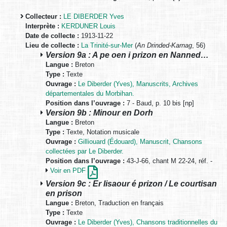
Collecteur :
LE DIBERDER Yves
Interprète :
KERDUNER Louis
Date de collecte :
1913-11-22
Lieu de collecte :
La Trinité-sur-Mer
(
An Drinded-Karnag
, 56)
Version 9a : A pe oen i prizon en Nanned…
Langue :
Breton
Type :
Texte
Ouvrage :
Le Diberder (Yves), Manuscrits, Archives
départementales du Morbihan.
Position dans l’ouvrage :
7 - Baud, p. 10 bis [np]
Version 9b : Minour en Dorh
Langue :
Breton
Type :
Texte, Notation musicale
Ouvrage :
Gilliouard (Édouard), Manuscrit, Chansons
collectées par Le Diberder.
Position dans l’ouvrage :
43-J-66, chant M 22-24, réf. -
Voir en PDF
Version 9c : Er lisaour é prizon / Le courtisan
en prison
Langue :
Breton, Traduction en français
Type :
Texte
Ouvrage :
Le Diberder (Yves), Chansons traditionnelles du