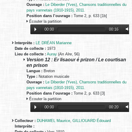
Ouvrage :
Le Diberder (Yves), Chansons traditionnelles du
pays vannetais (1910-1915), 2011.
Position dans l’ouvrage :
Tome 2, p. 633 [1b]
Écouter la partition
00:00
00:16
Interprète :
LE DRÉAN Marianne
Date de collecte :
1973
Lieu de collecte :
Auray
(
An Alre
, 56)
Version 12 : Er lisaour é prizon / Le courtisan
en prison
Langue :
Breton
Type :
Notation musicale
Ouvrage :
Le Diberder (Yves), Chansons traditionnelles du
pays vannetais (1910-1915), 2011.
Position dans l’ouvrage :
Tome 2, p. 633 [3]
Écouter la partition
00:00
00:20
Collecteur :
DUHAMEL Maurice
,
GILLIOUARD Édouard
Interprète :
Date de collecte :
Vers 1910