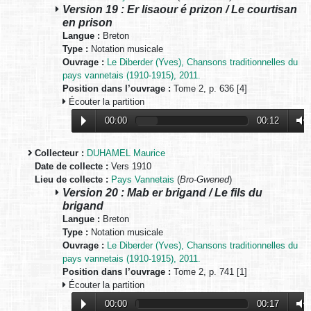
Version 19 : Er lisaour é prizon / Le courtisan
en prison
Langue :
Breton
Type :
Notation musicale
Ouvrage :
Le Diberder (Yves), Chansons traditionnelles du
pays vannetais (1910-1915), 2011.
Position dans l’ouvrage :
Tome 2, p. 636 [4]
Écouter la partition
00:00
00:12
Collecteur :
DUHAMEL Maurice
Date de collecte :
Vers 1910
Lieu de collecte :
Pays Vannetais
(
Bro-Gwened
)
Version 20 : Mab er brigand / Le fils du
brigand
Langue :
Breton
Type :
Notation musicale
Ouvrage :
Le Diberder (Yves), Chansons traditionnelles du
pays vannetais (1910-1915), 2011.
Position dans l’ouvrage :
Tome 2, p. 741 [1]
Écouter la partition
00:00
00:17