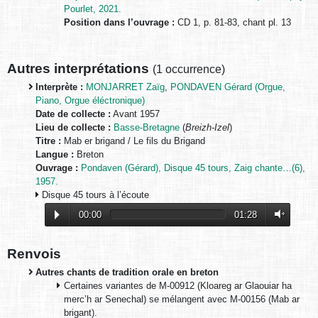
Pourlet, 2021.
Position dans l’ouvrage :
CD 1, p. 81-83, chant pl. 13
Autres interprétations
(
1 occurrence
)
Interprète :
MONJARRET Zaïg
,
PONDAVEN Gérard (Orgue,
Piano, Orgue éléctronique)
Date de collecte :
Avant 1957
Lieu de collecte :
Basse-Bretagne
(
Breizh-Izel
)
Titre :
Mab er brigand / Le fils du Brigand
Langue :
Breton
Ouvrage :
Pondaven (Gérard), Disque 45 tours, Zaig chante…(6),
1957.
Disque 45 tours à l’écoute
00:00
01:28
Renvois
Autres chants de tradition orale en breton
Certaines variantes de M-00912 (Kloareg ar Glaouiar ha
merc’h ar Senechal) se mélangent avec M-00156 (Mab ar
brigant).