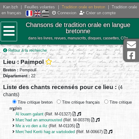
Kan.bzh
|
Feuilles volantes
|
Tradition orale en breton
|
Tradition orale
en français
Connexion
Créer un compte
Chansons de tradition orale en langue
bretonne
dans les livres, revues, manuscrits, disques, cassettes, CDs
Menu
Retour à la recherche
Lieu : Paimpol
Breton :
Pempoull
Département :
22
Liste des chants recensés pour ce lieu :
(4
chants)
Titre critique breton
Titre critique français
Titre critique
anglais
Al louarn galant
(Réf. M-01327)
Marc’had an amourousted
(Réf. M-00378)
Me a vo den a iliz
(Réf. M-01105)
Merc’hed Keriti hag ar vartoloded
(Réf. M-00667)