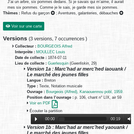
J’ai un arbre, six pommes dedans. Si je savais qui m’aime, il aurait
mes six pommes. Comme je le sais, je garde mes six pommes.
Thèmes :
Refus du garçon
;
Aventures, galanteries, débauches
Voir sur une carte
Versions
(
3 versions
,
7 occurrences
)
Collecteur :
BOURGEOIS Alfred
Interprète :
MOULLEC Louis
Date de collecte :
1874-07-11
Lieu de collecte :
Guerlesquin
(
Gwerliskin
, 29)
Version 1a : Marc’had ar merc’hed iaouank /
Le marché des jeunes filles
Langue :
Breton
Type :
Texte, Notation musicale
Ouvrage :
Bourgeois (Alfred), Kanaouennou pobl, 1959.
Position dans l’ouvrage :
p. 106, chant n° LIX, air 59
Voir en PDF
Écouter la partition
00:00
00:19
Version 1b : Marc’had ar merc’hed yaouank /
Le marché des jeunes filles