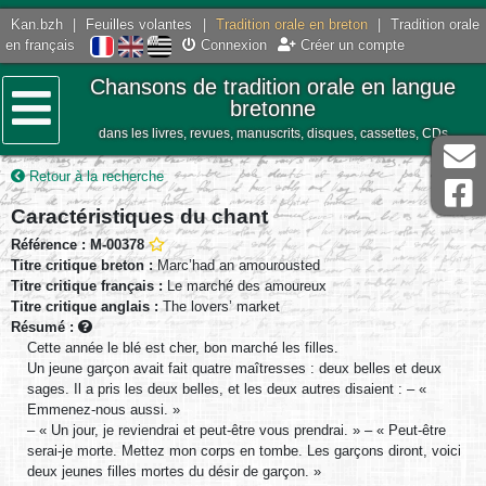
Kan.bzh
|
Feuilles volantes
|
Tradition orale en breton
|
Tradition orale
en français
Connexion
Créer un compte
Chansons de tradition orale en langue
bretonne
dans les livres, revues, manuscrits, disques, cassettes, CDs
Menu
Retour à la recherche
Caractéristiques du chant
Référence : M-00378
Titre critique breton :
Marc’had an amourousted
Titre critique français :
Le marché des amoureux
Titre critique anglais :
The lovers’ market
Résumé :
Cette année le blé est cher, bon marché les filles.
Un jeune garçon avait fait quatre maîtresses : deux belles et deux
sages. Il a pris les deux belles, et les deux autres disaient : – «
Emmenez-nous aussi. »
– « Un jour, je reviendrai et peut-être vous prendrai. » – « Peut-être
serai-je morte. Mettez mon corps en tombe. Les garçons diront, voici
deux jeunes filles mortes du désir de garçon. »