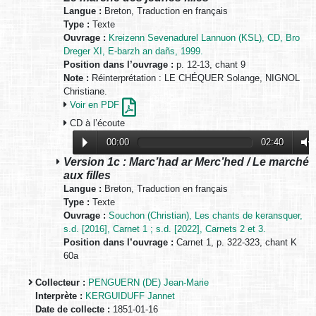
Langue :
Breton, Traduction en français
Type :
Texte
Ouvrage :
Kreizenn Sevenadurel Lannuon (KSL), CD, Bro
Dreger XI, E-barzh an dañs, 1999.
Position dans l’ouvrage :
p. 12-13, chant 9
Note :
Réinterprétation : LE CHÉQUER Solange, NIGNOL
Christiane.
Voir en PDF
CD à l’écoute
00:00
02:40
Version 1c : Marc’had ar Merc’hed / Le marché
aux filles
Langue :
Breton, Traduction en français
Type :
Texte
Ouvrage :
Souchon (Christian), Les chants de keransquer,
s.d. [2016], Carnet 1 ; s.d. [2022], Carnets 2 et 3.
Position dans l’ouvrage :
Carnet 1, p. 322-323, chant K
60a
Collecteur :
PENGUERN (DE) Jean-Marie
Interprète :
KERGUIDUFF Jannet
Date de collecte :
1851-01-16