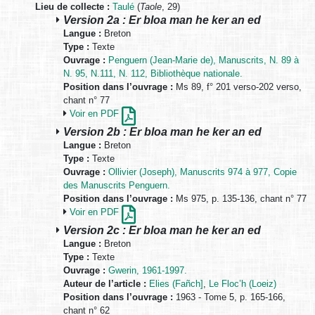
Lieu de collecte :
Taulé
(
Taole
, 29)
Version 2a : Er bloa man he ker an ed
Langue :
Breton
Type :
Texte
Ouvrage :
Penguern (Jean-Marie de), Manuscrits, N. 89 à
N. 95, N.111, N. 112, Bibliothèque nationale.
Position dans l’ouvrage :
Ms 89, f° 201 verso-202 verso,
chant n° 77
Voir en PDF
Version 2b : Er bloa man he ker an ed
Langue :
Breton
Type :
Texte
Ouvrage :
Ollivier (Joseph), Manuscrits 974 à 977, Copie
des Manuscrits Penguern.
Position dans l’ouvrage :
Ms 975, p. 135-136, chant n° 77
Voir en PDF
Version 2c : Er bloa man he ker an ed
Langue :
Breton
Type :
Texte
Ouvrage :
Gwerin, 1961-1997.
Auteur de l’article :
Elies (Fañch]
,
Le Floc’h (Loeiz)
Position dans l’ouvrage :
1963 - Tome 5, p. 165-166,
chant n° 62