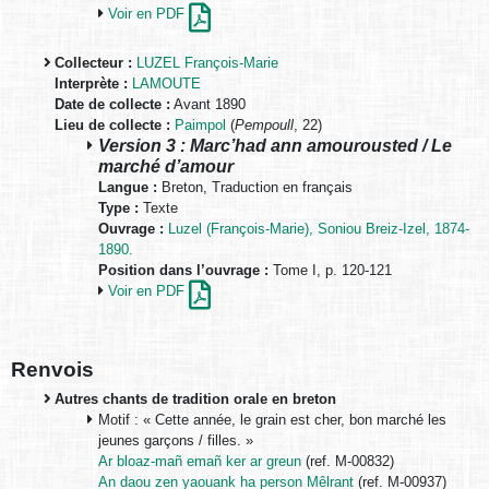
Voir en PDF
Collecteur :
LUZEL François-Marie
Interprète :
LAMOUTE
Date de collecte :
Avant 1890
Lieu de collecte :
Paimpol
(
Pempoull
, 22)
Version 3 : Marc’had ann amourousted / Le
marché d’amour
Langue :
Breton, Traduction en français
Type :
Texte
Ouvrage :
Luzel (François-Marie), Soniou Breiz-Izel, 1874-
1890.
Position dans l’ouvrage :
Tome I, p. 120-121
Voir en PDF
Renvois
Autres chants de tradition orale en breton
Motif : « Cette année, le grain est cher, bon marché les
jeunes garçons / filles. »
Ar bloaz-mañ emañ ker ar greun
(ref. M-00832)
An daou zen yaouank ha person Mêlrant
(ref. M-00937)