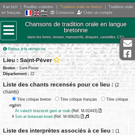
Kan.bzh
|
Feuilles volantes
|
Tradition orale en breton
|
Tradition orale
en français
Connexion
Créer un compte
Chansons de tradition orale en langue
bretonne
dans les livres, revues, manuscrits, disques, cassettes, CDs
Menu
Retour à la recherche
Lieu : Saint-Péver
Breton :
Sant-Pever
Département :
22
Liste des chants recensés pour ce lieu :
(2
chants)
Titre critique breton
Titre critique français
Titre critique
anglais
Ar vatezh brazezet gant ar mab
(Réf. M-02443)
Son ar botaouer-koad
(Réf. M-00625)
Liste des interprètes associés à ce lieu :
(1