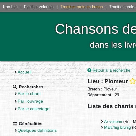
Kan.bzh
|
Feuilles volantes
|
Tradition orale en breton
|
Tradition orale
Chansons de 
dans les liv
Retour à la recherche
Accueil
Lieu : Plomeur
Recherches
Breton :
Ploveur
Par le chant
Département :
29
Par l’ouvrage
Liste des chants 
Par le collectage
Ar vosenn
(Réf. 
Généralités
Marc’hig brunig
(R
Quelques définitions