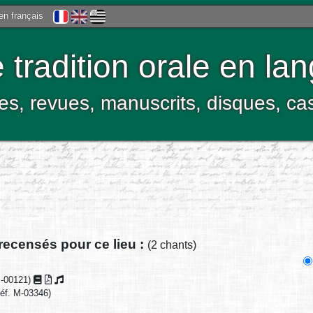
 en français
tradition orale en la
res, revues, manuscrits, disques, c
recensés pour ce lieu :
(2 chants)
M-00121)
éf. M-03346)