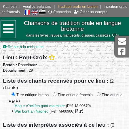
Kan.bzh
|
Feuilles volantes
|
Tradition orale en breton
|
Tradition orale
en français
Connexion
Créer un compte
Chansons de tradition orale en langue
bretonne
dans les livres, revues, manuscrits, disques, cassettes, CDs
Menu
Retour à la recherche
Lieu : Pont-Croix
Breton :
Pontekroaz
Département :
29
Liste des chants recensés pour ce lieu :
(2
chants)
Titre critique breton
Titre critique français
Titre critique
anglais
Mag e c’hellfen gant ma mizer
(Réf. M-00670)
War bont an Naoned
(Réf. M-00906)
Liste des interprètes associés à ce lieu :
(0