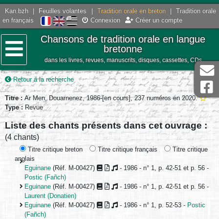
Kan.bzh
|
Feuilles volantes
|
Tradition orale en breton
|
Tradition orale
en français
Connexion
Créer un compte
Chansons de tradition orale en langue
bretonne
dans les livres, revues, manuscrits, disques, cassettes, CDs
Menu
Retour à la recherche
Titre :
Ar Men, Douarnenez, 1986-[en cours], 237 numéros en 2020.
Type :
Revue
Liste des chants présents dans cet ouvrage :
(4 chants)
Titre critique breton
Titre critique français
Titre critique
anglais
Eguinane
(Réf. M-00427)
- 1986 - n° 1, p. 42-51 et p. 56 -
Postic (Fañch)
Eguinane
(Réf. M-00427)
- 1986 - n° 1, p. 42-51 et p. 56 -
Laurent (Donatien)
Eguinane
(Réf. M-00427)
- 1986 - n° 1, p. 52-53 -
Postic
(Fañch)