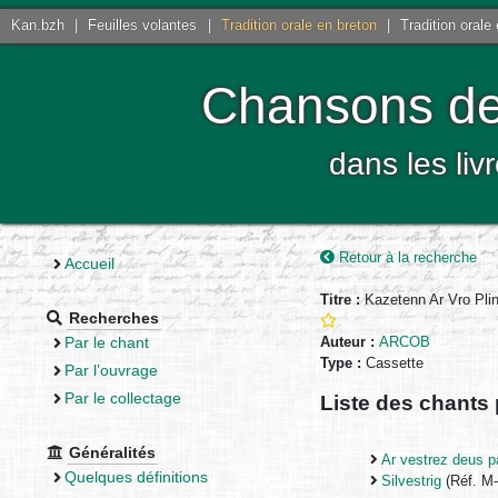
Kan.bzh
|
Feuilles volantes
|
Tradition orale en breton
|
Tradition orale
Chansons de 
dans les liv
Retour à la recherche
Accueil
Titre :
Kazetenn Ar Vro Plin
Recherches
Par le chant
Auteur :
ARCOB
Type :
Cassette
Par l’ouvrage
Par le collectage
Liste des chants
Généralités
Ar vestrez deus p
Quelques définitions
Silvestrig
(Réf. M