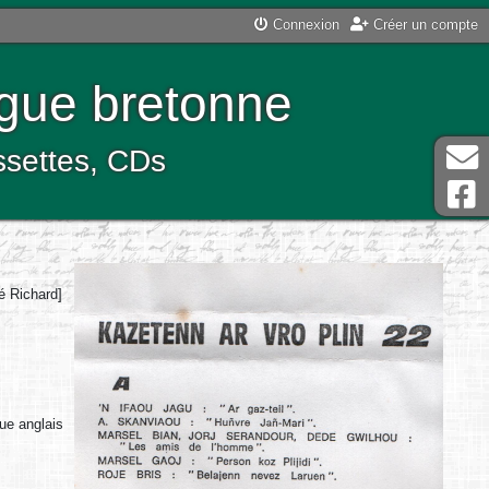
Connexion
Créer un compte
ngue bretonne
assettes, CDs
é Richard]
que anglais