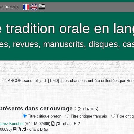
 en français
tradition orale en la
res, revues, manuscrits, disques, c
 22, ARCOB, sans réf.,s.d. [1980]. [Les chansons ont été collectées par Ren
 présents dans cet ouvrage :
(2 chants)
Titre critique breton
Titre critique français
Titre criti
arrez Kanuhel
(Réf. M-02466)
- chant B 2
-00695)
- chant B 5a