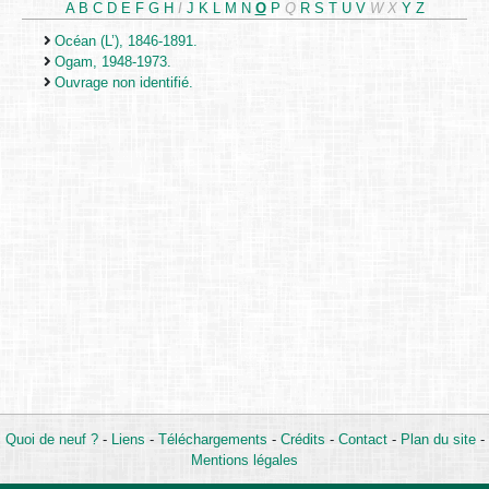
A
B
C
D
E
F
G
H
I
J
K
L
M
N
O
P
Q
R
S
T
U
V
W
X
Y
Z
Océan (L’), 1846-1891.
Ogam, 1948-1973.
Ouvrage non identifié.
Quoi de neuf ?
-
Liens
-
Téléchargements
-
Crédits
-
Contact
-
Plan du site
-
Mentions légales