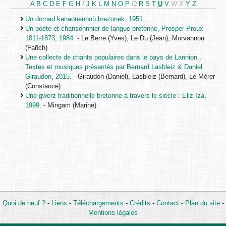
A
B
C
D
E
F
G
H
I
J
K
L
M
N
O
P
Q
R
S
T
U
V
W
X
Y
Z
Un dornad kanaouennoù brezonek, 1951.
Un poète et chansonnnier de langue bretonne, Prosper Proux -
1811-1873, 1984.
- Le Berre (Yves), Le Du (Jean), Morvannou
(Fañch)
Une collecte de chants populaires dans le pays de Lannion,,
Textes et musiques présentés par Bernard Lasbleiz & Daniel
Giraudon, 2015.
- Giraudon (Daniel), Lasbleiz (Bernard), Le Mérer
(Constance)
Une gwerz traditionnelle bretonne à travers le siècle : Eliz Iza,
1999.
- Mingam (Marine)
Quoi de neuf ?
-
Liens
-
Téléchargements
-
Crédits
-
Contact
-
Plan du site
-
Mentions légales