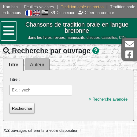
Kan.bzh
|
Feuilles volantes
|
Tradition orale en breton
|
Tradition orale
en français
Connexion
Créer un compte
Chansons de tradition orale en langue
bretonne
dans les livres, revues, manuscrits, disques, cassettes, CDs
Menu
Recherche par ouvrage
Titre
Auteur
Titre :
Recherche avancée
752
ouvrages différents à votre disposition !