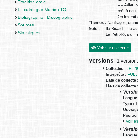
Tradition orale
– « Adieu p
Le catalogue Malrieu TO
prêt à nous
On les mit 
Bibliographie - Discographie
Thèmes :
Naufrages, dram
Sources
Note :
Ile Ricard = île a
Statistiques
Le Petit-Ricard = 
Voir sur une carte
Versions
(
1 version
Collecteur :
PENG
Interprète :
FOLL
Date de collecte 
Lieu de collecte 
Versio
Langue 
Type :
T
Ouvrage
Positio
Voir 
Versio
Langue 