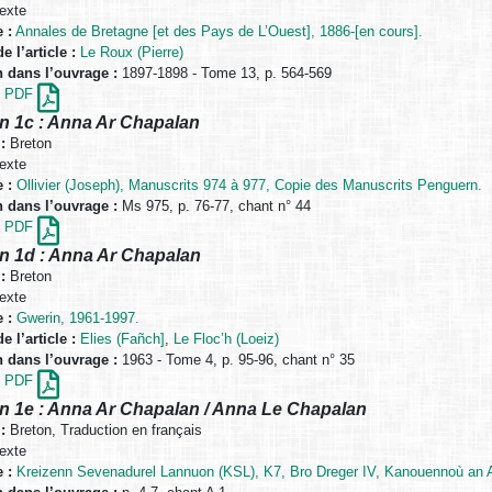
exte
 :
Annales de Bretagne [et des Pays de L’Ouest], 1886-[en cours].
e l’article :
Le Roux (Pierre)
n dans l’ouvrage :
1897-1898 - Tome 13, p. 564-569
en PDF
n 1c : Anna Ar Chapalan
:
Breton
exte
 :
Ollivier (Joseph), Manuscrits 974 à 977, Copie des Manuscrits Penguern.
n dans l’ouvrage :
Ms 975, p. 76-77, chant n° 44
en PDF
n 1d : Anna Ar Chapalan
:
Breton
exte
 :
Gwerin, 1961-1997.
e l’article :
Elies (Fañch]
,
Le Floc’h (Loeiz)
n dans l’ouvrage :
1963 - Tome 4, p. 95-96, chant n° 35
en PDF
n 1e : Anna Ar Chapalan / Anna Le Chapalan
:
Breton, Traduction en français
exte
 :
Kreizenn Sevenadurel Lannuon (KSL), K7, Bro Dreger IV, Kanouennoù an Ao