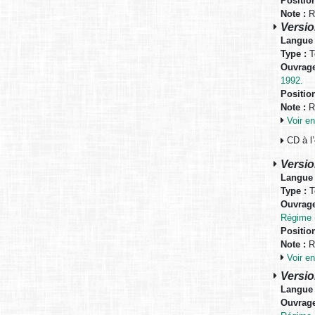
Positio
Note :
Ré
Versio
Langue 
Type :
T
Ouvrage
1992.
Positio
Note :
Ré
Voir 
CD à l
Versio
Langue 
Type :
T
Ouvrage
Régime (
Positio
Note :
Ré
Voir 
Versio
Langue 
Ouvrage