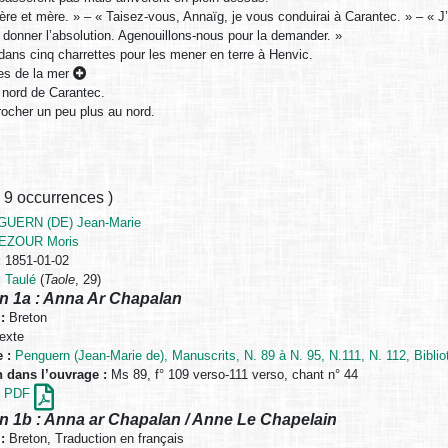
ère et mère. » – « Taisez-vous, Annaïg, je vous conduirai à Carantec. » – « J’
 donner l’absolution. Agenouillons-nous pour la demander. »
dans cinq charrettes pour les mener en terre à Henvic.
es de la mer
u nord de Carantec.
rocher un peu plus au nord.
,
9 occurrences
)
UERN (DE) Jean-Marie
EZOUR Moris
:
1851-01-02
:
Taulé
(
Taole
, 29)
n 1a : Anna Ar Chapalan
:
Breton
exte
 :
Penguern (Jean-Marie de), Manuscrits, N. 89 à N. 95, N.111, N. 112, Biblio
n dans l’ouvrage :
Ms 89, f° 109 verso-111 verso, chant n° 44
en PDF
n 1b : Anna ar Chapalan / Anne Le Chapelain
:
Breton, Traduction en français