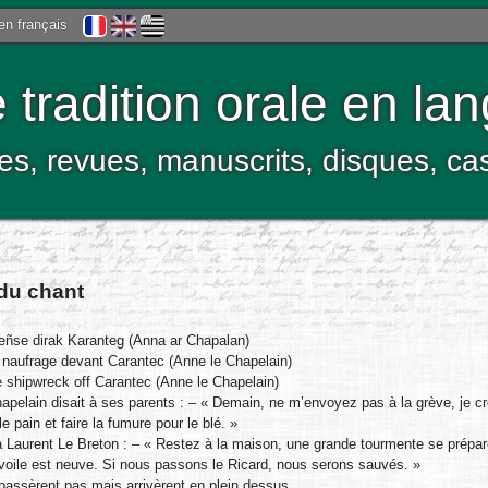
 en français
tradition orale en la
res, revues, manuscrits, disques, c
 du chant
eñse dirak Karanteg (Anna ar Chapalan)
naufrage devant Carantec (Anne le Chapelain)
 shipwreck off Carantec (Anne le Chapelain)
pelain disait à ses parents : – « Demain, ne m’envoyez pas à la grève, je cro
e pain et faire la fumure pour le blé. »
 à Laurent Le Breton : – « Restez à la maison, une grande tourmente se prépare
voile est neuve. Si nous passons le Ricard, nous serons sauvés. »
épassèrent pas mais arrivèrent en plein dessus.