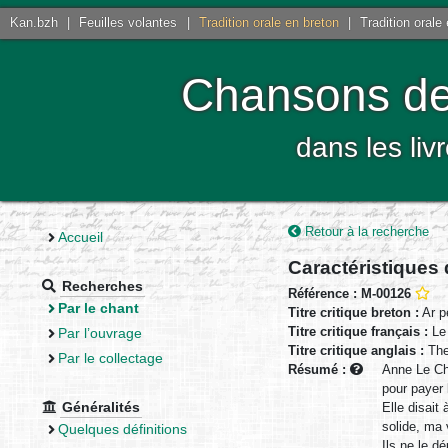
Kan.bzh
|
Feuilles volantes
|
Tradition orale en breton
|
Tradition orale
Chansons de 
dans les liv
Retour à la recherche
Accueil
Caractéristiques
Recherches
Référence : M-00126
Par le chant
Titre critique breton :
Ar p
Titre critique français :
Le 
Par l’ouvrage
Titre critique anglais :
The
Par le collectage
Résumé :
Anne Le Cha
pour payer l
Généralités
Elle disait
solide, ma 
Quelques définitions
Ils ne le d