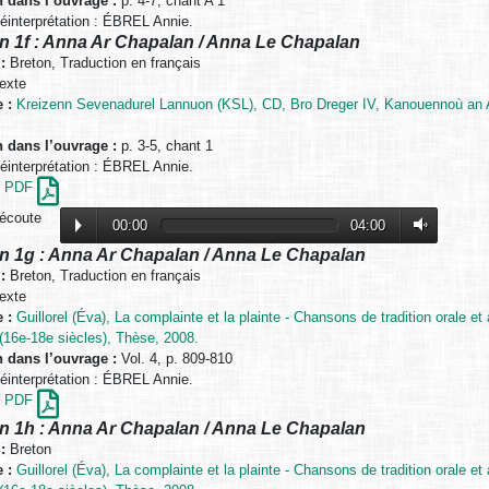
n dans l’ouvrage :
p. 4-7, chant A 1
interprétation : ÉBREL Annie.
n 1f : Anna Ar Chapalan / Anna Le Chapalan
:
Breton, Traduction en français
exte
 :
Kreizenn Sevenadurel Lannuon (KSL), CD, Bro Dreger IV, Kanouennoù an Aod
n dans l’ouvrage :
p. 3-5, chant 1
interprétation : ÉBREL Annie.
en PDF
’écoute
00:00
04:00
n 1g : Anna Ar Chapalan / Anna Le Chapalan
:
Breton, Traduction en français
exte
 :
Guillorel (Éva), La complainte et la plainte - Chansons de tradition orale e
16e-18e siècles), Thèse, 2008.
n dans l’ouvrage :
Vol. 4, p. 809-810
interprétation : ÉBREL Annie.
en PDF
n 1h : Anna Ar Chapalan / Anna Le Chapalan
:
Breton
 :
Guillorel (Éva), La complainte et la plainte - Chansons de tradition orale e