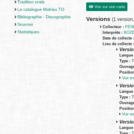
Tradition orale
Voir sur une carte
Le catalogue Malrieu TO
Bibliographie - Discographie
Versions
(
1 version
Sources
Collecteur :
PENG
Statistiques
Interprète :
BOZE
Date de collecte 
Lieu de collecte 
Versio
Langue 
Type :
T
Ouvrage
Positio
Voir 
Versio
Langue 
Type :
T
Ouvrage
Positio
Voir 
Versio
Langue 
Type :
T