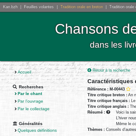
Kan.bzh
|
Feuilles volantes
|
Tradition orale en breton
|
Tradition orale
Chansons de 
dans les liv
Retour à la recherche
Accueil
Caractéristiques
Recherches
Référence : M-00443
Par le chant
Titre critique breton :
An n
Titre critique français :
Le 
Par l’ouvrage
Titre critique anglais :
The
Par le collectage
Résumé :
Voici la sa
L’hiver nou
Généralités
Même le cou
Thèmes :
Conseils d’autre
Quelques définitions