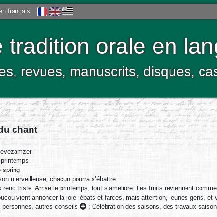
 en français
tradition orale en la
res, revues, manuscrits, disques, c
 du chant
evezamzer
printemps
 spring
ison merveilleuse, chacun pourra s’ébattre.
s rend triste. Arrive le printemps, tout s’améliore. Les fruits reviennent comme
cou vient annoncer la joie, ébats et farces, mais attention, jeunes gens, et
s personnes, autres conseils
;
Célébration des saisons, des travaux saison