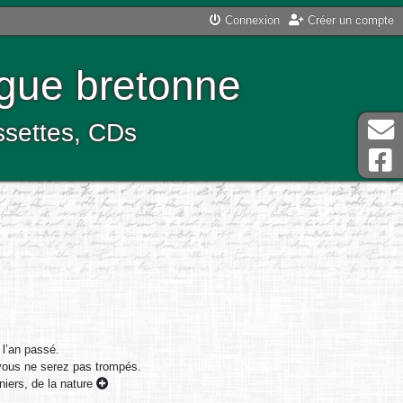
Connexion
Créer un compte
ngue bretonne
assettes, CDs
 l’an passé.
 vous ne serez pas trompés.
niers, de la nature