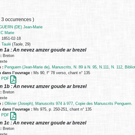
,
3 occurrences
)
UERN (DE) Jean-Marie
C Marie
:
1851-02-18
:
Taulé
(
Taole
, 29)
n 1a : An nevez amzer goude ar brezel
:
Breton
exte
 :
Penguern (Jean-Marie de), Manuscrits, N. 89 à N. 95, N.111, N. 112, Biblio
n dans l’ouvrage :
Ms 90, f° 78 verso, chant n° 135
en PDF
n 1b : An nevez amzer goude ar brezel
:
Breton
exte
 :
Ollivier (Joseph), Manuscrits 974 à 977, Copie des Manuscrits Penguern.
n dans l’ouvrage :
Ms 975, p. 250-251, chant n° 135
en PDF
n 1c : An nevez amzer goude ar brezel
:
Breton
exte