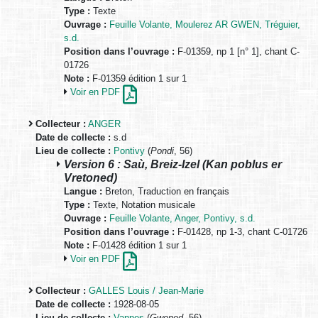
Type :
Texte
Ouvrage :
Feuille Volante, Moulerez AR GWEN, Tréguier,
s.d.
Position dans l’ouvrage :
F-01359, np 1 [n° 1], chant C-
01726
Note :
F-01359 édition 1 sur 1
Voir en PDF
Collecteur :
ANGER
Date de collecte :
s.d
Lieu de collecte :
Pontivy
(
Pondi
, 56)
Version 6 : Saù, Breiz-Izel (Kan poblus er
Vretoned)
Langue :
Breton, Traduction en français
Type :
Texte, Notation musicale
Ouvrage :
Feuille Volante, Anger, Pontivy, s.d.
Position dans l’ouvrage :
F-01428, np 1-3, chant C-01726
Note :
F-01428 édition 1 sur 1
Voir en PDF
Collecteur :
GALLES Louis / Jean-Marie
Date de collecte :
1928-08-05
Lieu de collecte :
Vannes
(
Gwened
, 56)