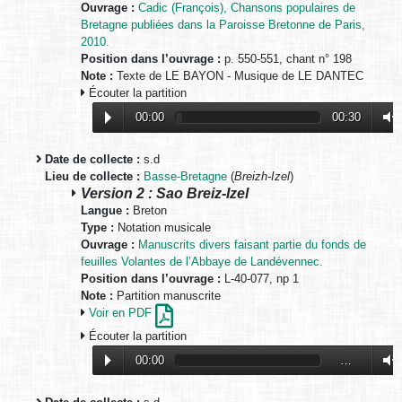
Ouvrage :
Cadic (François), Chansons populaires de
Bretagne publiées dans la Paroisse Bretonne de Paris,
2010.
Position dans l’ouvrage :
p. 550-551, chant n° 198
Note :
Texte de LE BAYON - Musique de LE DANTEC
Écouter la partition
00:00
00:30
Date de collecte :
s.d
Lieu de collecte :
Basse-Bretagne
(
Breizh-Izel
)
Version 2 : Sao Breiz-Izel
Langue :
Breton
Type :
Notation musicale
Ouvrage :
Manuscrits divers faisant partie du fonds de
feuilles Volantes de l’Abbaye de Landévennec.
Position dans l’ouvrage :
L-40-077, np 1
Note :
Partition manuscrite
Voir en PDF
Écouter la partition
00:00
…