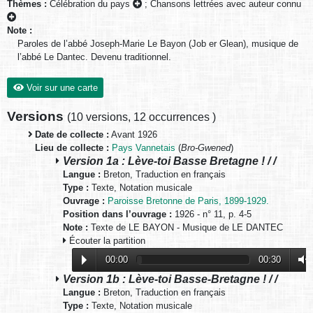
Thèmes :
Célébration du pays
;
Chansons lettrées avec auteur connu
Note :
Paroles de l’abbé Joseph-Marie Le Bayon (Job er Glean), musique de
l’abbé Le Dantec. Devenu traditionnel.
Voir sur une carte
Versions
(
10 versions
,
12 occurrences
)
Date de collecte :
Avant 1926
Lieu de collecte :
Pays Vannetais
(
Bro-Gwened
)
Version 1a : Lève-toi Basse Bretagne ! / /
Langue :
Breton, Traduction en français
Type :
Texte, Notation musicale
Ouvrage :
Paroisse Bretonne de Paris, 1899-1929.
Position dans l’ouvrage :
1926 - n° 11, p. 4-5
Note :
Texte de LE BAYON - Musique de LE DANTEC
Écouter la partition
00:00
00:30
Version 1b : Lève-toi Basse-Bretagne ! / /
Langue :
Breton, Traduction en français
Type :
Texte, Notation musicale