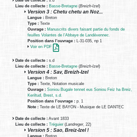
Date de collecte :
s.d
Lieu de collecte :
Basse-Bretagne
(
Breizh-Izel
)
Version 3 : Chetu chetu an Noz...
Langue :
Breton
Type :
Texte
Ouvrage :
Manuscrits divers faisant partie du fonds de
feuilles Volantes de l’Abbaye de Landévennec.
Position dans l’ouvrage :
L-31-035, np 1
Voir en PDF
Date de collecte :
s.d
Lieu de collecte :
Basse-Bretagne
(
Breizh-Izel
)
Version 4 : Sav, Breizh-Izel
Langue :
Breton
Type :
Texte, Notation musicale
Ouvrage :
Soniou Bugale tennet eus Soniou Feiz ha Breiz,
Keriltud, Brest, s.d.
Position dans l’ouvrage :
p. 1
Note :
Texte de LE BAYON - Musique de LE DANTEC
Date de collecte :
Avant 1833
Lieu de collecte :
Tréguier
(
Landreger
, 22)
Version 5 : Sao, Breiz-Izel !
Langue :
Breton