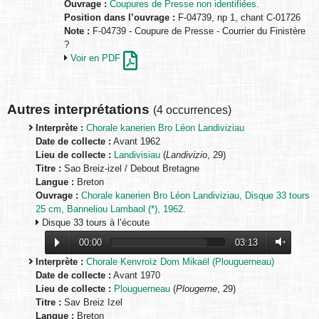
Ouvrage :
Coupures de Presse non identifiées.
Position dans l’ouvrage :
F-04739, np 1, chant C-01726
Note :
F-04739 - Coupure de Presse - Courrier du Finistère
?
Voir en PDF
Autres interprétations
(
4 occurrences
)
Interprète :
Chorale kanerien Bro Léon Landiviziau
Date de collecte :
Avant 1962
Lieu de collecte :
Landivisiau
(
Landivizio
, 29)
Titre :
Sao Breiz-izel / Debout Bretagne
Langue :
Breton
Ouvrage :
Chorale kanerien Bro Léon Landiviziau, Disque 33 tours
25 cm, Banneliou Lambaol (*), 1962.
Disque 33 tours à l’écoute
00:00
03:13
Interprète :
Chorale Kenvroïz Dom Mikaël (Plouguerneau)
Date de collecte :
Avant 1970
Lieu de collecte :
Plouguerneau
(
Plougerne
, 29)
Titre :
Sav Breiz Izel
Langue :
Breton