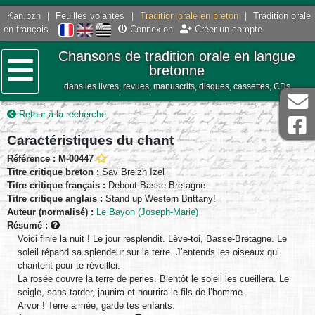
Kan.bzh
|
Feuilles volantes
|
Tradition orale en breton
|
Tradition orale
en français
Connexion
Créer un compte
Chansons de tradition orale en langue
bretonne
dans les livres, revues, manuscrits, disques, cassettes, CDs
Menu
Retour à la recherche
Caractéristiques du chant
Référence : M-00447
Titre critique breton :
Sav Breizh Izel
Titre critique français :
Debout Basse-Bretagne
Titre critique anglais :
Stand up Western Brittany!
Auteur (normalisé) :
Le Bayon (Joseph-Marie)
Résumé :
Voici finie la nuit ! Le jour resplendit. Lève-toi, Basse-Bretagne. Le
soleil répand sa splendeur sur la terre. J’entends les oiseaux qui
chantent pour te réveiller.
La rosée couvre la terre de perles. Bientôt le soleil les cueillera. Le
seigle, sans tarder, jaunira et nourrira le fils de l’homme.
Arvor ! Terre aimée, garde tes enfants.