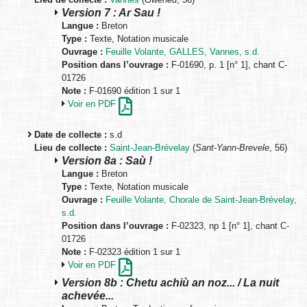
Version 7 : Ar Sau !
Langue :
Breton
Type :
Texte, Notation musicale
Ouvrage :
Feuille Volante, GALLES, Vannes, s.d.
Position dans l’ouvrage :
F-01690, p. 1 [n° 1], chant C-
01726
Note :
F-01690 édition 1 sur 1
Voir en PDF
Date de collecte :
s.d
Lieu de collecte :
Saint-Jean-Brévelay
(
Sant-Yann-Brevele
, 56)
Version 8a : Saù !
Langue :
Breton
Type :
Texte, Notation musicale
Ouvrage :
Feuille Volante, Chorale de Saint-Jean-Brévelay,
s.d.
Position dans l’ouvrage :
F-02323, np 1 [n° 1], chant C-
01726
Note :
F-02323 édition 1 sur 1
Voir en PDF
Version 8b : Chetu achiù an noz... / La nuit
achevée...