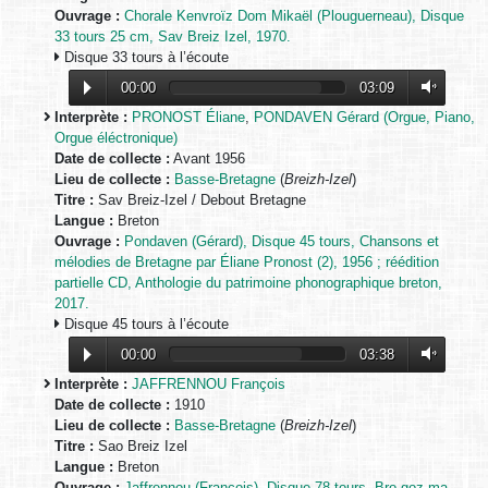
Ouvrage :
Chorale Kenvroïz Dom Mikaël (Plouguerneau), Disque
33 tours 25 cm, Sav Breiz Izel, 1970.
Disque 33 tours à l’écoute
00:00
03:09
Interprète :
PRONOST Éliane
,
PONDAVEN Gérard (Orgue, Piano,
Orgue éléctronique)
Date de collecte :
Avant 1956
Lieu de collecte :
Basse-Bretagne
(
Breizh-Izel
)
Titre :
Sav Breiz-Izel / Debout Bretagne
Langue :
Breton
Ouvrage :
Pondaven (Gérard), Disque 45 tours, Chansons et
mélodies de Bretagne par Éliane Pronost (2), 1956 ; réédition
partielle CD, Anthologie du patrimoine phonographique breton,
2017.
Disque 45 tours à l’écoute
00:00
03:38
Interprète :
JAFFRENNOU François
Date de collecte :
1910
Lieu de collecte :
Basse-Bretagne
(
Breizh-Izel
)
Titre :
Sao Breiz Izel
Langue :
Breton
Ouvrage :
Jaffrennou (François), Disque 78 tours, Bro goz ma