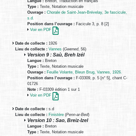
Langue :
Breton, Traduction en français
Type :
Texte, Notation musicale
Ouvrage :
Chorale de Saint-Jean-Brévelay, 3e fascicule,
s.d.
Position dans l’ouvrage :
Facicule 3, p. 8 [2]
Voir en PDF
Date de collecte :
1926
Lieu de collecte :
Vannes
(
Gwened
, 56)
Version 9 : Saù, Breh Izél
Langue :
Breton
Type :
Texte, Notation musicale
Ouvrage :
Feuille Volante, Bleun Brug, Vannes, 1926.
Position dans l’ouvrage :
F-03309, p. 5 [n° 5], chant C-
01726
Note :
F-03309 édition 1 sur 1
Voir en PDF
Date de collecte :
s.d
Lieu de collecte :
Finistère
(
Penn-ar-Bed
)
Version 10 : Sao, Breiz-Izel
Langue :
Breton
Type :
Texte, Notation musicale