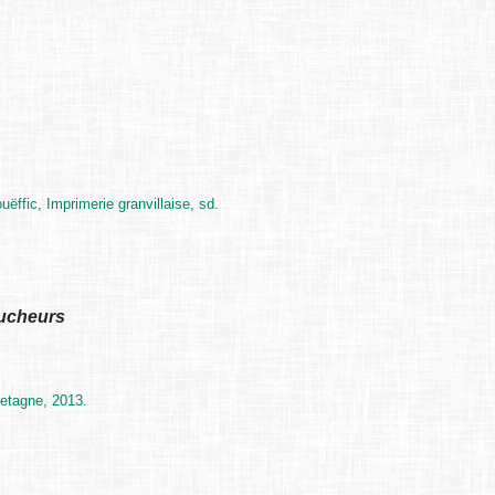
ëffic, Imprimerie granvillaise, sd.
aucheurs
retagne, 2013.