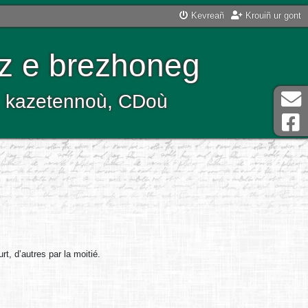
Kevreañ
Krouiñ ur gont
z e brezhoneg
ù, kazetennoù, CDoù
t, d’autres par la moitié.