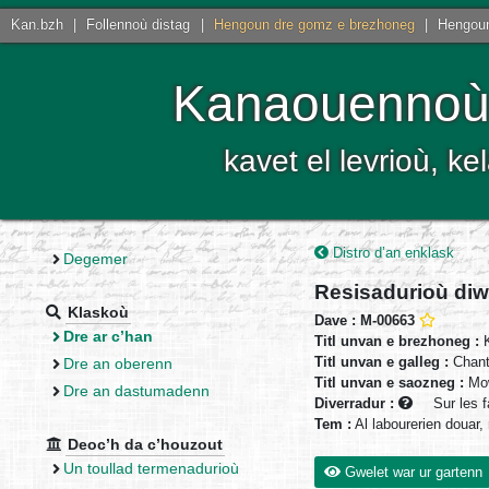
Kan.bzh
|
Follennoù distag
|
Hengoun dre gomz e brezhoneg
|
Hengoun
Kanaouennoù 
kavet el levrioù, 
Distro d’an enklask
Degemer
Resisadurioù diw
Klaskoù
Dave : M-00663
Dre ar c’han
Titl unvan e brezhoneg :
K
Titl unvan e galleg :
Chant
Dre an oberenn
Titl unvan e saozneg :
Mow
Dre an dastumadenn
Diverradur :
Sur les f
Tem :
Al labourerien douar
Deoc’h da c’houzout
Un toullad termenadurioù
Gwelet war ur gartenn