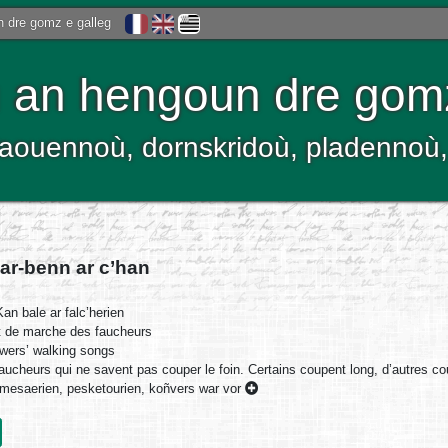
 dre gomz e galleg
an hengoun dre gom
kelaouennoù, dornskridoù, pladenno
ar-benn ar c’han
an bale ar falc’herien
 de marche des faucheurs
ers’ walking songs
aucheurs qui ne savent pas couper le foin. Certains coupent long, d’autres cour
, mesaerien, pesketourien, koñvers war vor