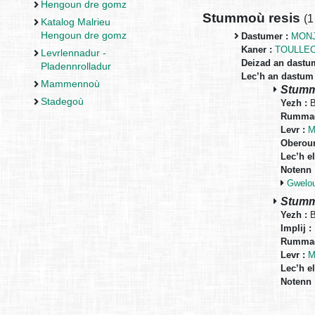
Hengoun dre gomz
Stummoù resis
(
1
Katalog Malrieu
Hengoun dre gomz
Dastumer :
MONJ
Kaner :
TOULLEC
Levrlennadur -
Deizad an dastu
Pladennrolladur
Lec’h an dastum 
Mammennoù
Stumm 
Stadegoù
Yezh :
B
Rummad
Levr :
M
Oberour
Lec’h el
Notenn 
Gwelo
Stumm 
Yezh :
B
Implij :
Rummad
Levr :
M
Lec’h el
Notenn 