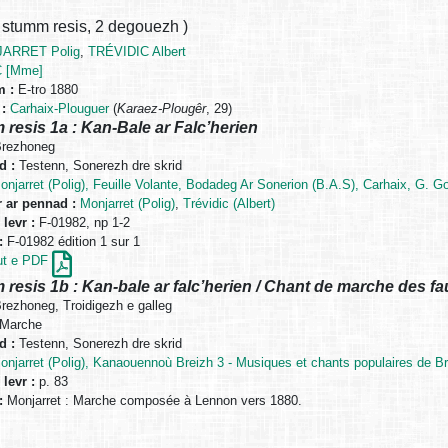
 stumm resis
,
2 degouezh
)
ARRET Polig
,
TRÉVIDIC Albert
 [Mme]
m :
E-tro 1880
:
Carhaix-Plouguer
(
Karaez-Plougêr
, 29)
resis 1a : Kan-Bale ar Falc’herien
rezhoneg
 :
Testenn, Sonerezh dre skrid
onjarret (Polig), Feuille Volante, Bodadeg Ar Sonerion (B.A.S), Carhaix, G. Gou
 ar pennad :
Monjarret (Polig)
,
Trévidic (Albert)
 levr :
F-01982, np 1-2
:
F-01982 édition 1 sur 1
ut e PDF
resis 1b : Kan-bale ar falc’herien / Chant de marche des f
rezhoneg, Troidigezh e galleg
Marche
 :
Testenn, Sonerezh dre skrid
onjarret (Polig), Kanaouennoù Breizh 3 - Musiques et chants populaires de B
 levr :
p. 83
:
Monjarret : Marche composée à Lennon vers 1880.