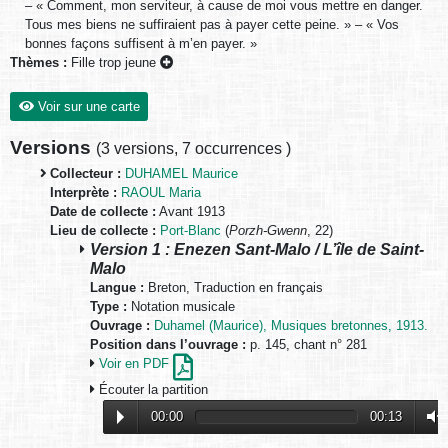
– « Comment, mon serviteur, à cause de moi vous mettre en danger.
Tous mes biens ne suffiraient pas à payer cette peine. » – « Vos
bonnes façons suffisent à m’en payer. »
Thèmes :
Fille trop jeune
Voir sur une carte
Versions
(
3 versions
,
7 occurrences
)
Collecteur :
DUHAMEL Maurice
Interprète :
RAOUL Maria
Date de collecte :
Avant 1913
Lieu de collecte :
Port-Blanc
(
Porzh-Gwenn
, 22)
Version 1 : Enezen Sant-Malo / L’île de Saint-
Malo
Langue :
Breton, Traduction en français
Type :
Notation musicale
Ouvrage :
Duhamel (Maurice), Musiques bretonnes, 1913.
Position dans l’ouvrage :
p. 145, chant n° 281
Voir en PDF
Écouter la partition
00:00
00:13