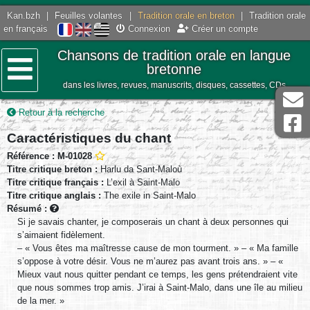
Kan.bzh
|
Feuilles volantes
|
Tradition orale en breton
|
Tradition orale
en français
Connexion
Créer un compte
Chansons de tradition orale en langue
bretonne
dans les livres, revues, manuscrits, disques, cassettes, CDs
Menu
Retour à la recherche
Caractéristiques du chant
Référence : M-01028
Titre critique breton :
Harlu da Sant-Maloù
Titre critique français :
L’exil à Saint-Malo
Titre critique anglais :
The exile in Saint-Malo
Résumé :
Si je savais chanter, je composerais un chant à deux personnes qui
s’aimaient fidèlement.
– « Vous êtes ma maîtresse cause de mon tourment. » – « Ma famille
s’oppose à votre désir. Vous ne m’aurez pas avant trois ans. » – «
Mieux vaut nous quitter pendant ce temps, les gens prétendraient vite
que nous sommes trop amis. J’irai à Saint-Malo, dans une île au milieu
de la mer. »