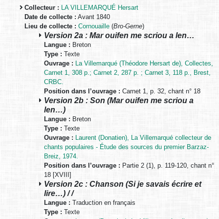
Collecteur :
LA VILLEMARQUÉ Hersart
Date de collecte :
Avant 1840
Lieu de collecte :
Cornouaille
(
Bro-Gerne
)
Version 2a : Mar ouifen me scriou a len…
Langue :
Breton
Type :
Texte
Ouvrage :
La Villemarqué (Théodore Hersart de), Collectes,
Carnet 1, 308 p.; Carnet 2, 287 p. ; Carnet 3, 118 p., Brest,
CRBC.
Position dans l’ouvrage :
Carnet 1, p. 32, chant n° 18
Version 2b : Son (Mar ouifen me scriou a
len…)
Langue :
Breton
Type :
Texte
Ouvrage :
Laurent (Donatien), La Villemarqué collecteur de
chants populaires - Étude des sources du premier Barzaz-
Breiz, 1974.
Position dans l’ouvrage :
Partie 2 (1), p. 119-120, chant n°
18 [XVIII]
Version 2c : Chanson (Si je savais écrire et
lire…) / /
Langue :
Traduction en français
Type :
Texte