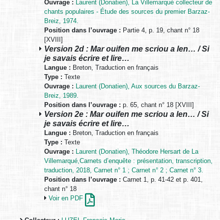
Ouvrage :
Laurent (Donatien), La Villemarqué collecteur de
chants populaires - Étude des sources du premier Barzaz-
Breiz, 1974.
Position dans l’ouvrage :
Partie 4, p. 19, chant n° 18
[XVIII]
Version 2d : Mar ouifen me scriou a len… / Si
je savais écrire et lire…
Langue :
Breton, Traduction en français
Type :
Texte
Ouvrage :
Laurent (Donatien), Aux sources du Barzaz-
Breiz, 1989.
Position dans l’ouvrage :
p. 65, chant n° 18 [XVIII]
Version 2e : Mar ouifen me scriou a len… / Si
je savais écrire et lire…
Langue :
Breton, Traduction en français
Type :
Texte
Ouvrage :
Laurent (Donatien), Théodore Hersart de La
Villemarqué,Carnets d’enquête : présentation, transcription,
traduction, 2018, Carnet n° 1 ; Carnet n° 2 ; Carnet n° 3.
Position dans l’ouvrage :
Carnet 1, p. 41-42 et p. 401,
chant n° 18
Voir en PDF