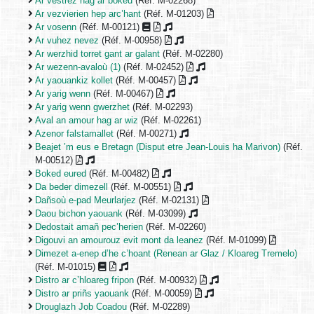
Ar vestrez hag ar boked
(Réf. M-02268)
Ar vezvierien hep arc’hant
(Réf. M-01203)
Ar vosenn
(Réf. M-00121)
Ar vuhez nevez
(Réf. M-00958)
Ar werzhid torret gant ar galant
(Réf. M-02280)
Ar wezenn-avaloù (1)
(Réf. M-02452)
Ar yaouankiz kollet
(Réf. M-00457)
Ar yarig wenn
(Réf. M-00467)
Ar yarig wenn gwerzhet
(Réf. M-02293)
Aval an amour hag ar wiz
(Réf. M-02261)
Azenor falstamallet
(Réf. M-00271)
Beajet ’m eus e Bretagn (Disput etre Jean-Louis ha Marivon)
(Réf.
M-00512)
Boked eured
(Réf. M-00482)
Da beder dimezell
(Réf. M-00551)
Dañsoù e-pad Meurlarjez
(Réf. M-02131)
Daou bichon yaouank
(Réf. M-03099)
Dedostait amañ pec’herien
(Réf. M-02260)
Digouvi an amourouz evit mont da leanez
(Réf. M-01099)
Dimezet a-enep d’he c’hoant (Renean ar Glaz / Kloareg Tremelo)
(Réf. M-01015)
Distro ar c’hloareg fripon
(Réf. M-00932)
Distro ar priñs yaouank
(Réf. M-00059)
Drouglazh Job Coadou
(Réf. M-02289)