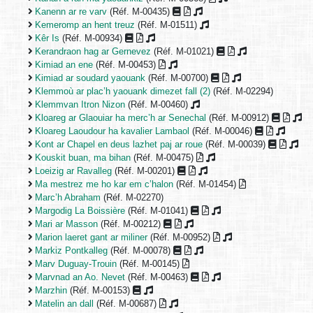
Kanenn ar re varv
(Réf. M-00435)
Kemeromp an hent treuz
(Réf. M-01511)
Kêr Is
(Réf. M-00934)
Kerandraon hag ar Gernevez
(Réf. M-01021)
Kimiad an ene
(Réf. M-00453)
Kimiad ar soudard yaouank
(Réf. M-00700)
Klemmoù ar plac’h yaouank dimezet fall (2)
(Réf. M-02294)
Klemmvan Itron Nizon
(Réf. M-00460)
Kloareg ar Glaouiar ha merc’h ar Senechal
(Réf. M-00912)
Kloareg Laoudour ha kavalier Lambaol
(Réf. M-00046)
Kont ar Chapel en deus lazhet paj ar roue
(Réf. M-00039)
Kouskit buan, ma bihan
(Réf. M-00475)
Loeizig ar Ravalleg
(Réf. M-00201)
Ma mestrez me ho kar em c’halon
(Réf. M-01454)
Marc’h Abraham
(Réf. M-02270)
Margodig La Boissière
(Réf. M-01041)
Mari ar Masson
(Réf. M-00212)
Marion laeret gant ar miliner
(Réf. M-00952)
Markiz Pontkalleg
(Réf. M-00078)
Marv Duguay-Trouin
(Réf. M-00145)
Marvnad an Ao. Nevet
(Réf. M-00463)
Marzhin
(Réf. M-00153)
Matelin an dall
(Réf. M-00687)