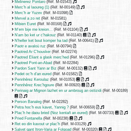
Melinerez Pontaro
(Réf. M-01543)
Merc’h al laoureg (1)
(Réf. M-00149)
Merc’h ar Yuzev
(Réf. M-01098)
Mervel a zo ret
(Réf. M-01581)
Mibien Euret
(Réf. M-00168)
M’em bije me kreion…
(Réf. M-01104)
N’am bo ket ur c’hakouz
(Réf. M-01140)
N’heller ket bout komper ha tad
(Réf. M-00641)
Paotr e avaloù ruz
(Réf. M-00794)
Paotred Ar C’housker
(Réf. M-02274)
Paotred Eliant a glask merc’hed
(Réf. M-01296)
Paotred Pont-an-Abad
(Réf. M-02284)
Pardon Sant Yann ar Biz
(Réf. M-00132)
Pedet oc’h d’an eured
(Réf. M-01582)
Pennhêrez Keroulaz
(Réf. M-01053)
Pennhêrez Krec’hgoure
(Réf. M-00920)
Perinaig ar Mignon lazhet en ur ambroug an ostizidi
(Réf. M-00189)
Person Banaleg
(Réf. M-02282)
Petra hoc’h eus kavet, Yannig ?
(Réf. M-00659)
Plac’h he daou bried (Noz kentañ an eured)
(Réf. M-00733)
Pried Fontanella
(Réf. M-00238)
Ret eo din kavout ur plac’h
(Réf. M-03129)
Salvet gant Itron-Varia ar Folgoad
(Réf. M-00320)