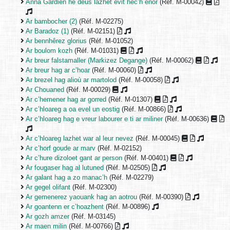
Anna Gardien he deus lazhet evit hec’h enor
(Réf. M-00042)
Ar bambocher (2)
(Réf. M-02275)
Ar Baradoz (1)
(Réf. M-02151)
Ar bennhêrez glorius
(Réf. M-01052)
Ar boulom kozh
(Réf. M-01031)
Ar breur falstamaller (Markizez Degange)
(Réf. M-00062)
Ar breur hag ar c’hoar
(Réf. M-00060)
Ar brezel hag alioù ar martolod
(Réf. M-00058)
Ar Chouaned
(Réf. M-00029)
Ar c’hemener hag ar gorred
(Réf. M-01307)
Ar c’hloareg a oa evel un eostig
(Réf. M-00866)
Ar c’hloareg hag e vreur labourer e ti ar miliner
(Réf. M-00636)
Ar c’hloareg lazhet war al leur nevez
(Réf. M-00045)
Ar c’horf goude ar marv
(Réf. M-02152)
Ar c’hure dizoloet gant ar person
(Réf. M-00401)
Ar fougaser hag al lutuned
(Réf. M-02505)
Ar galant hag a zo manac’h
(Réf. M-02279)
Ar gegel olifant
(Réf. M-02300)
Ar gemenerez yaouank hag an aotrou
(Réf. M-00390)
Ar goantenn er c’hoazhent
(Réf. M-00896)
Ar gozh amzer
(Réf. M-03145)
Ar maen milin
(Réf. M-00766)