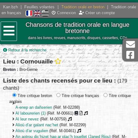
Kan.bzh
|
Feuilles volantes
|
Tradition orale en breton
|
Tradition orale
en français
Connexion
Créer un compte
Chansons de tradition orale en langue
bretonne
dans les livres, revues, manuscrits, disques, cassettes, CDs
Menu
Retour à la recherche
Lieu : Cornouaille
Breton :
Bro-Gerne
Liste des chants recensés pour ce lieu :
(179
chants)
Titre critique breton
Titre critique français
Titre critique
anglais
A-enep an dañserien
(Réf. M-02288)
Al labourerien (1)
(Réf. M-00661)
Al leur nevez
(Réf. M-00759)
Alioù d’ar galant nac’het
(Réf. M-02299)
Alioù d’ar vugulien
(Réf. M-00461)
An aotrou dic’hizet hag ar plac’h touellet (Janed Riou)
(Réf. M-