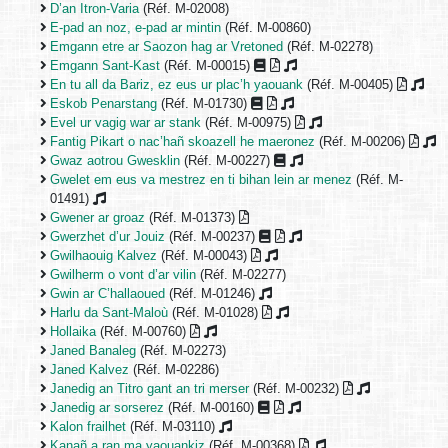
D’an Itron-Varia
(Réf. M-02008)
E-pad an noz, e-pad ar mintin
(Réf. M-00860)
Emgann etre ar Saozon hag ar Vretoned
(Réf. M-02278)
Emgann Sant-Kast
(Réf. M-00015)
En tu all da Bariz, ez eus ur plac’h yaouank
(Réf. M-00405)
Eskob Penarstang
(Réf. M-01730)
Evel ur vagig war ar stank
(Réf. M-00975)
Fantig Pikart o nac’hañ skoazell he maeronez
(Réf. M-00206)
Gwaz aotrou Gwesklin
(Réf. M-00227)
Gwelet em eus va mestrez en ti bihan lein ar menez
(Réf. M-
01491)
Gwener ar groaz
(Réf. M-01373)
Gwerzhet d’ur Jouiz
(Réf. M-00237)
Gwilhaouig Kalvez
(Réf. M-00043)
Gwilherm o vont d’ar vilin
(Réf. M-02277)
Gwin ar C’hallaoued
(Réf. M-01246)
Harlu da Sant-Maloù
(Réf. M-01028)
Hollaika
(Réf. M-00760)
Janed Banaleg
(Réf. M-02273)
Janed Kalvez
(Réf. M-02286)
Janedig an Titro gant an tri merser
(Réf. M-00232)
Janedig ar sorserez
(Réf. M-00160)
Kalon frailhet
(Réf. M-03110)
Kanañ a ran ma yaouankiz
(Réf. M-00368)