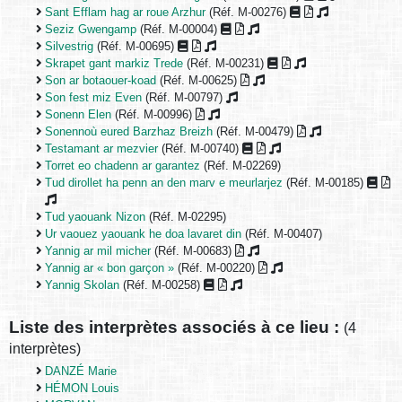
Sant Efflam hag ar roue Arzhur
(Réf. M-00276)
Seziz Gwengamp
(Réf. M-00004)
Silvestrig
(Réf. M-00695)
Skrapet gant markiz Trede
(Réf. M-00231)
Son ar botaouer-koad
(Réf. M-00625)
Son fest miz Even
(Réf. M-00797)
Sonenn Elen
(Réf. M-00996)
Sonennoù eured Barzhaz Breizh
(Réf. M-00479)
Testamant ar mezvier
(Réf. M-00740)
Torret eo chadenn ar garantez
(Réf. M-02269)
Tud dirollet ha penn an den marv e meurlarjez
(Réf. M-00185)
Tud yaouank Nizon
(Réf. M-02295)
Ur vaouez yaouank he doa lavaret din
(Réf. M-00407)
Yannig ar mil micher
(Réf. M-00683)
Yannig ar « bon garçon »
(Réf. M-00220)
Yannig Skolan
(Réf. M-00258)
Liste des interprètes associés à ce lieu :
(4
interprètes)
DANZÉ Marie
HÉMON Louis