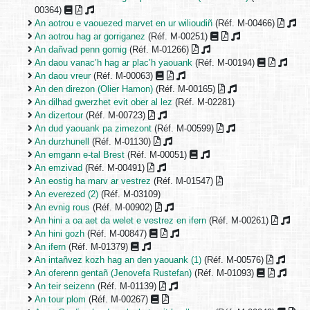
00364)
An aotrou e vaouezed marvet en ur wilioudiñ
(Réf. M-00466)
An aotrou hag ar gorriganez
(Réf. M-00251)
An dañvad penn gornig
(Réf. M-01266)
An daou vanac’h hag ar plac’h yaouank
(Réf. M-00194)
An daou vreur
(Réf. M-00063)
An den direzon (Olier Hamon)
(Réf. M-00165)
An dilhad gwerzhet evit ober al lez
(Réf. M-02281)
An dizertour
(Réf. M-00723)
An dud yaouank pa zimezont
(Réf. M-00599)
An durzhunell
(Réf. M-01130)
An emgann e-tal Brest
(Réf. M-00051)
An emzivad
(Réf. M-00491)
An eostig ha marv ar vestrez
(Réf. M-01547)
An everezed (2)
(Réf. M-03109)
An evnig rous
(Réf. M-00902)
An hini a oa aet da welet e vestrez en ifern
(Réf. M-00261)
An hini gozh
(Réf. M-00847)
An ifern
(Réf. M-01379)
An intañvez kozh hag an den yaouank (1)
(Réf. M-00576)
An oferenn gentañ (Jenovefa Rustefan)
(Réf. M-01093)
An teir seizenn
(Réf. M-01139)
An tour plom
(Réf. M-00267)