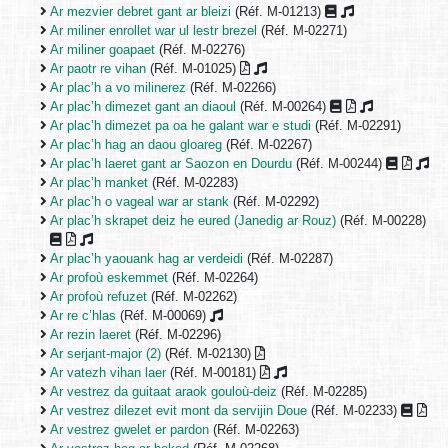
Ar mezvier debret gant ar bleizi
(Réf. M-01213)
Ar miliner enrollet war ul lestr brezel
(Réf. M-02271)
Ar miliner goapaet
(Réf. M-02276)
Ar paotr re vihan
(Réf. M-01025)
Ar plac’h a vo milinerez
(Réf. M-02266)
Ar plac’h dimezet gant an diaoul
(Réf. M-00264)
Ar plac’h dimezet pa oa he galant war e studi
(Réf. M-02291)
Ar plac’h hag an daou gloareg
(Réf. M-02267)
Ar plac’h laeret gant ar Saozon en Dourdu
(Réf. M-00244)
Ar plac’h manket
(Réf. M-02283)
Ar plac’h o vageal war ar stank
(Réf. M-02292)
Ar plac’h skrapet deiz he eured (Janedig ar Rouz)
(Réf. M-00228)
Ar plac’h yaouank hag ar verdeidi
(Réf. M-02287)
Ar profoù eskemmet
(Réf. M-02264)
Ar profoù refuzet
(Réf. M-02262)
Ar re c’hlas
(Réf. M-00069)
Ar rezin laeret
(Réf. M-02296)
Ar serjant-major (2)
(Réf. M-02130)
Ar vatezh vihan laer
(Réf. M-00181)
Ar vestrez da guitaat araok gouloù-deiz
(Réf. M-02285)
Ar vestrez dilezet evit mont da servijin Doue
(Réf. M-02233)
Ar vestrez gwelet er pardon
(Réf. M-02263)