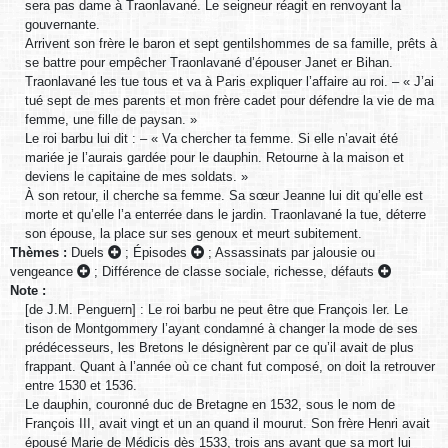
sera pas dame à Traonlavané. Le seigneur réagit en renvoyant la
gouvernante.
Arrivent son frère le baron et sept gentilshommes de sa famille, prêts à
se battre pour empêcher Traonlavané d’épouser Janet er Bihan.
Traonlavané les tue tous et va à Paris expliquer l’affaire au roi. – « J’ai
tué sept de mes parents et mon frère cadet pour défendre la vie de ma
femme, une fille de paysan. »
Le roi barbu lui dit : – « Va chercher ta femme. Si elle n’avait été
mariée je l’aurais gardée pour le dauphin. Retourne à la maison et
deviens le capitaine de mes soldats. »
À son retour, il cherche sa femme. Sa sœur Jeanne lui dit qu’elle est
morte et qu’elle l’a enterrée dans le jardin. Traonlavané la tue, déterre
son épouse, la place sur ses genoux et meurt subitement.
Thèmes :
Duels
;
Épisodes
;
Assassinats par jalousie ou
vengeance
;
Différence de classe sociale, richesse, défauts
Note :
[de J.M. Penguern] : Le roi barbu ne peut être que François Ier. Le
tison de Montgommery l’ayant condamné à changer la mode de ses
prédécesseurs, les Bretons le désignèrent par ce qu’il avait de plus
frappant. Quant à l’année où ce chant fut composé, on doit la retrouver
entre 1530 et 1536.
Le dauphin, couronné duc de Bretagne en 1532, sous le nom de
François III, avait vingt et un an quand il mourut. Son frère Henri avait
épousé Marie de Médicis dès 1533, trois ans avant que sa mort lui