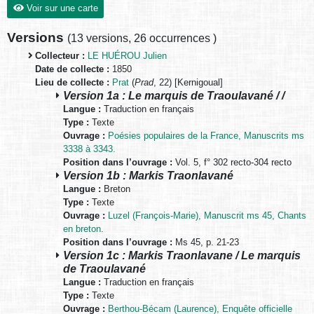
Voir sur une carte
Versions
(
13 versions
,
26 occurrences
)
Collecteur :
LE HUÉROU Julien
Date de collecte :
1850
Lieu de collecte :
Prat
(
Prad
, 22) [Kernigoual]
Version 1a : Le marquis de Traoulavané / /
Langue :
Traduction en français
Type :
Texte
Ouvrage :
Poésies populaires de la France, Manuscrits ms
3338 à 3343.
Position dans l’ouvrage :
Vol. 5, f° 302 recto-304 recto
Version 1b : Markis Traonlavané
Langue :
Breton
Type :
Texte
Ouvrage :
Luzel (François-Marie), Manuscrit ms 45, Chants
en breton.
Position dans l’ouvrage :
Ms 45, p. 21-23
Version 1c : Markis Traonlavane / Le marquis
de Traoulavané
Langue :
Traduction en français
Type :
Texte
Ouvrage :
Berthou-Bécam (Laurence), Enquête officielle