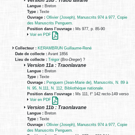
Langue :
Breton
Type :
Texte
Ouvrage :
Ollivier (Joseph), Manuscrits 974 à 977, Copie
des Manuscrits Penguern.
Position dans l’ouvrage :
Ms 977, p. 85-90
Voir en PDF
Collecteur :
KERAMBRUN Guillaume-René
Date de collecte :
Avant 1856
Lieu de collecte :
Trégor
(
Bro-Dreger
) ?
Version 11a : Traonlavane
Langue :
Breton
Type :
Texte
Ouvrage :
Penguern (Jean-Marie de), Manuscrits, N. 89 à
N. 95, N.111, N. 112, Bibliothèque nationale.
Position dans l’ouvrage :
Ms 111, f° 142 recto-149 verso
Voir en PDF
Version 11b : Traonlavane
Langue :
Breton
Type :
Texte
Ouvrage :
Ollivier (Joseph), Manuscrits 974 à 977, Copie
des Manuscrits Penguern.