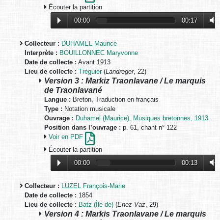
Écouter la partition
00:00
00:17
Collecteur :
DUHAMEL Maurice
Interprète :
BOUILLONNEC Maryvonne
Date de collecte :
Avant 1913
Lieu de collecte :
Tréguier
(
Landreger
, 22)
Version 3 : Markiz Traonlavane / Le marquis
de Traonlavané
Langue :
Breton, Traduction en français
Type :
Notation musicale
Ouvrage :
Duhamel (Maurice), Musiques bretonnes, 1913.
Position dans l’ouvrage :
p. 61, chant n° 122
Voir en PDF
Écouter la partition
00:00
00:13
Collecteur :
LUZEL François-Marie
Date de collecte :
1854
Lieu de collecte :
Batz (Île de)
(
Enez-Vaz
, 29)
Version 4 : Markis Traonlavane / Le marquis