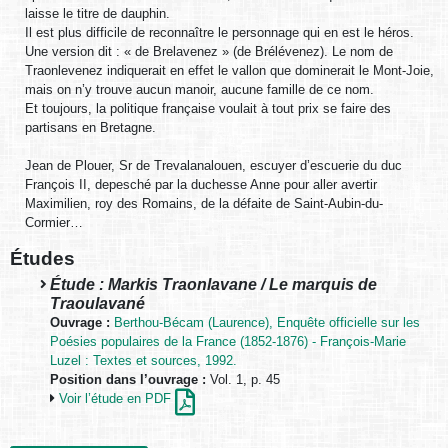
laisse le titre de dauphin.
Il est plus difficile de reconnaître le personnage qui en est le héros.
Une version dit : « de Brelavenez » (de Brélévenez). Le nom de
Traonlevenez indiquerait en effet le vallon que dominerait le Mont-Joie,
mais on n’y trouve aucun manoir, aucune famille de ce nom.
Et toujours, la politique française voulait à tout prix se faire des
partisans en Bretagne.
Jean de Plouer, Sr de Trevalanalouen, escuyer d’escuerie du duc
François II, depesché par la duchesse Anne pour aller avertir
Maximilien, roy des Romains, de la défaite de Saint-Aubin-du-
Cormier…
Études
Étude : Markis Traonlavane / Le marquis de
Traoulavané
Ouvrage :
Berthou-Bécam (Laurence), Enquête officielle sur les
Poésies populaires de la France (1852-1876) - François-Marie
Luzel : Textes et sources, 1992.
Position dans l’ouvrage :
Vol. 1, p. 45
Voir l’étude en PDF