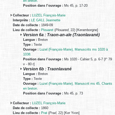
en breton.
Position dans l’ouvrage :
Ms 45, p. 17-20
Collecteur :
LUZEL François-Marie
Interprète :
LE GALL Jeannette
Date de collecte :
1849-09
Lieu de collecte :
Plouaret
(
Plouared
, 22) [Keramborgne]
Version 6a : Traon-an-ale (Traonlavané)
Langue :
Breton
Type :
Texte
Ouvrage :
Luzel (François-Marie), Manuscrits ms 1020 à
1038.
Position dans l’ouvrage :
Ms 1020 - Cahier 5, p. 6-7 [f° 79
v - 80 r]
Version 6b : Traonlavané
Langue :
Breton
Type :
Texte
Ouvrage :
Luzel (François-Marie), Manuscrit ms 45, Chants
en breton.
Position dans l’ouvrage :
Ms 45, p. 73
Collecteur :
LUZEL François-Marie
Date de collecte :
1860
Lieu de collecte :
Prat
(
Prad
, 22) [Ker Yvon]