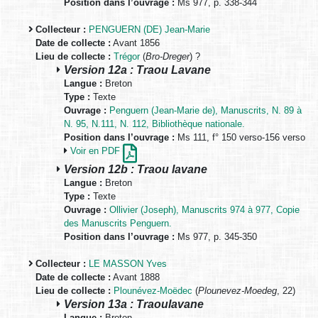
Position dans l’ouvrage :
Ms 977, p. 338-344
Collecteur :
PENGUERN (DE) Jean-Marie
Date de collecte :
Avant 1856
Lieu de collecte :
Trégor
(
Bro-Dreger
) ?
Version 12a : Traou Lavane
Langue :
Breton
Type :
Texte
Ouvrage :
Penguern (Jean-Marie de), Manuscrits, N. 89 à
N. 95, N.111, N. 112, Bibliothèque nationale.
Position dans l’ouvrage :
Ms 111, f° 150 verso-156 verso
Voir en PDF
Version 12b : Traou lavane
Langue :
Breton
Type :
Texte
Ouvrage :
Ollivier (Joseph), Manuscrits 974 à 977, Copie
des Manuscrits Penguern.
Position dans l’ouvrage :
Ms 977, p. 345-350
Collecteur :
LE MASSON Yves
Date de collecte :
Avant 1888
Lieu de collecte :
Plounévez-Moëdec
(
Plounevez-Moedeg
, 22)
Version 13a : Traoulavane
Langue :
Breton