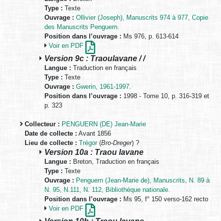
Type :
Texte
Ouvrage :
Ollivier (Joseph), Manuscrits 974 à 977, Copie
des Manuscrits Penguern.
Position dans l’ouvrage :
Ms 976, p. 613-614
Voir en PDF
Version 9c : Traoulavane / /
Langue :
Traduction en français
Type :
Texte
Ouvrage :
Gwerin, 1961-1997.
Position dans l’ouvrage :
1998 - Tome 10, p. 316-319 et
p. 323
Collecteur :
PENGUERN (DE) Jean-Marie
Date de collecte :
Avant 1856
Lieu de collecte :
Trégor
(
Bro-Dreger
) ?
Version 10a : Traou lavane
Langue :
Breton, Traduction en français
Type :
Texte
Ouvrage :
Penguern (Jean-Marie de), Manuscrits, N. 89 à
N. 95, N.111, N. 112, Bibliothèque nationale.
Position dans l’ouvrage :
Ms 95, f° 150 verso-162 recto
Voir en PDF
Version 10b : Traou lavane