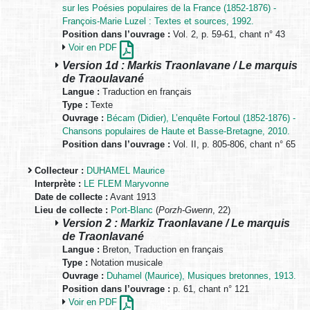
sur les Poésies populaires de la France (1852-1876) -
François-Marie Luzel : Textes et sources, 1992.
Position dans l’ouvrage :
Vol. 2, p. 59-61, chant n° 43
Voir en PDF
Version 1d : Markis Traonlavane / Le marquis
de Traoulavané
Langue :
Traduction en français
Type :
Texte
Ouvrage :
Bécam (Didier), L’enquête Fortoul (1852-1876) -
Chansons populaires de Haute et Basse-Bretagne, 2010.
Position dans l’ouvrage :
Vol. II, p. 805-806, chant n° 65
Collecteur :
DUHAMEL Maurice
Interprète :
LE FLEM Maryvonne
Date de collecte :
Avant 1913
Lieu de collecte :
Port-Blanc
(
Porzh-Gwenn
, 22)
Version 2 : Markiz Traonlavane / Le marquis
de Traonlavané
Langue :
Breton, Traduction en français
Type :
Notation musicale
Ouvrage :
Duhamel (Maurice), Musiques bretonnes, 1913.
Position dans l’ouvrage :
p. 61, chant n° 121
Voir en PDF