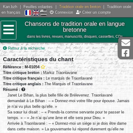
Kan.bzh
|
Feuilles volantes
|
Tradition orale en breton
|
Tradition orale
en français
Connexion
Créer un compte
Chansons de tradition orale en langue
bretonne
dans les livres, revues, manuscrits, disques, cassettes, CDs
Menu
Retour à la recherche
Caractéristiques du chant
Référence : M-01054
Titre critique breton :
Markiz Traonlavane
Titre critique français :
Le marquis de Traonlavané
Titre critique anglais :
The Marquis of Traonlavane
Résumé :
Janet Le Bihan, la plus belle fille de Brélevenez. Traonlavané
demandait à Le Bihan : – « Donnez-moi votre fille pour épouse. Jamais
je n’ai vu plus belle qu’elle. »
Sa sœur lui disait : – « Prends-la comme servante pour te passer le
temps. » – « Je n’ai qu’une âme et elle sera pour Dieu. »
Arrivée à Traonlavané : – « Donnez-moi un siège si je dois être dame
dans cette maison. » La gouvernante lui répond durement qu’elle ne