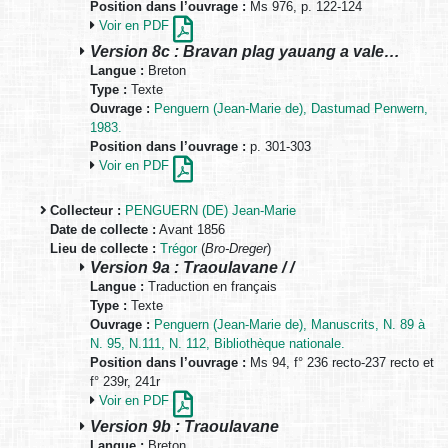
Position dans l’ouvrage :
Ms 976, p. 122-124
Voir en PDF
Version 8c : Bravan plag yauang a vale…
Langue :
Breton
Type :
Texte
Ouvrage :
Penguern (Jean-Marie de), Dastumad Penwern,
1983.
Position dans l’ouvrage :
p. 301-303
Voir en PDF
Collecteur :
PENGUERN (DE) Jean-Marie
Date de collecte :
Avant 1856
Lieu de collecte :
Trégor
(
Bro-Dreger
)
Version 9a : Traoulavane / /
Langue :
Traduction en français
Type :
Texte
Ouvrage :
Penguern (Jean-Marie de), Manuscrits, N. 89 à
N. 95, N.111, N. 112, Bibliothèque nationale.
Position dans l’ouvrage :
Ms 94, f° 236 recto-237 recto et
f° 239r, 241r
Voir en PDF
Version 9b : Traoulavane
Langue :
Breton