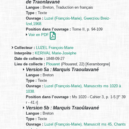
de Traonlavané
Langue :
Breton, Traduction en français
Type :
Texte
Ouvrage :
Luzel (François-Marie), Gwerziou Breiz-
Izel,1968.
Position dans l’ouvrage :
Tome II, p. 94-109
Voir en PDF
Collecteur :
LUZEL François-Marie
Interprète :
KERIVAL Marie-Josèphe
Date de collecte :
1848-09-27
Lieu de collecte :
Plouaret
(
Plouared
, 22) [Keramborgne]
Version 5a : Marquis Traoulavané
Langue :
Breton
Type :
Texte
Ouvrage :
Luzel (François-Marie), Manuscrits ms 1020 à
1038.
Position dans l’ouvrage :
Ms 1020 - Cahier 3, p. 1-5 [f° 39
r - 41 r]
Version 5b : Marquis Traoûlavané
Langue :
Breton
Type :
Texte
Ouvrage :
Luzel (François-Marie), Manuscrit ms 45, Chants