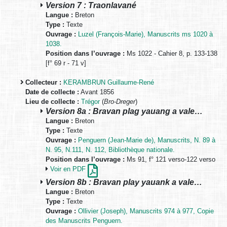
Version 7 : Traonlavané
Langue :
Breton
Type :
Texte
Ouvrage :
Luzel (François-Marie), Manuscrits ms 1020 à
1038.
Position dans l’ouvrage :
Ms 1022 - Cahier 8, p. 133-138
[f° 69 r - 71 v]
Collecteur :
KERAMBRUN Guillaume-René
Date de collecte :
Avant 1856
Lieu de collecte :
Trégor
(
Bro-Dreger
)
Version 8a : Bravan plag yauang a vale…
Langue :
Breton
Type :
Texte
Ouvrage :
Penguern (Jean-Marie de), Manuscrits, N. 89 à
N. 95, N.111, N. 112, Bibliothèque nationale.
Position dans l’ouvrage :
Ms 91, f° 121 verso-122 verso
Voir en PDF
Version 8b : Bravan play yauank a vale…
Langue :
Breton
Type :
Texte
Ouvrage :
Ollivier (Joseph), Manuscrits 974 à 977, Copie
des Manuscrits Penguern.