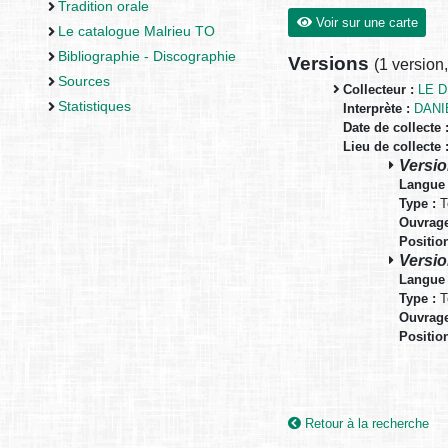
Tradition orale
Voir sur une carte
Le catalogue Malrieu TO
Bibliographie - Discographie
Versions
(
1 version
Sources
Collecteur :
LE 
Statistiques
Interprète :
DANI
Date de collecte 
Lieu de collecte 
Versio
Langue 
Type :
T
Ouvrage
Positio
Versio
Langue 
Type :
T
Ouvrage
Positio
Retour à la recherche