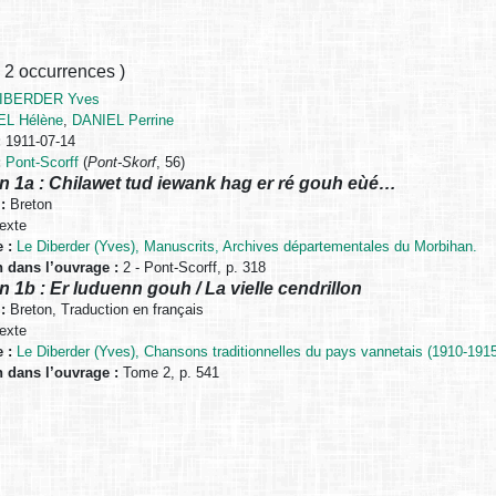
,
2 occurrences
)
DIBERDER Yves
EL Hélène
,
DANIEL Perrine
:
1911-07-14
:
Pont-Scorff
(
Pont-Skorf
, 56)
n 1a : Chilawet tud iewank hag er ré gouh eùé…
:
Breton
exte
 :
Le Diberder (Yves), Manuscrits, Archives départementales du Morbihan.
n dans l’ouvrage :
2 - Pont-Scorff, p. 318
n 1b : Er luduenn gouh / La vielle cendrillon
:
Breton, Traduction en français
exte
 :
Le Diberder (Yves), Chansons traditionnelles du pays vannetais (1910-1915
n dans l’ouvrage :
Tome 2, p. 541