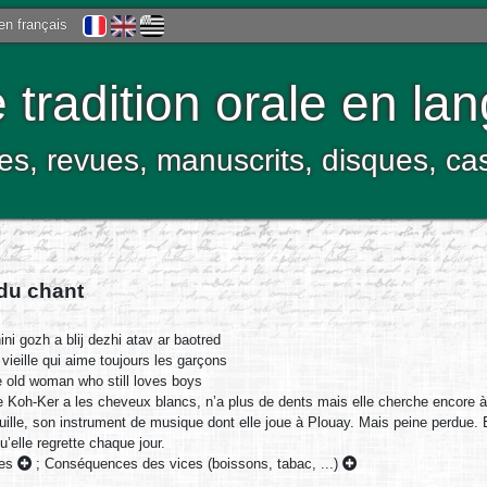
 en français
tradition orale en la
res, revues, manuscrits, disques, c
 du chant
ni gozh a blij dezhi atav ar baotred
vieille qui aime toujours les garçons
 old woman who still loves boys
de Koh-Ker a les cheveux blancs, n’a plus de dents mais elle cherche encore à 
uille, son instrument de musique dont elle joue à Plouay. Mais peine perdue.
u’elle regrette chaque jour.
ses
;
Conséquences des vices (boissons, tabac, ...)