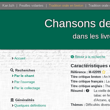
Kan.bzh
|
Feuilles volantes
|
Tradition orale en breton
|
Tradition orale
Chansons de 
dans les liv
Retour à la recherche
Accueil
Caractéristiques
Recherches
Référence : M-02099
Par le chant
Titre critique breton :
An hi
Titre critique français :
La 
Par l’ouvrage
Titre critique anglais :
The
Par le collectage
Résumé :
La vieille 
tabac en fe
Généralités
d’Arzano, q
Thèmes :
Difficultés diver
Quelques définitions