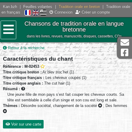
Kan.bzh
|
Feuilles volantes
|
Tradition orale en breton
|
Tradition orale
en français
Connexion
Créer un compte
Chansons de tradition orale en langue
bretonne
dans les livres, revues, manuscrits, disques, cassettes, CDs
Menu
Retour à la recherche
Caractéristiques du chant
Référence : M-02453
Titre critique breton :
Ar blev troc’het (1)
Titre critique français :
Les cheveux coupés (1)
Titre critique anglais :
The cut hair (1)
Résumé :
Une jeune fille de mon pays s’est fait couper les cheveux courts. Sa
tête est semblable à celle d’un singe et son cou est long et sale.
Thèmes :
Désordre sociétal, changement de la société
;
Des femmes
Voir sur une carte