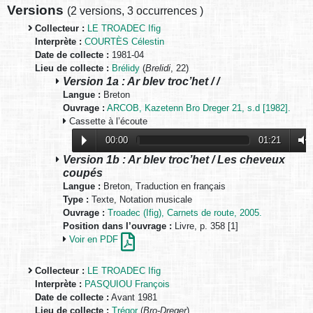
Versions
(
2 versions
,
3 occurrences
)
Collecteur :
LE TROADEC Ifig
Interprète :
COURTÈS Célestin
Date de collecte :
1981-04
Lieu de collecte :
Brélidy
(
Brelidi
, 22)
Version 1a : Ar blev troc’het / /
Langue :
Breton
Ouvrage :
ARCOB, Kazetenn Bro Dreger 21, s.d [1982].
Cassette à l’écoute
00:00
01:21
Version 1b : Ar blev troc’het / Les cheveux
coupés
Langue :
Breton, Traduction en français
Type :
Texte, Notation musicale
Ouvrage :
Troadec (Ifig), Carnets de route, 2005.
Position dans l’ouvrage :
Livre, p. 358 [1]
Voir en PDF
Collecteur :
LE TROADEC Ifig
Interprète :
PASQUIOU François
Date de collecte :
Avant 1981
Lieu de collecte :
Trégor
(
Bro-Dreger
)