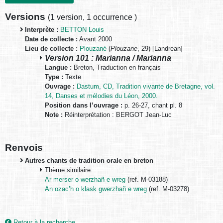
Versions
(
1 version
,
1 occurrence
)
Interprète :
BETTON Louis
Date de collecte :
Avant 2000
Lieu de collecte :
Plouzané
(
Plouzane
, 29) [Landrean]
Version 101 : Marianna / Marianna
Langue :
Breton, Traduction en français
Type :
Texte
Ouvrage :
Dastum, CD, Tradition vivante de Bretagne, vol.
14, Danses et mélodies du Léon, 2000.
Position dans l’ouvrage :
p. 26-27, chant pl. 8
Note :
Réinterprétation : BERGOT Jean-Luc
Renvois
Autres chants de tradition orale en breton
Thème similaire.
Ar merser o werzhañ e wreg
(ref. M-03188)
An ozac’h o klask gwerzhañ e wreg
(ref. M-03278)
Retour à la recherche