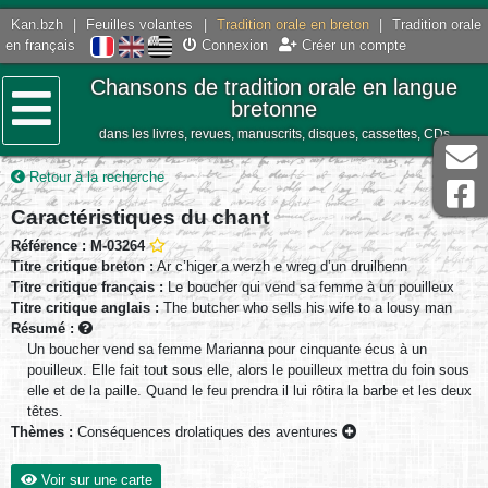
Kan.bzh
|
Feuilles volantes
|
Tradition orale en breton
|
Tradition orale
en français
Connexion
Créer un compte
Chansons de tradition orale en langue
bretonne
dans les livres, revues, manuscrits, disques, cassettes, CDs
Menu
Retour à la recherche
Caractéristiques du chant
Référence : M-03264
Titre critique breton :
Ar c’higer a werzh e wreg d’un druilhenn
Titre critique français :
Le boucher qui vend sa femme à un pouilleux
Titre critique anglais :
The butcher who sells his wife to a lousy man
Résumé :
Un boucher vend sa femme Marianna pour cinquante écus à un
pouilleux. Elle fait tout sous elle, alors le pouilleux mettra du foin sous
elle et de la paille. Quand le feu prendra il lui rôtira la barbe et les deux
têtes.
Thèmes :
Conséquences drolatiques des aventures
Voir sur une carte