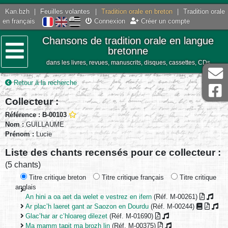
Kan.bzh
|
Feuilles volantes
|
Tradition orale en breton
|
Tradition orale
en français
Connexion
Créer un compte
Chansons de tradition orale en langue
bretonne
dans les livres, revues, manuscrits, disques, cassettes, CDs
Menu
Retour à la recherche
Collecteur :
Référence : B-00103
Nom :
GUILLAUME
Prénom :
Lucie
Liste des chants recensés pour ce collecteur :
(5 chants)
Titre critique breton
Titre critique français
Titre critique
anglais
An hini a oa aet da welet e vestrez en ifern
(Réf. M-00261)
Ar plac’h laeret gant ar Saozon en Dourdu
(Réf. M-00244)
Glac’har ar c’hloareg dilezet
(Réf. M-01690)
Ma mamm tapit ma brozh lin
(Réf. M-00375)