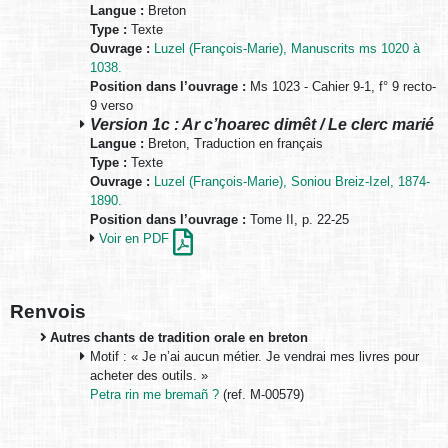
Langue :
Breton
Type :
Texte
Ouvrage :
Luzel (François-Marie), Manuscrits ms 1020 à
1038.
Position dans l’ouvrage :
Ms 1023 - Cahier 9-1, f° 9 recto-
9 verso
Version 1c : Ar c’hoarec dimêt / Le clerc marié
Langue :
Breton, Traduction en français
Type :
Texte
Ouvrage :
Luzel (François-Marie), Soniou Breiz-Izel, 1874-
1890.
Position dans l’ouvrage :
Tome II, p. 22-25
Voir en PDF
Renvois
Autres chants de tradition orale en breton
Motif : « Je n’ai aucun métier. Je vendrai mes livres pour
acheter des outils. »
Petra rin me bremañ ?
(ref. M-00579)