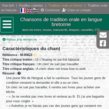
Kan.bzh
|
Feuilles volantes
|
Tradition orale en breton
|
Tradition orale
en français
Connexion
Créer un compte
Chansons de tradition orale en langue
bretonne
dans les livres, revues, manuscrits, disques, cassettes, CDs
Menu
Retour à la recherche
Caractéristiques du chant
Référence : M-00622
Titre critique breton :
Ur c’hloareg ne oar ket labourat
Titre critique français :
Un clerc ne sait pas travailler
Titre critique anglais :
A cleric does not know how to work
Résumé :
Une jeune fille de Hengoat a fait la vaniteuse. Tous les jeunes gens de
condition venaient la demander et elle a eu un clerc.
Un clerc ne sait pas travailler, il vendra ses livres pour acheter une
bêche.
– « Je ne vendrai pas mes livres et resterai au lit. Et j’ai une baguette
pour vous cingler. »
– « Autrefois je ne faisais pas cas des jeunes gens qui venaient me