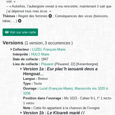
voir. »
– « Autrefois, l’aubergiste venait à ma rencontre, maintenant il sait que
j’ai dépensé tous mes écus. »
Thèmes :
Regret des femmes
;
Conséquences des vices (boissons,
tabac, ...)
Voir sur une carte
Versions
(
1 version
,
3 occurrences
)
Collecteur :
LUZEL François-Marie
Interprète :
HULO Marie
Date de collecte :
1847
Lieu de collecte :
Plouaret
(
Plouared
, 22) [Keramborgne]
Version 1a : Eur plac’h iaouank deus a
Hengoat…
Langue :
Breton
Type :
Texte
Ouvrage :
Luzel (François-Marie), Manuscrits ms 1020 à
1038.
Position dans l’ouvrage :
Ms 1023 - Cahier 9-1, f° 1 recto-
1 verso
Note :
Cette fin appartient à la chanson de l’ivrogne
Version 1b : Le Kloarek marié / /