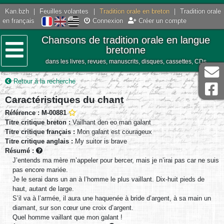
Kan.bzh
|
Feuilles volantes
|
Tradition orale en breton
|
Tradition orale
en français
Connexion
Créer un compte
Chansons de tradition orale en langue
bretonne
dans les livres, revues, manuscrits, disques, cassettes, CDs
Menu
Retour à la recherche
Caractéristiques du chant
Référence : M-00881
Titre critique breton :
Vailhant den eo man galant
Titre critique français :
Mon galant est courageux
Titre critique anglais :
My suitor is brave
Résumé :
J’entends ma mère m’appeler pour bercer, mais je n’irai pas car ne suis
pas encore mariée.
Je le serai dans un an à l’homme le plus vaillant. Dix-huit pieds de
haut, autant de large.
S’il va à l’armée, il aura une haquenée à bride d’argent, à sa main un
diamant, sur son cœur une croix d’argent.
Quel homme vaillant que mon galant !