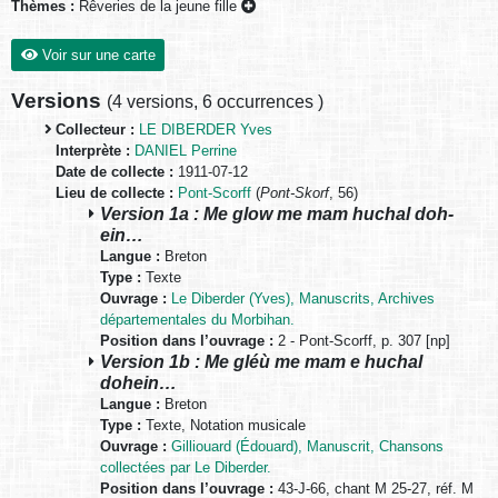
Thèmes :
Rêveries de la jeune fille
Voir sur une carte
Versions
(
4 versions
,
6 occurrences
)
Collecteur :
LE DIBERDER Yves
Interprète :
DANIEL Perrine
Date de collecte :
1911-07-12
Lieu de collecte :
Pont-Scorff
(
Pont-Skorf
, 56)
Version 1a : Me glow me mam huchal doh-
ein…
Langue :
Breton
Type :
Texte
Ouvrage :
Le Diberder (Yves), Manuscrits, Archives
départementales du Morbihan.
Position dans l’ouvrage :
2 - Pont-Scorff, p. 307 [np]
Version 1b : Me gléù me mam e huchal
dohein…
Langue :
Breton
Type :
Texte, Notation musicale
Ouvrage :
Gilliouard (Édouard), Manuscrit, Chansons
collectées par Le Diberder.
Position dans l’ouvrage :
43-J-66, chant M 25-27, réf. M