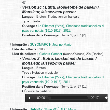
47
Version 1c : Eutru, laosket-mé de basein /
Monsieur, laissez-moi passer
Langue :
Breton, Traduction en français
Type :
Texte
Ouvrage :
Le Diberder (Yves), Chansons traditionnelles du
pays vannetais (1910-1915), 2011.
Position dans l’ouvrage :
Tome 1, p. 87 [2]
Interprète :
GUYOMARC’H Jeanne-Marie
Date de collecte :
1956
Lieu de collecte :
Clohars-Carnoët
(
Kloar-Karnoed
, 29) [Doëlan]
Version 2 : Eutru, laosket-mé de basein /
Monsieur, laissez-moi passer
Langue :
Breton
Type :
Notation musicale
Ouvrage :
Le Diberder (Yves), Chansons traditionnelles du
pays vannetais (1910-1915), 2011.
Position dans l’ouvrage :
Tome 1, p. 87 [1a]
Écouter la partition
00:00
00:17
Interprète :
HARNAY (Mme VOÉDEC) Marie