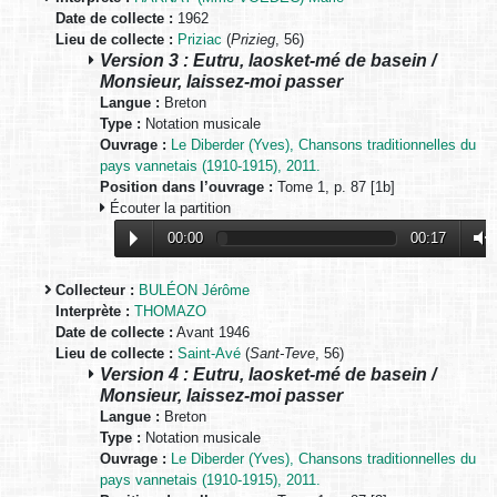
Date de collecte :
1962
Lieu de collecte :
Priziac
(
Prizieg
, 56)
Version 3 : Eutru, laosket-mé de basein /
Monsieur, laissez-moi passer
Langue :
Breton
Type :
Notation musicale
Ouvrage :
Le Diberder (Yves), Chansons traditionnelles du
pays vannetais (1910-1915), 2011.
Position dans l’ouvrage :
Tome 1, p. 87 [1b]
Écouter la partition
00:00
00:17
Collecteur :
BULÉON Jérôme
Interprète :
THOMAZO
Date de collecte :
Avant 1946
Lieu de collecte :
Saint-Avé
(
Sant-Teve
, 56)
Version 4 : Eutru, laosket-mé de basein /
Monsieur, laissez-moi passer
Langue :
Breton
Type :
Notation musicale
Ouvrage :
Le Diberder (Yves), Chansons traditionnelles du
pays vannetais (1910-1915), 2011.