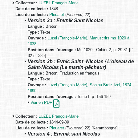
Collecteur :
LUZEL François-Marie
Date de collecte :
1848
Lieu de collecte :
Plouaret
(
Plouared
, 22)
Version 3a : Envnik Sant Nicolas
Langue :
Breton
Type :
Texte
Ouvrage :
Luzel (François-Marie), Manuscrits ms 1020 à
1038.
Position dans l’ouvrage :
Ms 1020 - Cahier 2, p. 29-31 [f°
32 r - 33 r]
Version 3b : Evnic Saint -Nicolas / L’oiseau de
Saint-Nicolas (Le martin-pêcheur)
Langue :
Breton, Traduction en français
Type :
Texte
Ouvrage :
Luzel (François-Marie), Soniou Breiz-Izel, 1874-
1890.
Position dans l’ouvrage :
Tome I, p. 156-159
Voir en PDF
Collecteur :
LUZEL François-Marie
Date de collecte :
1844-09-09
Lieu de collecte :
Plouaret
(
Plouared
, 22) [Keramborgne]
Version 4 : Envnik sant Nicolas