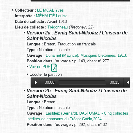
Collecteur :
LE MOAL Yves
Interprète :
MÉHAUTÉ Louise
Date de collecte :
Avant 1913
Lieu de collecte :
Trégonneau
(
Tregonev
, 22)
Version 2a : Evnig Saint-Nikolaz / L’oiseau de
Saint-Nicolas
Langue :
Breton, Traduction en français
Type :
Notation musicale
Ouvrage :
Duhamel (Maurice), Musiques bretonnes, 1913.
Position dans l’ouvrage :
p. 143, chant n° 277
Voir en PDF
Écouter la partition
00:00
00:13
Version 2b : Evnig Sant-Nikolaz / L’oiseau de
Saint-Nicolas
Langue :
Breton
Type :
Notation musicale
Ouvrage :
Lasbleiz (Bernard), DA5TUMAD - Cinq collectes
inédites de chansons du Trégor-Goëlo,2024.
Position dans l’ouvrage :
p. 292, chant n° 32