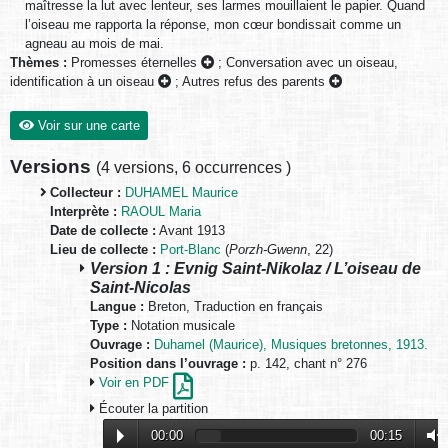
maîtresse la lut avec lenteur, ses larmes mouillaient le papier. Quand
l’oiseau me rapporta la réponse, mon cœur bondissait comme un
agneau au mois de mai.
Thèmes :
Promesses éternelles
;
Conversation avec un oiseau,
identification à un oiseau
;
Autres refus des parents
Voir sur une carte
Versions
(
4 versions
,
6 occurrences
)
Collecteur :
DUHAMEL Maurice
Interprète :
RAOUL Maria
Date de collecte :
Avant 1913
Lieu de collecte :
Port-Blanc
(
Porzh-Gwenn
, 22)
Version 1 : Evnig Saint-Nikolaz / L’oiseau de
Saint-Nicolas
Langue :
Breton, Traduction en français
Type :
Notation musicale
Ouvrage :
Duhamel (Maurice), Musiques bretonnes, 1913.
Position dans l’ouvrage :
p. 142, chant n° 276
Voir en PDF
Écouter la partition
00:00
00:15