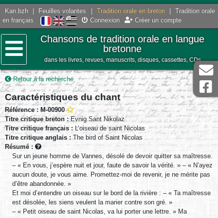
Kan.bzh
|
Feuilles volantes
|
Tradition orale en breton
|
Tradition orale
en français
Connexion
Créer un compte
Chansons de tradition orale en langue
bretonne
dans les livres, revues, manuscrits, disques, cassettes, CDs
Menu
Retour à la recherche
Caractéristiques du chant
Référence : M-00900
Titre critique breton :
Evnig Sant Nikolaz
Titre critique français :
L’oiseau de saint Nicolas
Titre critique anglais :
The bird of Saint Nicolas
Résumé :
Sur un jeune homme de Vannes, désolé de devoir quitter sa maîtresse.
– « En vous, j’espère nuit et jour, faute de savoir la vérité. » – « N’ayez
aucun doute, je vous aime. Promettez-moi de revenir, je ne mérite pas
d’être abandonnée. »
Et moi d’entendre un oiseau sur le bord de la rivière : – « Ta maîtresse
est désolée, les siens veulent la marier contre son gré. »
– « Petit oiseau de saint Nicolas, va lui porter une lettre. » Ma