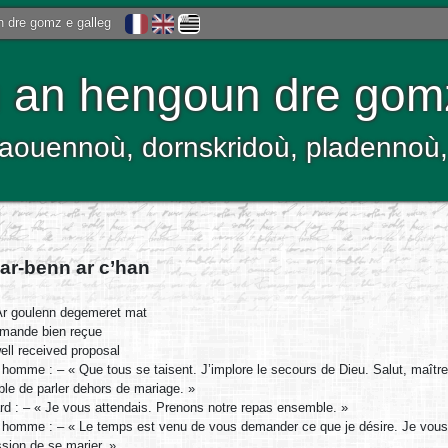
 dre gomz e galleg
an hengoun dre gom
kelaouennoù, dornskridoù, pladenno
ar-benn ar c’han
r goulenn degemeret mat
mande bien reçue
ell received proposal
 homme : – « Que tous se taisent. J’implore le secours de Dieu. Salut, maître 
le de parler dehors de mariage. »
lard : – « Je vous attendais. Prenons notre repas ensemble. »
 homme : – « Le temps est venu de vous demander ce que je désire. Je vous
ssion de se marier. »