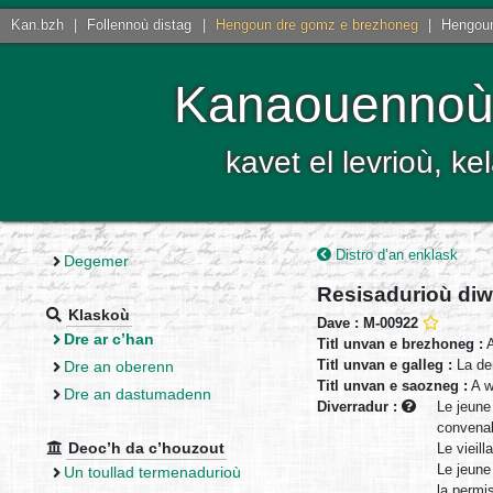
Kan.bzh
|
Follennoù distag
|
Hengoun dre gomz e brezhoneg
|
Hengoun
Kanaouennoù 
kavet el levrioù, 
Distro d’an enklask
Degemer
Resisadurioù diw
Klaskoù
Dave : M-00922
Dre ar c’han
Titl unvan e brezhoneg :
A
Titl unvan e galleg :
La de
Dre an oberenn
Titl unvan e saozneg :
A w
Dre an dastumadenn
Diverradur :
Le jeune
convenab
Deoc’h da c’houzout
Le vieil
Le jeune
Un toullad termenadurioù
la permi