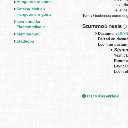
Hengoun dre gomz
Le vieill
Katalog Malrieu
Le jeune
Hengoun dre gomz
Tem :
Goulennoù eured deg
Levrlennadur -
Stummoù resis
(
1
Pladennrolladur
Dastumer :
DUFIL
Mammennoù
Deizad an dastu
Stadegoù
Lec’h an dastum 
Stumm 
Yezh :
B
Rummad
Levr :
D
Lec’h el
Distro d’an enklask