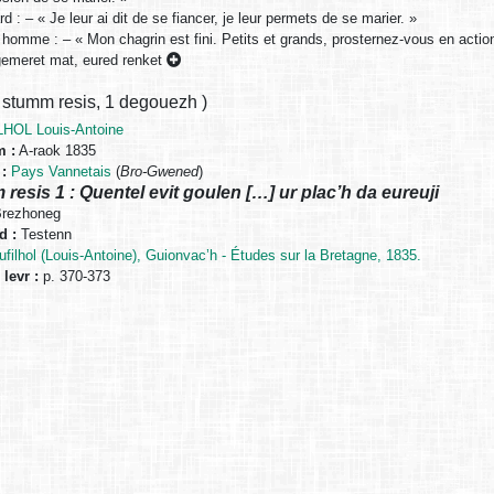
ard : – « Je leur ai dit de se fiancer, je leur permets de se marier. »
 homme : – « Mon chagrin est fini. Petits et grands, prosternez-vous en actio
emeret mat, eured renket
 stumm resis
,
1 degouezh
)
HOL Louis-Antoine
m :
A-raok 1835
:
Pays Vannetais
(
Bro-Gwened
)
resis 1 : Quentel evit goulen […] ur plac’h da eureuji
rezhoneg
 :
Testenn
ufilhol (Louis-Antoine), Guionvac’h - Études sur la Bretagne, 1835.
 levr :
p. 370-373