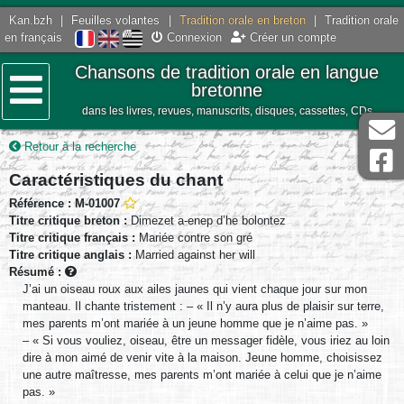
Kan.bzh
|
Feuilles volantes
|
Tradition orale en breton
|
Tradition orale
en français
Connexion
Créer un compte
Chansons de tradition orale en langue
bretonne
dans les livres, revues, manuscrits, disques, cassettes, CDs
Menu
Retour à la recherche
Caractéristiques du chant
Référence : M-01007
Titre critique breton :
Dimezet a-enep d’he bolontez
Titre critique français :
Mariée contre son gré
Titre critique anglais :
Married against her will
Résumé :
J’ai un oiseau roux aux ailes jaunes qui vient chaque jour sur mon
manteau. Il chante tristement : – « Il n’y aura plus de plaisir sur terre,
mes parents m’ont mariée à un jeune homme que je n’aime pas. »
– « Si vous vouliez, oiseau, être un messager fidèle, vous iriez au loin
dire à mon aimé de venir vite à la maison. Jeune homme, choisissez
une autre maîtresse, mes parents m’ont mariée à celui que je n’aime
pas. »