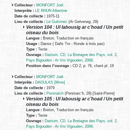
Collecteur :
MONFORT Joël
Interprète :
LE RHUN Albertine
Date de collecte :
1975-11
Lieu de collecte :
Le Guilvinec
(
Ar Gelveneg
, 29)
Version 104 : Ul labousig ar c’hoad / Un petit
oiseau du bois
Langue :
Breton, Traduction en français
Usage :
Danse ( Dañs Tro - Ronde à trois pas)
Type :
Texte
Ouvrage :
Dastum, CD, La Bretagne des Pays, vol. 2,
Pays Bigouden - Ar Vro Vigouden, 2006.
Position dans l’ouvrage :
CD 2, p. 76, chant pl. 19
Collecteur :
MONFORT Joël
Interprète :
DAOULAS [Mme]
Date de collecte :
1979
Lieu de collecte :
Penmarch
(
Penmarc’h
, 29) [Saint-Pierre]
Version 105 : Ul labousig ar c’hoad / Un petit
oiseau du bois
Langue :
Breton, Traduction en français
Type :
Texte
Ouvrage :
Dastum, CD, La Bretagne des Pays, vol. 2,
Pays Bigouden - Ar Vro Vigouden, 2006.