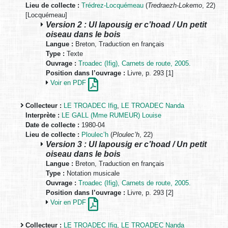
Lieu de collecte :
Trédrez-Locquémeau
(
Tredraezh-Lokemo
, 22)
[Locquémeau]
Version 2 : Ul lapousig er c’hoad / Un petit
oiseau dans le bois
Langue :
Breton, Traduction en français
Type :
Texte
Ouvrage :
Troadec (Ifig), Carnets de route, 2005.
Position dans l’ouvrage :
Livre, p. 293 [1]
Voir en PDF
Collecteur :
LE TROADEC Ifig
,
LE TROADEC Nanda
Interprète :
LE GALL (Mme RUMEUR) Louise
Date de collecte :
1980-04
Lieu de collecte :
Ploulec’h
(
Ploulec’h
, 22)
Version 3 : Ul lapousig er c’hoad / Un petit
oiseau dans le bois
Langue :
Breton, Traduction en français
Type :
Notation musicale
Ouvrage :
Troadec (Ifig), Carnets de route, 2005.
Position dans l’ouvrage :
Livre, p. 293 [2]
Voir en PDF
Collecteur :
LE TROADEC Ifig
,
LE TROADEC Nanda