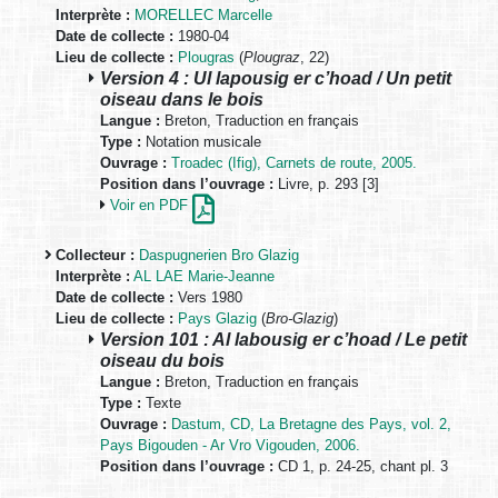
Interprète :
MORELLEC Marcelle
Date de collecte :
1980-04
Lieu de collecte :
Plougras
(
Plougraz
, 22)
Version 4 : Ul lapousig er c’hoad / Un petit
oiseau dans le bois
Langue :
Breton, Traduction en français
Type :
Notation musicale
Ouvrage :
Troadec (Ifig), Carnets de route, 2005.
Position dans l’ouvrage :
Livre, p. 293 [3]
Voir en PDF
Collecteur :
Daspugnerien Bro Glazig
Interprète :
AL LAE Marie-Jeanne
Date de collecte :
Vers 1980
Lieu de collecte :
Pays Glazig
(
Bro-Glazig
)
Version 101 : Al labousig er c’hoad / Le petit
oiseau du bois
Langue :
Breton, Traduction en français
Type :
Texte
Ouvrage :
Dastum, CD, La Bretagne des Pays, vol. 2,
Pays Bigouden - Ar Vro Vigouden, 2006.
Position dans l’ouvrage :
CD 1, p. 24-25, chant pl. 3