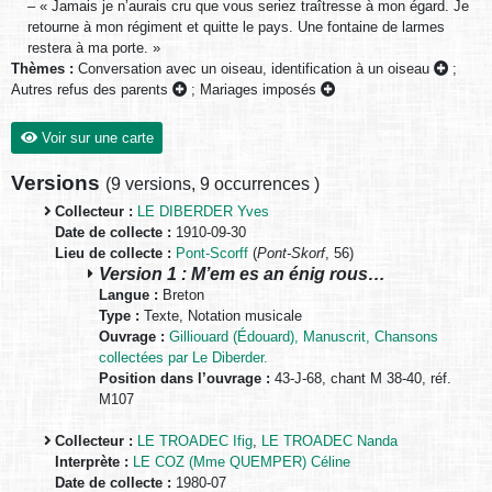
– « Jamais je n’aurais cru que vous seriez traîtresse à mon égard. Je
retourne à mon régiment et quitte le pays. Une fontaine de larmes
restera à ma porte. »
Thèmes :
Conversation avec un oiseau, identification à un oiseau
;
Autres refus des parents
;
Mariages imposés
Voir sur une carte
Versions
(
9 versions
,
9 occurrences
)
Collecteur :
LE DIBERDER Yves
Date de collecte :
1910-09-30
Lieu de collecte :
Pont-Scorff
(
Pont-Skorf
, 56)
Version 1 : M’em es an énig rous…
Langue :
Breton
Type :
Texte, Notation musicale
Ouvrage :
Gilliouard (Édouard), Manuscrit, Chansons
collectées par Le Diberder.
Position dans l’ouvrage :
43-J-68, chant M 38-40, réf.
M107
Collecteur :
LE TROADEC Ifig
,
LE TROADEC Nanda
Interprète :
LE COZ (Mme QUEMPER) Céline
Date de collecte :
1980-07