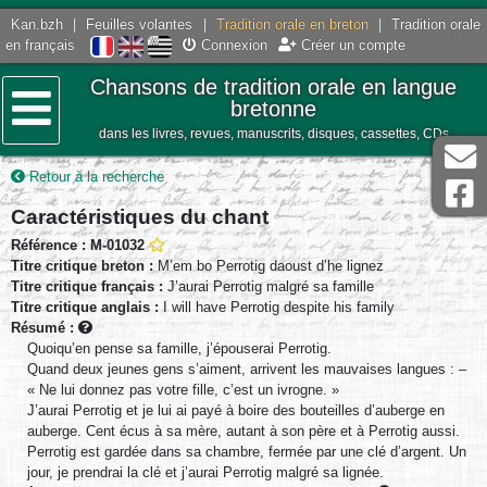
Kan.bzh
|
Feuilles volantes
|
Tradition orale en breton
|
Tradition orale
en français
Connexion
Créer un compte
Chansons de tradition orale en langue
bretonne
dans les livres, revues, manuscrits, disques, cassettes, CDs
Menu
Retour à la recherche
Caractéristiques du chant
Référence : M-01032
Titre critique breton :
M’em bo Perrotig daoust d’he lignez
Titre critique français :
J’aurai Perrotig malgré sa famille
Titre critique anglais :
I will have Perrotig despite his family
Résumé :
Quoiqu’en pense sa famille, j’épouserai Perrotig.
Quand deux jeunes gens s’aiment, arrivent les mauvaises langues : –
« Ne lui donnez pas votre fille, c’est un ivrogne. »
J’aurai Perrotig et je lui ai payé à boire des bouteilles d’auberge en
auberge. Cent écus à sa mère, autant à son père et à Perrotig aussi.
Perrotig est gardée dans sa chambre, fermée par une clé d’argent. Un
jour, je prendrai la clé et j’aurai Perrotig malgré sa lignée.