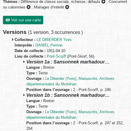
Thèmes :
Différence de classe sociale, richesse, défauts
;
Concurrent
ou calomnies
;
Mariages d’intérêt
Voir sur une carte
Versions
(
1 version
,
3 occurrences
)
Collecteur :
LE DIBERDER Yves
Interprète :
DANIEL Perrine
Date de collecte :
1911-04-10
Lieu de collecte :
Pont-Scorff
(
Pont-Skorf
, 56)
Version 1a : Sansonnek marhadour…
Langue :
Breton
Type :
Texte
Ouvrage :
Le Diberder (Yves), Manuscrits, Archives
départementales du Morbihan.
Position dans l’ouvrage :
2 - Pont-Scorff, p. 246
Version 1b : Sansonnek marhadour…
Langue :
Breton
Type :
Texte
Ouvrage :
Le Diberder (Yves), Manuscrits, Archives
départementales du Morbihan.
Position dans l’ouvrage :
2 - Pont-Scorff, p. 247 et 252,
254