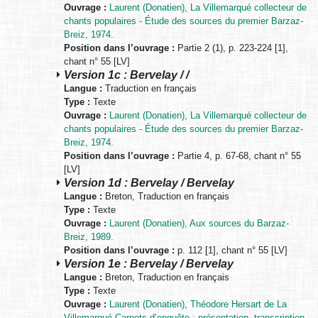
Ouvrage :
Laurent (Donatien), La Villemarqué collecteur de
chants populaires - Étude des sources du premier Barzaz-
Breiz, 1974.
Position dans l’ouvrage :
Partie 2 (1), p. 223-224 [1],
chant n° 55 [LV]
Version 1c : Bervelay / /
Langue :
Traduction en français
Type :
Texte
Ouvrage :
Laurent (Donatien), La Villemarqué collecteur de
chants populaires - Étude des sources du premier Barzaz-
Breiz, 1974.
Position dans l’ouvrage :
Partie 4, p. 67-68, chant n° 55
[LV]
Version 1d : Bervelay / Bervelay
Langue :
Breton, Traduction en français
Type :
Texte
Ouvrage :
Laurent (Donatien), Aux sources du Barzaz-
Breiz, 1989.
Position dans l’ouvrage :
p. 112 [1], chant n° 55 [LV]
Version 1e : Bervelay / Bervelay
Langue :
Breton, Traduction en français
Type :
Texte
Ouvrage :
Laurent (Donatien), Théodore Hersart de La
Villemarqué,Carnets d’enquête : présentation, transcription,