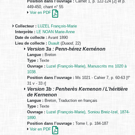
Position dans l’ouvrage :
Carnet 1, p. 122-124 [2] et p.
449-450, chant n° 55
Voir en PDF
Collecteur :
LUZEL François-Marie
Interprète :
LE NOAN Marie-Anne
Date de collecte :
Avant 1890
Lieu de collecte :
Duault
(
Duaod
, 22)
Version 3a : Penn-hérez Kernénon
Langue :
Breton
Type :
Texte
Ouvrage :
Luzel (François-Marie), Manuscrits ms 1020 à
1038.
Position dans l’ouvrage :
Ms 1021 - Cahier 7, p. 60-63 [f°
31 v - 33 r]
Version 3b : Penherès Kernenon / L’héritière
de Kernenon
Langue :
Breton, Traduction en français
Type :
Texte
Ouvrage :
Luzel (François-Marie), Soniou Breiz-Izel, 1874-
1890.
Position dans l’ouvrage :
Tome I, p. 184-187
Voir en PDF