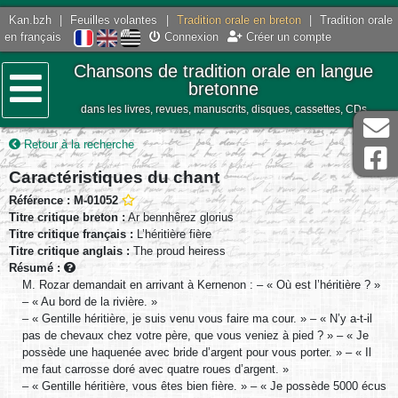
Kan.bzh
|
Feuilles volantes
|
Tradition orale en breton
|
Tradition orale
en français
Connexion
Créer un compte
Chansons de tradition orale en langue
bretonne
dans les livres, revues, manuscrits, disques, cassettes, CDs
Menu
Retour à la recherche
Caractéristiques du chant
Référence : M-01052
Titre critique breton :
Ar bennhêrez glorius
Titre critique français :
L’héritière fière
Titre critique anglais :
The proud heiress
Résumé :
M. Rozar demandait en arrivant à Kernenon : – « Où est l’héritière ? »
– « Au bord de la rivière. »
– « Gentille héritière, je suis venu vous faire ma cour. » – « N’y a-t-il
pas de chevaux chez votre père, que vous veniez à pied ? » – « Je
possède une haquenée avec bride d’argent pour vous porter. » – « Il
me faut carrosse doré avec quatre roues d’argent. »
– « Gentille héritière, vous êtes bien fière. » – « Je possède 5000 écus