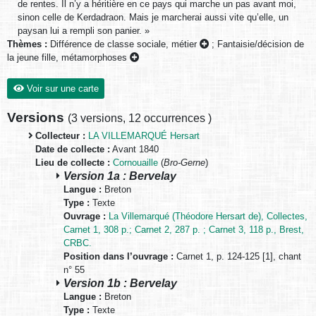
de rentes. Il n’y a héritière en ce pays qui marche un pas avant moi,
sinon celle de Kerdadraon. Mais je marcherai aussi vite qu’elle, un
paysan lui a rempli son panier. »
Thèmes :
Différence de classe sociale, métier
;
Fantaisie/décision de
la jeune fille, métamorphoses
Voir sur une carte
Versions
(
3 versions
,
12 occurrences
)
Collecteur :
LA VILLEMARQUÉ Hersart
Date de collecte :
Avant 1840
Lieu de collecte :
Cornouaille
(
Bro-Gerne
)
Version 1a : Bervelay
Langue :
Breton
Type :
Texte
Ouvrage :
La Villemarqué (Théodore Hersart de), Collectes,
Carnet 1, 308 p.; Carnet 2, 287 p. ; Carnet 3, 118 p., Brest,
CRBC.
Position dans l’ouvrage :
Carnet 1, p. 124-125 [1], chant
n° 55
Version 1b : Bervelay
Langue :
Breton
Type :
Texte