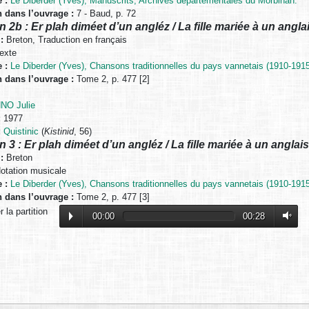
 :
Le Diberder (Yves), Manuscrits, Archives départementales du Morbihan.
n dans l’ouvrage :
7 - Baud, p. 72
n 2b : Er plah diméet d’un angléz / La fille mariée à un angla
:
Breton, Traduction en français
exte
 :
Le Diberder (Yves), Chansons traditionnelles du pays vannetais (1910-1915
n dans l’ouvrage :
Tome 2, p. 477 [2]
NO Julie
:
1977
:
Quistinic
(
Kistinid
, 56)
n 3 : Er plah diméet d’un angléz / La fille mariée à un anglais
:
Breton
otation musicale
 :
Le Diberder (Yves), Chansons traditionnelles du pays vannetais (1910-1915
n dans l’ouvrage :
Tome 2, p. 477 [3]
 la partition
00:00
00:28