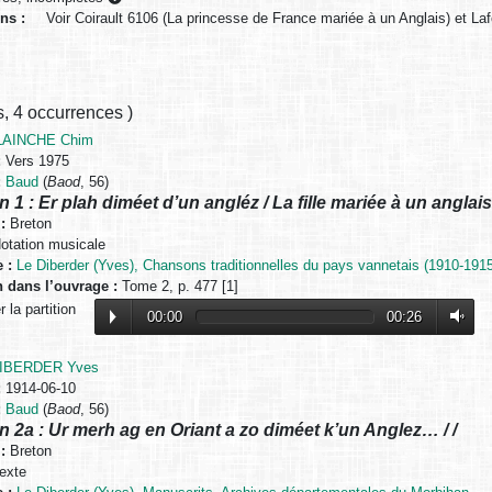
ons :
Voir Coirault 6106 (La princesse de France mariée à un Anglais) et Laf
s
,
4 occurrences
)
LAINCHE Chim
:
Vers 1975
:
Baud
(
Baod
, 56)
n 1 : Er plah diméet d’un angléz / La fille mariée à un anglais
:
Breton
otation musicale
 :
Le Diberder (Yves), Chansons traditionnelles du pays vannetais (1910-1915
n dans l’ouvrage :
Tome 2, p. 477 [1]
 la partition
00:00
00:26
DIBERDER Yves
:
1914-06-10
:
Baud
(
Baod
, 56)
n 2a : Ur merh ag en Oriant a zo diméet k’un Anglez… / /
:
Breton
exte