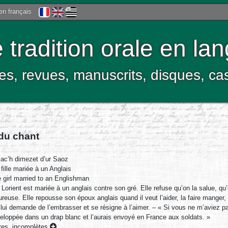
 en français
tradition orale en la
res, revues, manuscrits, disques, c
 du chant
lac’h dimezet d’ur Saoz
fille mariée à un Anglais
 girl married to an Englishman
e Lorient est mariée à un anglais contre son gré. Elle refuse qu’on la salue, qu
reuse. Elle repousse son époux anglais quand il veut l’aider, la faire manger, l
e lui demande de l’embrasser et se résigne à l’aimer. – « Si vous ne m’aviez pas
veloppée dans un drap blanc et l’aurais envoyé en France aux soldats. »
es, incomplètes