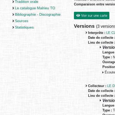
Tradition orale
Comparaison entre versi
Le catalogue Malrieu TO
Bibliographie - Discographie
Voir sur une carte
Sources
Versions
(
3 version
Statistiques
Interprète :
LE C
Date de collecte 
Lieu de collecte 
Versio
Langue 
Type :
N
Ouvrage
Positio
Écouter
Collecteur :
LE 
Date de collecte 
Lieu de collecte 
Versio
Langue 
Type :
T