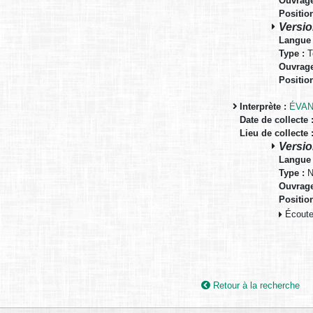
Ouvrage
Positio
Versio
Langue 
Type :
T
Ouvrage
Positio
Interprète :
ÉVAN
Date de collecte 
Lieu de collecte 
Versio
Langue 
Type :
N
Ouvrage
Positio
Écouter
Retour à la recherche