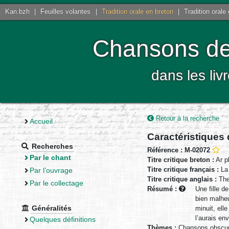
Kan.bzh
|
Feuilles volantes
|
Tradition orale en breton
|
Tradition orale
Chansons de 
dans les liv
Retour à la recherche
Accueil
Caractéristiques
Recherches
Référence : M-02072
Par le chant
Titre critique breton :
Ar p
Titre critique français :
La 
Par l’ouvrage
Titre critique anglais :
The
Par le collectage
Résumé :
Une fille d
bien malheu
Généralités
minuit, ell
l’aurais en
Quelques définitions
Thèmes :
Chansons obscur