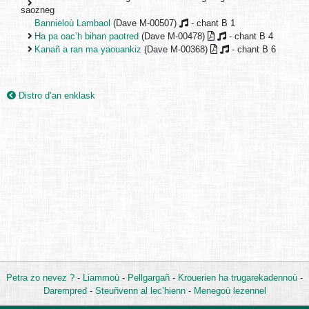
saozneg
Bannieloù Lambaol
(Dave M-00507)
- chant B 1
Ha pa oac’h bihan paotred
(Dave M-00478)
- chant B 4
Kanañ a ran ma yaouankiz
(Dave M-00368)
- chant B 6
Distro d’an enklask
Petra zo nevez ?
-
Liammoù
-
Pellgargañ
-
Krouerien ha trugarekadennoù
-
Darempred
-
Steuñvenn al lec’hienn
-
Menegoù lezennel