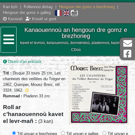
Kan.bzh
|
Follennoù distag
|
Hengoun dre gomz e brezhoneg
|
Hengoun dre gomz e galleg
Kevreañ
Krouiñ ur gont
Kanaouennoù an hengoun dre gomz e
brezhoneg
kavet el levrioù, kelaouennoù, dornskridoù, pladennoù, kazetennoù,
Lañser
CDoù
Distro d’an enklask
Titl :
Disque 33 tours 25 cm, Les
chanteurs des veillées du Trégor en
1962, Quimper, Mouez Breiz, réf.
3324, 1962.
Rummad :
Pladenn 33 zro
Roll ar
c’hanaouennoù kavet
el levr-mañ :
(3 kan)
Titl unvan e brezhoneg
Titl unvan e galleg
Titl unvan e