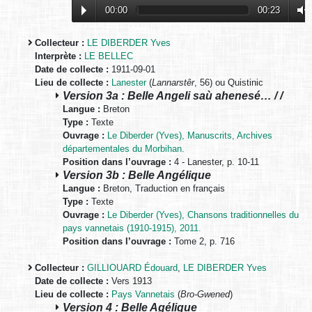
00:00
00:23
Collecteur :
LE DIBERDER Yves
Interprète :
LE BELLEC
Date de collecte :
1911-09-01
Lieu de collecte :
Lanester
(
Lannarstêr
, 56) ou Quistinic
Version 3a : Belle Angeli saù ahenesé… / /
Langue :
Breton
Type :
Texte
Ouvrage :
Le Diberder (Yves), Manuscrits, Archives
départementales du Morbihan.
Position dans l’ouvrage :
4 - Lanester, p. 10-11
Version 3b : Belle Angélique
Langue :
Breton, Traduction en français
Type :
Texte
Ouvrage :
Le Diberder (Yves), Chansons traditionnelles du
pays vannetais (1910-1915), 2011.
Position dans l’ouvrage :
Tome 2, p. 716
Collecteur :
GILLIOUARD Édouard
,
LE DIBERDER Yves
Date de collecte :
Vers 1913
Lieu de collecte :
Pays Vannetais
(
Bro-Gwened
)
Version 4 : Belle Agélique