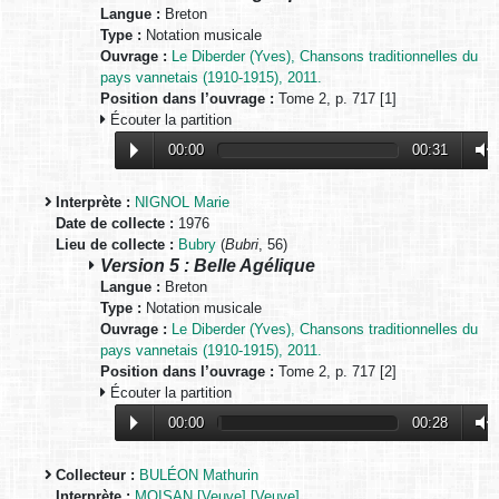
Langue :
Breton
Type :
Notation musicale
Ouvrage :
Le Diberder (Yves), Chansons traditionnelles du
pays vannetais (1910-1915), 2011.
Position dans l’ouvrage :
Tome 2, p. 717 [1]
Écouter la partition
00:00
00:31
Interprète :
NIGNOL Marie
Date de collecte :
1976
Lieu de collecte :
Bubry
(
Bubri
, 56)
Version 5 : Belle Agélique
Langue :
Breton
Type :
Notation musicale
Ouvrage :
Le Diberder (Yves), Chansons traditionnelles du
pays vannetais (1910-1915), 2011.
Position dans l’ouvrage :
Tome 2, p. 717 [2]
Écouter la partition
00:00
00:28
Collecteur :
BULÉON Mathurin
Interprète :
MOISAN [Veuve] [Veuve]