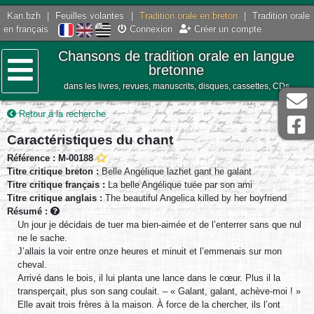
Kan.bzh
|
Feuilles volantes
|
Tradition orale en breton
|
Tradition orale
en français
Connexion
Créer un compte
Chansons de tradition orale en langue
bretonne
dans les livres, revues, manuscrits, disques, cassettes, CDs
Menu
Retour à la recherche
Caractéristiques du chant
Référence : M-00188
Titre critique breton :
Belle Angélique lazhet gant he galant
Titre critique français :
La belle Angélique tuée par son ami
Titre critique anglais :
The beautiful Angelica killed by her boyfriend
Résumé :
Un jour je décidais de tuer ma bien-aimée et de l’enterrer sans que nul
ne le sache.
J’allais la voir entre onze heures et minuit et l’emmenais sur mon
cheval.
Arrivé dans le bois, il lui planta une lance dans le cœur. Plus il la
transperçait, plus son sang coulait. – « Galant, galant, achève-moi ! »
Elle avait trois frères à la maison. À force de la chercher, ils l’ont