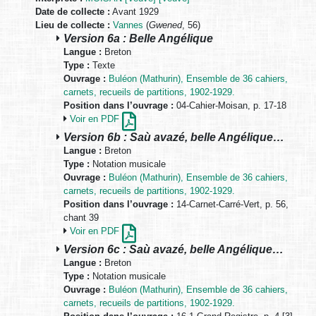
Date de collecte :
Avant 1929
Lieu de collecte :
Vannes
(
Gwened
, 56)
Version 6a : Belle Angélique
Langue :
Breton
Type :
Texte
Ouvrage :
Buléon (Mathurin), Ensemble de 36 cahiers,
carnets, recueils de partitions, 1902-1929.
Position dans l’ouvrage :
04-Cahier-Moisan, p. 17-18
Voir en PDF
Version 6b : Saù avazé, belle Angélique…
Langue :
Breton
Type :
Notation musicale
Ouvrage :
Buléon (Mathurin), Ensemble de 36 cahiers,
carnets, recueils de partitions, 1902-1929.
Position dans l’ouvrage :
14-Carnet-Carré-Vert, p. 56,
chant 39
Voir en PDF
Version 6c : Saù avazé, belle Angélique…
Langue :
Breton
Type :
Notation musicale
Ouvrage :
Buléon (Mathurin), Ensemble de 36 cahiers,
carnets, recueils de partitions, 1902-1929.