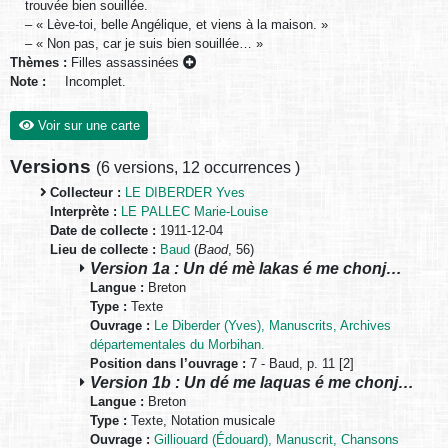
trouvée bien souillée.
– « Lève-toi, belle Angélique, et viens à la maison. »
– « Non pas, car je suis bien souillée… »
Thèmes :
Filles assassinées
Note :
Incomplet.
Voir sur une carte
Versions
(
6 versions
,
12 occurrences
)
Collecteur :
LE DIBERDER Yves
Interprète :
LE PALLEC Marie-Louise
Date de collecte :
1911-12-04
Lieu de collecte :
Baud
(
Baod
, 56)
Version 1a : Un dé mè lakas é me chonj…
Langue :
Breton
Type :
Texte
Ouvrage :
Le Diberder (Yves), Manuscrits, Archives
départementales du Morbihan.
Position dans l’ouvrage :
7 - Baud, p. 11 [2]
Version 1b : Un dé me laquas é me chonj…
Langue :
Breton
Type :
Texte, Notation musicale
Ouvrage :
Gilliouard (Édouard), Manuscrit, Chansons