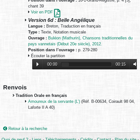
Position dans l’ouvrage :
16-1-Grand-Registre, p. 4 [3],
chant 39
Voir en PDF
Version 6d : Belle Angélique
Langue :
Breton, Traduction en français
Type :
Texte, Notation musicale
Ouvrage :
Buléon (Mathurin), Chansons traditionnelles du
pays vannetais (Début 20e siècle), 2012.
Position dans l’ouvrage :
p. 279-280
Écouter la partition
00:00
00:15
Renvois
Tradition Orale en français
Amoureux de la servante (L’)
(Réf. B-00634, Coirault 98 04,
Laforte II A 40)
Retour à la recherche
Quoi de neuf ?
-
Liens
-
Téléchargements
-
Crédits
-
Contact
-
Plan du site
-