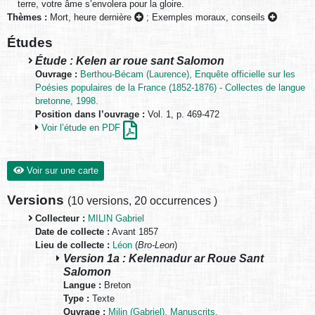
terre, votre âme s’envolera pour la gloire.
Thèmes :
Mort, heure dernière
;
Exemples moraux, conseils
Études
Étude : Kelen ar roue sant Salomon
Ouvrage :
Berthou-Bécam (Laurence), Enquête officielle sur les
Poésies populaires de la France (1852-1876) - Collectes de langue
bretonne, 1998.
Position dans l’ouvrage :
Vol. 1, p. 469-472
Voir l’étude en PDF
Voir sur une carte
Versions
(
10 versions
,
20 occurrences
)
Collecteur :
MILIN Gabriel
Date de collecte :
Avant 1857
Lieu de collecte :
Léon
(
Bro-Leon
)
Version 1a : Kelennadur ar Roue Sant
Salomon
Langue :
Breton
Type :
Texte
Ouvrage :
Milin (Gabriel), Manuscrits.