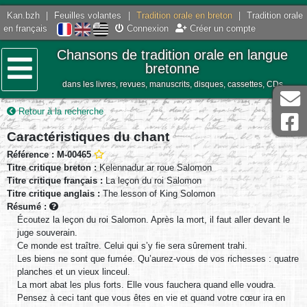
Kan.bzh
|
Feuilles volantes
|
Tradition orale en breton
|
Tradition orale
en français
Connexion
Créer un compte
Chansons de tradition orale en langue
bretonne
dans les livres, revues, manuscrits, disques, cassettes, CDs
Menu
Retour à la recherche
Caractéristiques du chant
Référence : M-00465
Titre critique breton :
Kelennadur ar roue Salomon
Titre critique français :
La leçon du roi Salomon
Titre critique anglais :
The lesson of King Solomon
Résumé :
Écoutez la leçon du roi Salomon. Après la mort, il faut aller devant le
juge souverain.
Ce monde est traître. Celui qui s’y fie sera sûrement trahi.
Les biens ne sont que fumée. Qu’aurez-vous de vos richesses : quatre
planches et un vieux linceul.
La mort abat les plus forts. Elle vous fauchera quand elle voudra.
Pensez à ceci tant que vous êtes en vie et quand votre cœur ira en