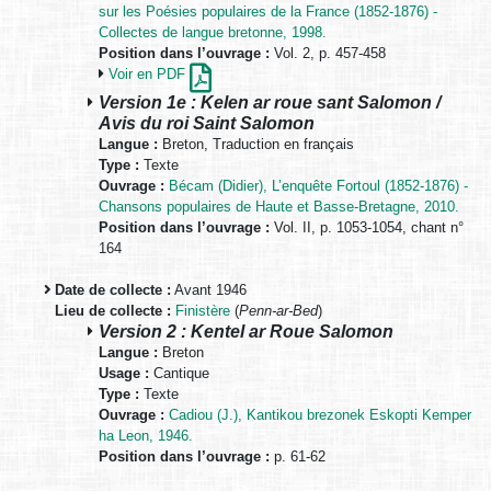
sur les Poésies populaires de la France (1852-1876) -
Collectes de langue bretonne, 1998.
Position dans l’ouvrage :
Vol. 2, p. 457-458
Voir en PDF
Version 1e : Kelen ar roue sant Salomon /
Avis du roi Saint Salomon
Langue :
Breton, Traduction en français
Type :
Texte
Ouvrage :
Bécam (Didier), L’enquête Fortoul (1852-1876) -
Chansons populaires de Haute et Basse-Bretagne, 2010.
Position dans l’ouvrage :
Vol. II, p. 1053-1054, chant n°
164
Date de collecte :
Avant 1946
Lieu de collecte :
Finistère
(
Penn-ar-Bed
)
Version 2 : Kentel ar Roue Salomon
Langue :
Breton
Usage :
Cantique
Type :
Texte
Ouvrage :
Cadiou (J.), Kantikou brezonek Eskopti Kemper
ha Leon, 1946.
Position dans l’ouvrage :
p. 61-62