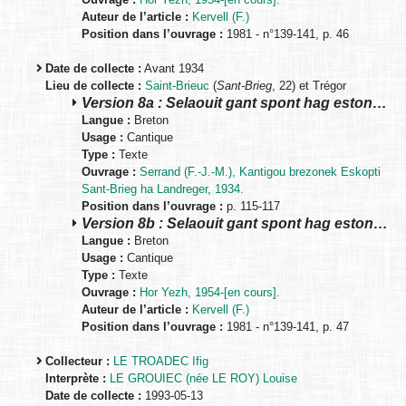
Auteur de l’article :
Kervell (F.)
Position dans l’ouvrage :
1981 - n°139-141, p. 46
Date de collecte :
Avant 1934
Lieu de collecte :
Saint-Brieuc
(
Sant-Brieg
, 22) et Trégor
Version 8a : Selaouit gant spont hag eston…
Langue :
Breton
Usage :
Cantique
Type :
Texte
Ouvrage :
Serrand (F.-J.-M.), Kantigou brezonek Eskopti
Sant-Brieg ha Landreger, 1934.
Position dans l’ouvrage :
p. 115-117
Version 8b : Selaouit gant spont hag eston…
Langue :
Breton
Usage :
Cantique
Type :
Texte
Ouvrage :
Hor Yezh, 1954-[en cours].
Auteur de l’article :
Kervell (F.)
Position dans l’ouvrage :
1981 - n°139-141, p. 47
Collecteur :
LE TROADEC Ifig
Interprète :
LE GROUIEC (née LE ROY) Louise
Date de collecte :
1993-05-13