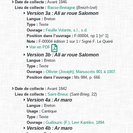
Date de collecte :
Avant 1946
Lieu de collecte :
Basse-Bretagne
(
Breizh-Izel
)
Version 3a : Ali ar roue Salomon
Langue :
Breton
Type :
Texte
Ouvrage :
Feuille Volante, s.l., s.d.
Position dans l’ouvrage :
F-00004, np 1 [n° 1]
Note :
F-00004 édition 1 sur 1 / Signé F. Le Quéré
Voir en PDF
Version 3b : Ali ar roue Salomon
Langue :
Breton
Type :
Texte
Ouvrage :
Ollivier (Joseph), Manuscrits 901 à 1007.
Position dans l’ouvrage :
Ms 984, p. 666
Date de collecte :
Avant 1842
Lieu de collecte :
Saint-Brieuc
(
Sant-Brieg
, 22)
Version 4a : Ar maro
Langue :
Breton
Usage :
Cantique
Type :
Texte
Ouvrage :
Guillouzic (F.), Levr Kantiko, 1894.
Version 4b : Ar maro