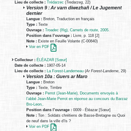
Lieu de collecte :
Trédarzec
(
Tredarzeg
, 22)
Version 9 : Ar varn diwezhañ / Le Jugement
dernier
Langue :
Breton, Traduction en français
Type :
Texte
Ouvrage :
Troadec (Ifig), Carnets de route, 2005.
Position dans l’ouvrage :
Livre, p. 118 [2]
Note :
Existe en Feuille Volante (C-00840)
Voir en PDF
Collecteur :
ÉLÉAZAR [Sœur]
Date de collecte :
1907-05-14
Lieu de collecte :
La Forest-Landerneau
(
Ar Forest-Landerne
, 29)
Version 10a : Guers ar Maro
Langue :
Breton
Type :
Texte, Timbre
Ouvrage :
Perrot (Jean-Marie), Documents envoyés à
l’abbé Jean-Marie Perrot en réponse au concours du Barzaz
Bro-Leon,.
Position dans l’ouvrage :
0009 - Éléazar [Sœur]
Note :
Ton : Soldats chrétiens de Basse-Bretagne ou Quoi
de neuf dans la ville d’Is ?
Voir en PDF