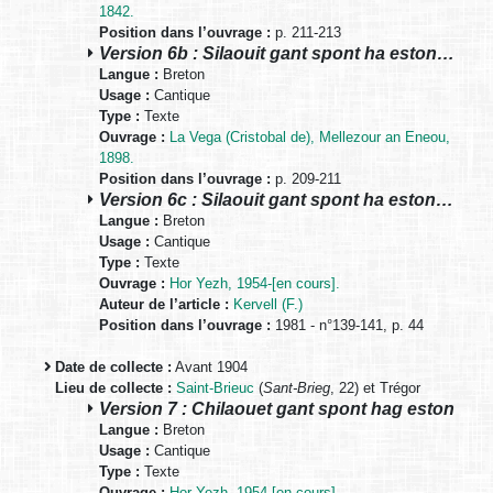
1842.
Position dans l’ouvrage :
p. 211-213
Version 6b : Silaouit gant spont ha eston…
Langue :
Breton
Usage :
Cantique
Type :
Texte
Ouvrage :
La Vega (Cristobal de), Mellezour an Eneou,
1898.
Position dans l’ouvrage :
p. 209-211
Version 6c : Silaouit gant spont ha eston…
Langue :
Breton
Usage :
Cantique
Type :
Texte
Ouvrage :
Hor Yezh, 1954-[en cours].
Auteur de l’article :
Kervell (F.)
Position dans l’ouvrage :
1981 - n°139-141, p. 44
Date de collecte :
Avant 1904
Lieu de collecte :
Saint-Brieuc
(
Sant-Brieg
, 22) et Trégor
Version 7 : Chilaouet gant spont hag eston
Langue :
Breton
Usage :
Cantique
Type :
Texte
Ouvrage :
Hor Yezh, 1954-[en cours].