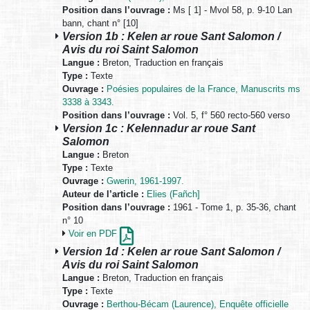
Position dans l’ouvrage :
Ms [ 1] - Mvol 58, p. 9-10 Lan
bann, chant n° [10]
Version 1b : Kelen ar roue Sant Salomon /
Avis du roi Saint Salomon
Langue :
Breton, Traduction en français
Type :
Texte
Ouvrage :
Poésies populaires de la France, Manuscrits ms
3338 à 3343.
Position dans l’ouvrage :
Vol. 5, f° 560 recto-560 verso
Version 1c : Kelennadur ar roue Sant
Salomon
Langue :
Breton
Type :
Texte
Ouvrage :
Gwerin, 1961-1997.
Auteur de l’article :
Elies (Fañch]
Position dans l’ouvrage :
1961 - Tome 1, p. 35-36, chant
n° 10
Voir en PDF
Version 1d : Kelen ar roue Sant Salomon /
Avis du roi Saint Salomon
Langue :
Breton, Traduction en français
Type :
Texte
Ouvrage :
Berthou-Bécam (Laurence), Enquête officielle