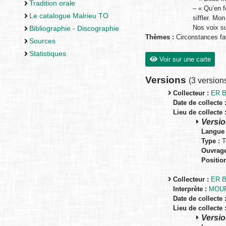
Tradition orale
– « Qu’en f
Le catalogue Malrieu TO
siffler. Mo
Nos voix su
Bibliographie - Discographie
Thèmes :
Circonstances fa
Sources
Statistiques
Voir sur une carte
Versions
(
3 version
Collecteur :
ER B
Date de collecte 
Lieu de collecte 
Versio
Langue 
Type :
T
Ouvrage
Positio
Collecteur :
ER B
Interprète :
MOUR
Date de collecte 
Lieu de collecte 
Versio