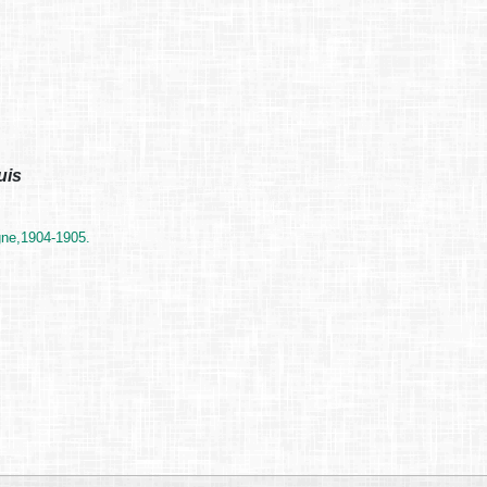
uis
gne,1904-1905.