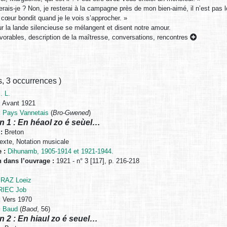
erais-je ? Non, je resterai à la campagne près de mon bien-aimé, il n’est pas 
n cœur bondit quand je le vois s’approcher. »
r la lande silencieuse se mélangent et disent notre amour.
vorables, description de la maîtresse, conversations, rencontres
s
,
3 occurrences
)
. L.
:
Avant 1921
:
Pays Vannetais
(
Bro-Gwened
)
n 1 : En héaol zo é seùel…
:
Breton
exte, Notation musicale
 :
Dihunamb, 1905-1914 et 1921-1944.
n dans l’ouvrage :
1921 - n° 3 [117], p. 216-218
RAZ Loeiz
IEC Job
:
Vers 1970
:
Baud
(
Baod
, 56)
n 2 : En hiaul zo é seuel…