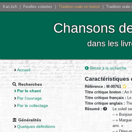
Kan.bzh
|
Feuilles volantes
|
Tradition orale en breton
|
Tradition orale
Chansons de 
dans les liv
Retour à la recherche
Accueil
Caractéristiques
Recherches
Référence : M-00761
Par le chant
Titre critique breton :
An h
Titre critique français :
Le 
Par l’ouvrage
Titre critique anglais :
The
Par le collectage
Résumé :
Le soleil s
– « Bonjour
Généralités
– « Marguer
ami. »
Quelques définitions
– « Dites-m