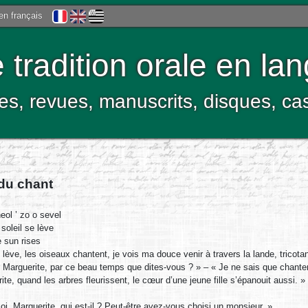
 en français
tradition orale en la
res, revues, manuscrits, disques, c
 du chant
eol ’ zo o sevel
soleil se lève
 sun rises
e lève, les oiseaux chantent, je vois ma douce venir à travers la lande, trico
 Marguerite, par ce beau temps que dites-vous ? » – « Je ne sais que chanter e
ite, quand les arbres fleurissent, le cœur d’une jeune fille s’épanouit aussi
oi, Marguerite, qui est-il ? Peut-être avez-vous choisi un monsieur. »