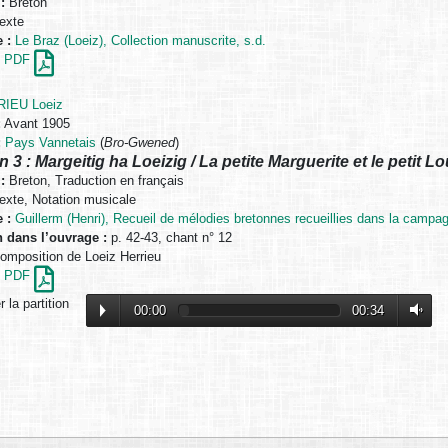
:
Breton
exte
 :
Le Braz (Loeiz), Collection manuscrite, s.d.
en PDF
IEU Loeiz
:
Avant 1905
:
Pays Vannetais
(
Bro-Gwened
)
n 3 : Margeitig ha Loeizig / La petite Marguerite et le petit Lo
:
Breton, Traduction en français
exte, Notation musicale
 :
Guillerm (Henri), Recueil de mélodies bretonnes recueillies dans la campa
n dans l’ouvrage :
p. 42-43, chant n° 12
mposition de Loeiz Herrieu
en PDF
 la partition
00:00
00:34