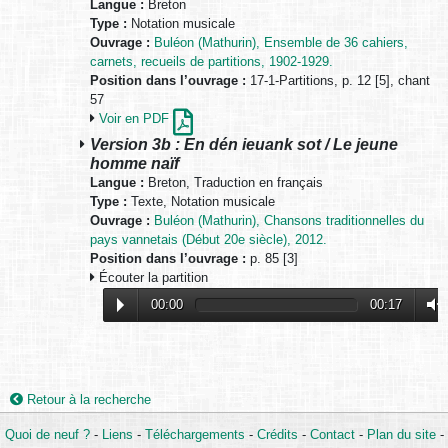
Langue :
Breton
Type :
Notation musicale
Ouvrage :
Buléon (Mathurin), Ensemble de 36 cahiers,
carnets, recueils de partitions, 1902-1929.
Position dans l’ouvrage :
17-1-Partitions, p. 12 [5], chant
57
Voir en PDF
Version 3b : En dén ieuank sot / Le jeune
homme naïf
Langue :
Breton, Traduction en français
Type :
Texte, Notation musicale
Ouvrage :
Buléon (Mathurin), Chansons traditionnelles du
pays vannetais (Début 20e siècle), 2012.
Position dans l’ouvrage :
p. 85 [3]
Écouter la partition
00:00
00:17
Retour à la recherche
Quoi de neuf ?
-
Liens
-
Téléchargements
-
Crédits
-
Contact
-
Plan du site
-