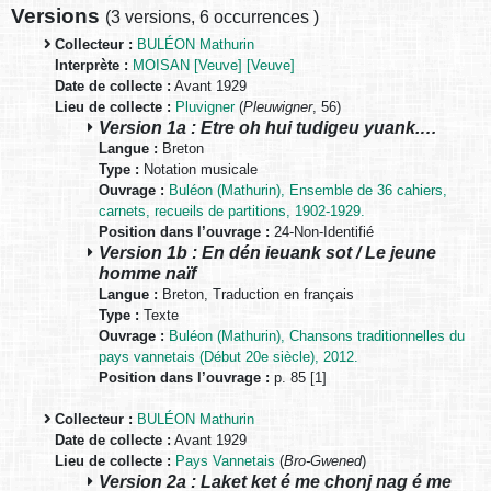
Versions
(
3 versions
,
6 occurrences
)
Collecteur :
BULÉON Mathurin
Interprète :
MOISAN [Veuve] [Veuve]
Date de collecte :
Avant 1929
Lieu de collecte :
Pluvigner
(
Pleuwigner
, 56)
Version 1a : Etre oh hui tudigeu yuank.…
Langue :
Breton
Type :
Notation musicale
Ouvrage :
Buléon (Mathurin), Ensemble de 36 cahiers,
carnets, recueils de partitions, 1902-1929.
Position dans l’ouvrage :
24-Non-Identifié
Version 1b : En dén ieuank sot / Le jeune
homme naïf
Langue :
Breton, Traduction en français
Type :
Texte
Ouvrage :
Buléon (Mathurin), Chansons traditionnelles du
pays vannetais (Début 20e siècle), 2012.
Position dans l’ouvrage :
p. 85 [1]
Collecteur :
BULÉON Mathurin
Date de collecte :
Avant 1929
Lieu de collecte :
Pays Vannetais
(
Bro-Gwened
)
Version 2a : Laket ket é me chonj nag é me