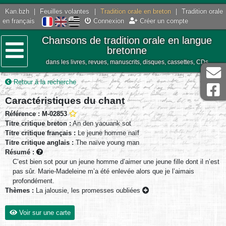
Kan.bzh
|
Feuilles volantes
|
Tradition orale en breton
|
Tradition orale
en français
Connexion
Créer un compte
Chansons de tradition orale en langue
bretonne
dans les livres, revues, manuscrits, disques, cassettes, CDs
Menu
Retour à la recherche
Caractéristiques du chant
Référence : M-02853
Titre critique breton :
An den yaouank sot
Titre critique français :
Le jeune homme naïf
Titre critique anglais :
The naïve young man
Résumé :
C’est bien sot pour un jeune homme d’aimer une jeune fille dont il n’est
pas sûr. Marie-Madeleine m’a été enlevée alors que je l’aimais
profondément.
Thèmes :
La jalousie, les promesses oubliées
Voir sur une carte