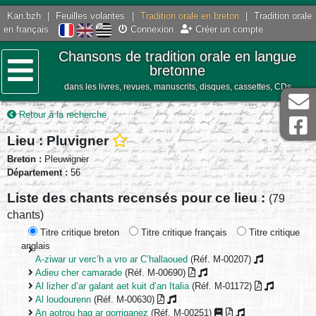
Kan.bzh
|
Feuilles volantes
|
Tradition orale en breton
|
Tradition orale
en français
Connexion
Créer un compte
Chansons de tradition orale en langue
bretonne
dans les livres, revues, manuscrits, disques, cassettes, CDs
Menu
Retour à la recherche
Lieu : Pluvigner
Breton :
Pleuwigner
Département :
56
Liste des chants recensés pour ce lieu :
(79
chants)
Titre critique breton
Titre critique français
Titre critique
anglais
A-ziwar ur verc’h a vro ar C’hallaoued
(Réf. M-00207)
Adieu cher camarade
(Réf. M-00690)
Al lizher d’ar galant aet kuit d’an Italia
(Réf. M-01172)
Al loudourenn
(Réf. M-00630)
An aotrou hag ar gorriganez
(Réf. M-00251)