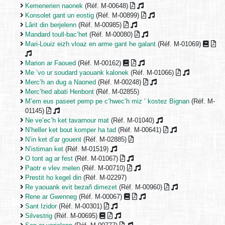
Kemenerien naonek
(Réf. M-00648)
Konsolet gant un eostig
(Réf. M-00899)
Lârit din berjelenn
(Réf. M-00985)
Mandard toull-bac’het
(Réf. M-00080)
Mari-Louiz eizh vloaz en arme gant he galant
(Réf. M-01069)
Marion ar Faoued
(Réf. M-00162)
Me ’vo ur soudard yaouank kalonek
(Réf. M-01066)
Merc’h an dug a Naoned
(Réf. M-00248)
Merc’hed abati Henbont
(Réf. M-02855)
M’em eus paseet pemp pe c’hwec’h miz ’ kostez Bignan
(Réf. M-
01145)
Ne ve’ec’h ket tavarnour mat
(Réf. M-01040)
N’heller ket bout komper ha tad
(Réf. M-00641)
N’in ket d’ar gouent
(Réf. M-02885)
N’istiman ket
(Réf. M-01519)
O tont ag ar fest
(Réf. M-01067)
Paotr e vlev melen
(Réf. M-00710)
Prestit ho kegel din
(Réf. M-02297)
Re yaouank evit bezañ dimezet
(Réf. M-00960)
Rene ar Gwenneg
(Réf. M-00067)
Sant Izidor
(Réf. M-00301)
Silvestrig
(Réf. M-00695)