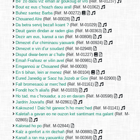
Be’ zo daou viz emañ ar goukoug er vro
(Réf. M-01237)
Bout ez eus c’hoazh daou arall
(Réf. M-01062)
Buhez santez Barba
(Réf. M-00272)
Chouaned Alre
(Réf. M-00028)
Da betra servij bezañ koant ?
(Réf. M-01029)
Deuit ganin dindan ar raden glas
(Réf. M-00363)
Dezir am eus, karout a ran
(Réf. M-00808)
Dimezet d’ur chiminaou yaouank
(Réf. M-00924)
Dimezet e vin d’ur soudard
(Réf. M-02948)
Disput diwar-benn ar c’hafe
(Réf. M-01227)
Emañ Frañsez er vilin avel
(Réf. M-00981)
Emgannoù ar Chouaned
(Réf. M-00030)
En ti bihan, lein ar menez
(Réf. M-00104)
Eured Janedig ar Saoz ha Jozeb ar Gov
(Réf. M-02900)
Fall bromesaoù ar merc’hed
(Réf. M-01161)
Fondit hoc’h aliañs
(Réf. M-01033)
Ho tad, ma c’hrouadur, a zo en davarn
(Réf. M-00598)
Jardrin Jouvañs
(Réf. M-02861)
Kakouzed ! Dalc’hit ganeoc’h ho merc’hed
(Réf. M-01141)
Kaletañ a gavan eo ne ouzon ket santimant ma galant
(Réf. M-
02865)
Kalonad ho po
(Réf. M-02844)
Kalz a gonfort a rin dezhañ
(Réf. M-00880)
Kanañ a ran ma yaouankiz
(Réf. M-00368)