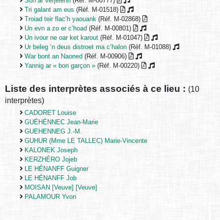
Son ar verjelenn
(Réf. M-00777)
Tri galant am eus
(Réf. M-01518)
Troiad teir flac’h yaouank
(Réf. M-02868)
Un evn a zo er c’hoad
(Réf. M-00801)
Un ivour ne oar ket karout
(Réf. M-01047)
Ur beleg ’n deus distroet ma c’halon
(Réf. M-01088)
War bont an Naoned
(Réf. M-00906)
Yannig ar « bon garçon »
(Réf. M-00220)
Liste des interprètes associés à ce lieu :
(10
interprètes)
CADORET Louise
GUÉHÉNNEC Jean-Marie
GUEHENNEG J.-M.
GUHUR (Mme LE TALLEC) Marie-Vincente
KALONEK Joseph
KERZHÉRO Jojeb
LE HÉNANFF Guigner
LE HÉNANFF Job
MOISAN [Veuve] [Veuve]
PALAMOUR Yvon