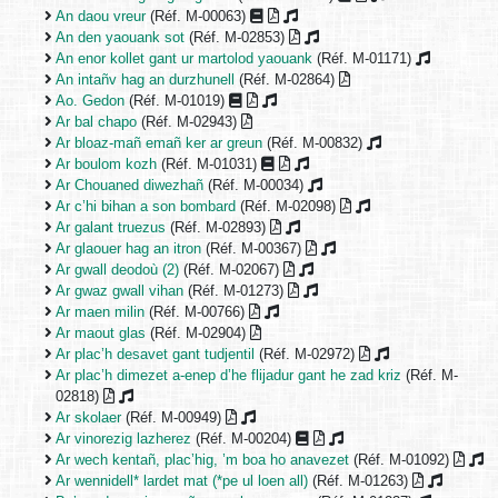
An daou vreur
(Réf. M-00063)
An den yaouank sot
(Réf. M-02853)
An enor kollet gant ur martolod yaouank
(Réf. M-01171)
An intañv hag an durzhunell
(Réf. M-02864)
Ao. Gedon
(Réf. M-01019)
Ar bal chapo
(Réf. M-02943)
Ar bloaz-mañ emañ ker ar greun
(Réf. M-00832)
Ar boulom kozh
(Réf. M-01031)
Ar Chouaned diwezhañ
(Réf. M-00034)
Ar c’hi bihan a son bombard
(Réf. M-02098)
Ar galant truezus
(Réf. M-02893)
Ar glaouer hag an itron
(Réf. M-00367)
Ar gwall deodoù (2)
(Réf. M-02067)
Ar gwaz gwall vihan
(Réf. M-01273)
Ar maen milin
(Réf. M-00766)
Ar maout glas
(Réf. M-02904)
Ar plac’h desavet gant tudjentil
(Réf. M-02972)
Ar plac’h dimezet a-enep d’he flijadur gant he zad kriz
(Réf. M-
02818)
Ar skolaer
(Réf. M-00949)
Ar vinorezig lazherez
(Réf. M-00204)
Ar wech kentañ, plac’hig, ’m boa ho anavezet
(Réf. M-01092)
Ar wennidell* lardet mat (*pe ul loen all)
(Réf. M-01263)