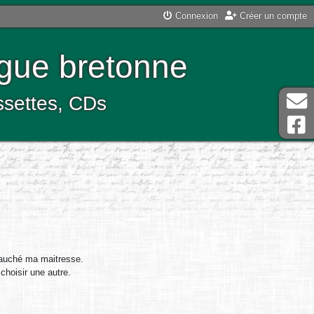
Connexion
Créer un compte
ngue bretonne
assettes, CDs
ébauché ma maitresse.
 choisir une autre.