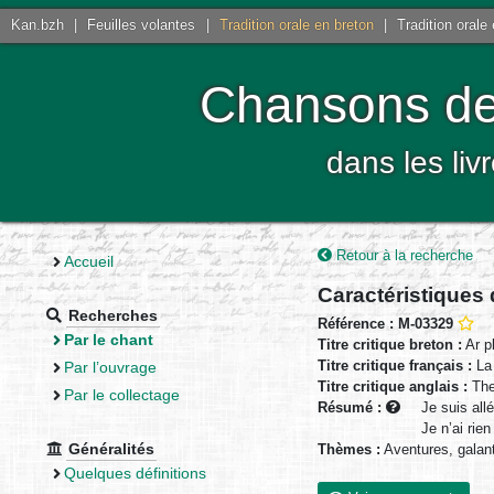
Kan.bzh
|
Feuilles volantes
|
Tradition orale en breton
|
Tradition orale
Chansons de 
dans les liv
Retour à la recherche
Accueil
Caractéristiques
Recherches
Référence : M-03329
Par le chant
Titre critique breton :
Ar p
Titre critique français :
La 
Par l’ouvrage
Titre critique anglais :
The
Par le collectage
Résumé :
Je suis all
Je n’ai rie
Généralités
Thèmes :
Aventures, galan
Quelques définitions