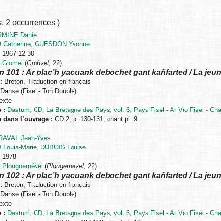
s
,
2 occurrences
)
MINE Daniel
 Catherine
,
GUESDON Yvonne
:
1967-12-30
:
Glomel
(
Groñvel
, 22)
n 101 : Ar plac’h yaouank debochet gant kañfarted / La jeune 
:
Breton, Traduction en français
Danse (Fisel - Ton Double)
exte
 :
Dastum, CD, La Bretagne des Pays, vol. 6, Pays Fisel - Ar Vro Fisel - Cha
n dans l’ouvrage :
CD 2, p. 130-131, chant pl. 9
AVAL Jean-Yves
 Louis-Marie
,
DUBOIS Louise
:
1978
:
Plouguernével
(
Plougernevel
, 22)
n 102 : Ar plac’h yaouank debochet gant kañfarted / La jeune 
:
Breton, Traduction en français
Danse (Fisel - Ton Double)
exte
 :
Dastum, CD, La Bretagne des Pays, vol. 6, Pays Fisel - Ar Vro Fisel - Cha