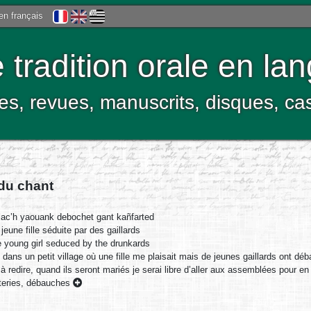
 en français
tradition orale en la
res, revues, manuscrits, disques, c
 du chant
lac’h yaouank debochet gant kañfarted
jeune fille séduite par des gaillards
 young girl seduced by the drunkards
é dans un petit village où une fille me plaisait mais de jeunes gaillards ont d
n à redire, quand ils seront mariés je serai libre d’aller aux assemblées pour en
teries, débauches