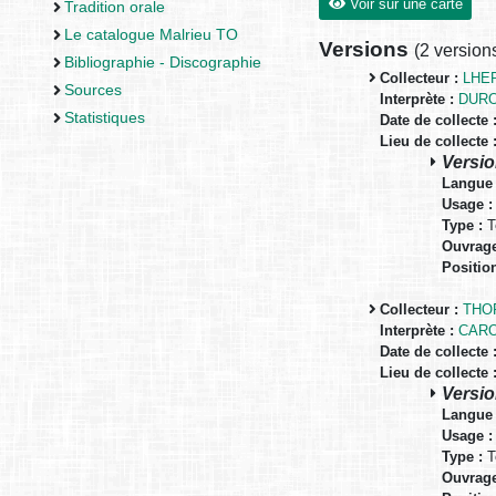
Voir sur une carte
Tradition orale
Le catalogue Malrieu TO
Versions
(
2 version
Bibliographie - Discographie
Collecteur :
LHER
Sources
Interprète :
DURO
Statistiques
Date de collecte 
Lieu de collecte 
Versio
Langue 
Usage :
Type :
T
Ouvrage
Positio
Collecteur :
THOR
Interprète :
CARO
Date de collecte 
Lieu de collecte 
Versio
Langue 
Usage :
Type :
T
Ouvrage