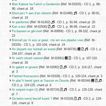
Mari Kabore ha Fañch a Gerderrien
(Réf. M-03325) - CD 1, p. 88-
90, chant pl. 18
Disul pa’c’h aen d’an oferenn
(Réf. M-01488)
- CD 1, p. 90-91,
chant pl. 19
Ar pardonioù
(Réf. M-01452)
- CD 1, p. 91-94, chant pl. 20
Kan a-boz
(Réf. M-02500)
- CD 1, p. 96-99, chant pl. 22
Pa baseen er gêr-mañ
(Réf. M-00858) - CD 1, p. 99-102, chant pl.
23
Bremañ pa ’m eus ur gwaz, me am eus plijadur vras
(Réf. M-
03326) - CD 1, p. 102-104, chant pl. 24
An disparti noz kentañ an eured
(Réf. M-00735)
- CD 1, p.
104-107, chant pl. 25
Ar seizh skiant naturel
(Réf. M-02691)
- CD 1, p. 107-110,
chant pl. 26
Ar galant er gouent
(Réf. M-02082)
- CD 2, p. 114-117, chant
pl. 3
Paotred Kerzaouloù
(Réf. M-03328) - CD 2, p. 120-124, chant pl. 5
Ar plac’h laeret gant ar Saozon en Dourdu
(Réf. M-00244)
-
CD 2, p. 124-125, chant pl. 6
Ar serjant-major (1)
(Réf. M-00724)
- CD 2, p. 125-128, chant
pl. 7
Da betra servij bezañ koant ?
(Réf. M-01029)
- CD 2, p. 129-
130, chant pl. 8