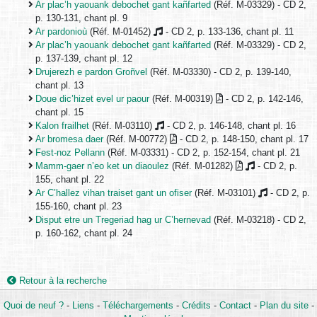
Ar plac’h yaouank debochet gant kañfarted
(Réf. M-03329) - CD 2,
p. 130-131, chant pl. 9
Ar pardonioù
(Réf. M-01452)
- CD 2, p. 133-136, chant pl. 11
Ar plac’h yaouank debochet gant kañfarted
(Réf. M-03329) - CD 2,
p. 137-139, chant pl. 12
Drujerezh e pardon Groñvel
(Réf. M-03330) - CD 2, p. 139-140,
chant pl. 13
Doue dic’hizet evel ur paour
(Réf. M-00319)
- CD 2, p. 142-146,
chant pl. 15
Kalon frailhet
(Réf. M-03110)
- CD 2, p. 146-148, chant pl. 16
Ar bromesa daer
(Réf. M-00772)
- CD 2, p. 148-150, chant pl. 17
Fest-noz Pellann
(Réf. M-03331) - CD 2, p. 152-154, chant pl. 21
Mamm-gaer n’eo ket un diaoulez
(Réf. M-01282)
- CD 2, p.
155, chant pl. 22
Ar C’hallez vihan traiset gant un ofiser
(Réf. M-03101)
- CD 2, p.
155-160, chant pl. 23
Disput etre un Tregeriad hag ur C’hernevad
(Réf. M-03218) - CD 2,
p. 160-162, chant pl. 24
Retour à la recherche
Quoi de neuf ?
-
Liens
-
Téléchargements
-
Crédits
-
Contact
-
Plan du site
-