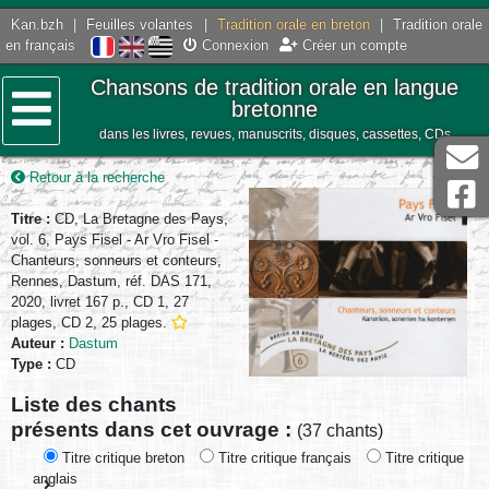
Kan.bzh
|
Feuilles volantes
|
Tradition orale en breton
|
Tradition orale
en français
Connexion
Créer un compte
Chansons de tradition orale en langue
bretonne
dans les livres, revues, manuscrits, disques, cassettes, CDs
Menu
Retour à la recherche
Titre :
CD, La Bretagne des Pays,
vol. 6, Pays Fisel - Ar Vro Fisel -
Chanteurs, sonneurs et conteurs,
Rennes, Dastum, réf. DAS 171,
2020, livret 167 p., CD 1, 27
plages, CD 2, 25 plages.
Auteur :
Dastum
Type :
CD
Liste des chants
présents dans cet ouvrage :
(37 chants)
Titre critique breton
Titre critique français
Titre critique
anglais