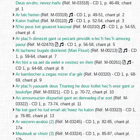
Deus en-dro, nevez-hañv
(Réf. M-03318) - CD 1, p. 46-49, chant
pl. 1
Ar falc’herien
(Réf. M-03319)
- CD 1, p. 49-51, chant pl. 2
Kalon frailhet
(Réf. M-03110)
- CD 1, p. 52-54, chant pl. 3
N’ho peus ket gouezet kaozeal
(Réf. M-01010)
- CD 1, p. 54-55,
chant pl. 4
Ar plac’h dimezet gant ur peizant pinvidik e-lec’h hec’h amezeg
paour
(Réf. M-02470)
- CD 1, p. 56-58, chant pl. 5
Al lazherez bugale diskleriet (Mari Flouri)
(Réf. M-00213)
- CD
1, p. 59-64, chant pl. 7
An hini a oa aet da welet e vestrez en ifern
(Réf. M-00261)
-
CD 1, p. 64-68, chant pl. 8
Ar bambocher a zegas mizer d’ar gêr
(Réf. M-03320) - CD 1, p. 68-
69, chant pl. 9
Ar plac’h yaouank deus Trianteg he deus kollet hec’h enor gant ur
bouloñjer
(Réf. M-03321) - CD 1, p. 70-72, chant pl. 10
An amourouzien dispartiet gant an dennadeg d’ar sort
(Réf. M-
03322) - CD 1, p. 73-74, chant pl. 11
Ne ket gant ho tud emañ alc’hwez ho kalon
(Réf. M-03323) - CD 1,
p. 76-80, chant pl. 13
Ar wezenn-avaloù (2)
(Réf. M-03245) - CD 1, p. 82-85, chant pl.
17a
Meuleudi ar chistr (3)
(Réf. M-03324) - CD 1, p. 85-87, chant pl.
17b