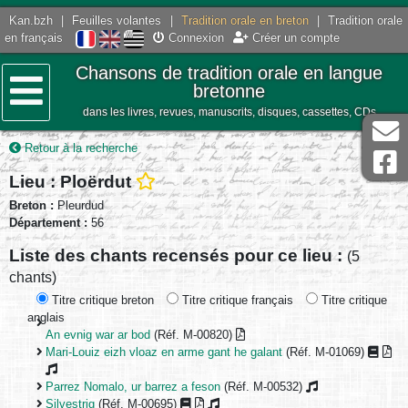
Kan.bzh
|
Feuilles volantes
|
Tradition orale en breton
|
Tradition orale
en français
Connexion
Créer un compte
Chansons de tradition orale en langue
bretonne
dans les livres, revues, manuscrits, disques, cassettes, CDs
Menu
Retour à la recherche
Lieu : Ploërdut
Breton :
Pleurdud
Département :
56
Liste des chants recensés pour ce lieu :
(5
chants)
Titre critique breton
Titre critique français
Titre critique
anglais
An evnig war ar bod
(Réf. M-00820)
Mari-Louiz eizh vloaz en arme gant he galant
(Réf. M-01069)
Parrez Nomalo, ur barrez a feson
(Réf. M-00532)
Silvestrig
(Réf. M-00695)