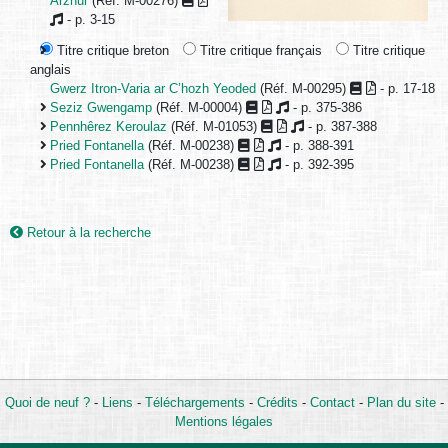
Arzhur
(Réf. M-00276)
- p. 3-15
Titre critique breton
Titre critique français
Titre critique
anglais
Gwerz Itron-Varia ar C’hozh Yeoded
(Réf. M-00295)
- p. 17-18
Seziz Gwengamp
(Réf. M-00004)
- p. 375-386
Pennhêrez Keroulaz
(Réf. M-01053)
- p. 387-388
Pried Fontanella
(Réf. M-00238)
- p. 388-391
Pried Fontanella
(Réf. M-00238)
- p. 392-395
Retour à la recherche
Quoi de neuf ?
-
Liens
-
Téléchargements
-
Crédits
-
Contact
-
Plan du site
-
Mentions légales