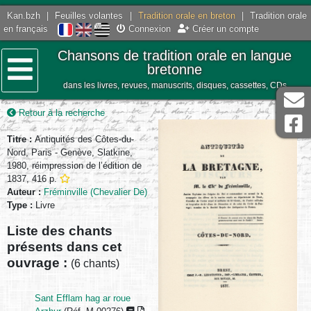
Kan.bzh
|
Feuilles volantes
|
Tradition orale en breton
|
Tradition orale
en français
Connexion
Créer un compte
Chansons de tradition orale en langue
bretonne
dans les livres, revues, manuscrits, disques, cassettes, CDs
Menu
Retour à la recherche
Titre :
Antiquités des Côtes-du-
Nord, Paris - Genève, Slatkine,
1980, réimpression de l’édition de
1837, 416 p.
Auteur :
Fréminville (Chevalier De)
Type :
Livre
Liste des chants
présents dans cet
ouvrage :
(6 chants)
Sant Efflam hag ar roue