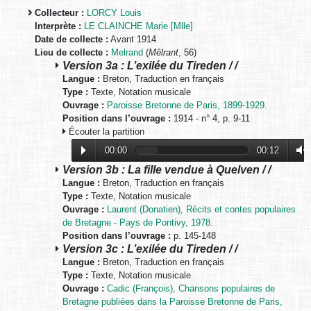
Collecteur :
LORCY Louis
Interprète :
LE CLAINCHE Marie [Mlle]
Date de collecte :
Avant 1914
Lieu de collecte :
Melrand
(
Mêlrant
, 56)
Version 3a : L’exilée du Tireden / /
Langue :
Breton, Traduction en français
Type :
Texte, Notation musicale
Ouvrage :
Paroisse Bretonne de Paris, 1899-1929.
Position dans l’ouvrage :
1914 - n° 4, p. 9-11
Écouter la partition
00:00
00:12
Version 3b : La fille vendue à Quelven / /
Langue :
Breton, Traduction en français
Type :
Texte, Notation musicale
Ouvrage :
Laurent (Donatien), Récits et contes populaires
de Bretagne - Pays de Pontivy, 1978.
Position dans l’ouvrage :
p. 145-148
Version 3c : L’exilée du Tireden / /
Langue :
Breton, Traduction en français
Type :
Texte, Notation musicale
Ouvrage :
Cadic (François), Chansons populaires de
Bretagne publiées dans la Paroisse Bretonne de Paris,