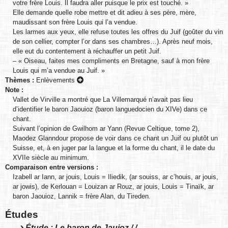
votre frère Louis. Il faudra aller puisque le prix est touché. »
Elle demande quelle robe mettre et dit adieu à ses père, mère,
maudissant son frère Louis qui l’a vendue.
Les larmes aux yeux, elle refuse toutes les offres du Juif (goûter du vin
de son cellier, compter l’or dans ses chambres…). Après neuf mois,
elle eut du contentement à réchauffer un petit Juif.
– « Oiseau, faites mes compliments en Bretagne, sauf à mon frère
Louis qui m’a vendue au Juif. »
Thèmes :
Enlèvements
Note :
Vallet de Virville a montré que La Villemarqué n’avait pas lieu
d’identifier le baron Jaouioz (baron languedocien du XIVe) dans ce
chant.
Suivant l’opinion de Gwilhom ar Yann (Revue Celtique, tome 2),
Maodez Glanndour propose de voir dans ce chant un Juif ou plutôt un
Suisse, et, à en juger par la langue et la forme du chant, il le date du
XVIIe siècle au minimum.
Comparaison entre versions :
Izabell ar Iann, ar jouis, Louis = Iliedik, (ar souiss, ar c’houis, ar jouis,
ar jowis), de Kerlouan = Louizan ar Rouz, ar jouis, Louis = Tinaïk, ar
baron Jaouioz, Lannik = frère Alan, du Tireden.
Études
Étude : Le baron de Jauioz / /