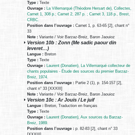
Type :
Texte
Ouvrage :
La Villemarqué (Théodore Hersart de), Collectes,
Carnet 1, 308 p.; Carnet 2, 287 p. ; Carnet 3, 118 p., Brest,
CRBC.
Position dans l’ouvrage :
Carnet 1, p. 63-65 [2], chant n°
33
Note :
Variante / Voir Barzaz-Breiz, Baron Jaouioz
Version 10b : Zonn (Me sadic paour din
leveret…)
Langue :
Breton
Type :
Texte
Ouvrage :
Laurent (Donatien), La Villemarqué collecteur de
chants populaires - Étude des sources du premier Barzaz-
Breiz, 1974.
Position dans l’ouvrage :
Partie 2 (1), p. 154-157 [2],
chant n° 33 [XXXIII]
Note :
Variante / Voir Barzaz-Breiz, Baron Jaouioz
Version 10c : Ar Jouis / Le juif
Langue :
Breton, Traduction en français
Type :
Texte
Ouvrage :
Laurent (Donatien), Aux sources du Barzaz-
Breiz, 1989.
Position dans l’ouvrage :
p. 82-83 [2], chant n° 33
[XXXIII]