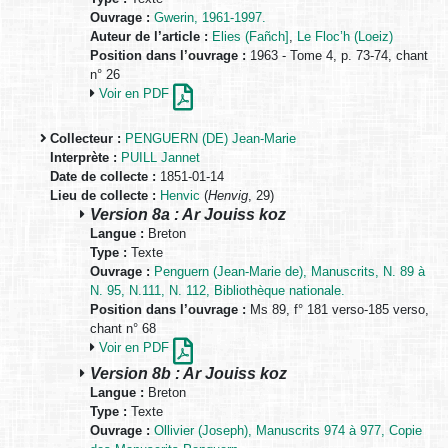
Ouvrage :
Gwerin, 1961-1997.
Auteur de l’article :
Elies (Fañch]
,
Le Floc’h (Loeiz)
Position dans l’ouvrage :
1963 - Tome 4, p. 73-74, chant
n° 26
Voir en PDF
Collecteur :
PENGUERN (DE) Jean-Marie
Interprète :
PUILL Jannet
Date de collecte :
1851-01-14
Lieu de collecte :
Henvic
(
Henvig
, 29)
Version 8a : Ar Jouiss koz
Langue :
Breton
Type :
Texte
Ouvrage :
Penguern (Jean-Marie de), Manuscrits, N. 89 à
N. 95, N.111, N. 112, Bibliothèque nationale.
Position dans l’ouvrage :
Ms 89, f° 181 verso-185 verso,
chant n° 68
Voir en PDF
Version 8b : Ar Jouiss koz
Langue :
Breton
Type :
Texte
Ouvrage :
Ollivier (Joseph), Manuscrits 974 à 977, Copie