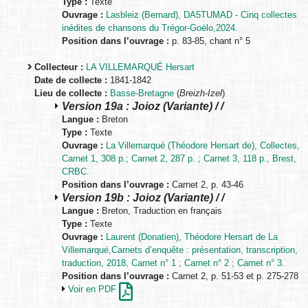
Type :
Texte
Ouvrage :
Lasbleiz (Bernard), DA5TUMAD - Cinq collectes
inédites de chansons du Trégor-Goëlo,2024.
Position dans l’ouvrage :
p. 83-85, chant n° 5
Collecteur :
LA VILLEMARQUÉ Hersart
Date de collecte :
1841-1842
Lieu de collecte :
Basse-Bretagne
(
Breizh-Izel
)
Version 19a : Joioz (Variante) / /
Langue :
Breton
Type :
Texte
Ouvrage :
La Villemarqué (Théodore Hersart de), Collectes,
Carnet 1, 308 p.; Carnet 2, 287 p. ; Carnet 3, 118 p., Brest,
CRBC.
Position dans l’ouvrage :
Carnet 2, p. 43-46
Version 19b : Joioz (Variante) / /
Langue :
Breton, Traduction en français
Type :
Texte
Ouvrage :
Laurent (Donatien), Théodore Hersart de La
Villemarqué,Carnets d’enquête : présentation, transcription,
traduction, 2018, Carnet n° 1 ; Carnet n° 2 ; Carnet n° 3.
Position dans l’ouvrage :
Carnet 2, p. 51-53 et p. 275-278
Voir en PDF