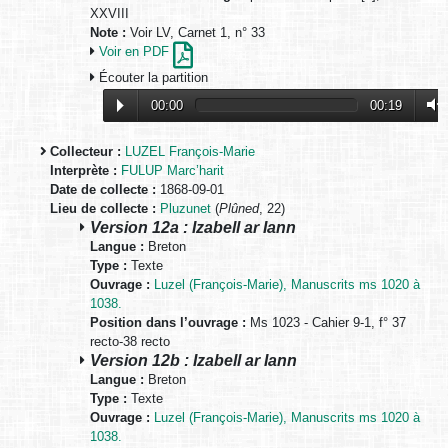
XXVIII
Note :
Voir LV, Carnet 1, n° 33
Voir en PDF
Écouter la partition
00:00
00:19
Collecteur :
LUZEL François-Marie
Interprète :
FULUP Marc’harit
Date de collecte :
1868-09-01
Lieu de collecte :
Pluzunet
(
Plûned
, 22)
Version 12a : Izabell ar Iann
Langue :
Breton
Type :
Texte
Ouvrage :
Luzel (François-Marie), Manuscrits ms 1020 à
1038.
Position dans l’ouvrage :
Ms 1023 - Cahier 9-1, f° 37
recto-38 recto
Version 12b : Izabell ar Iann
Langue :
Breton
Type :
Texte
Ouvrage :
Luzel (François-Marie), Manuscrits ms 1020 à
1038.