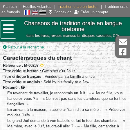
Kan.bzh
|
Feuilles volantes
|
Tradition orale en breton
|
Tradition orale
en français
Connexion
Créer un compte
Chansons de tradition orale en langue
bretonne
dans les livres, revues, manuscrits, disques, cassettes, CDs
Menu
Retour à la recherche
Caractéristiques du chant
Référence : M-00237
Titre critique breton :
Gwerzhet d’ur Jouiz
Titre critique français :
Vendue par sa famille à un Juif
Titre critique anglais :
Sold by his family to a Jew
Résumé :
En revenant de travailler, je rencontrais un Juif : – « Jeune fille, vous
fiancerez-vous ? » – « Ce n’est pas dans les carrefours que se font les
fiançailles. »
En arrivant à la maison, Isabelle ar Yann dit à sa mère : – « Préservez-
moi des Juifs. »
Le grand Juif demande à voir Isabelle et fait le tour des chambres. – «
Ma mère, avec le Juif, faudra-t-il aller ? » – « Ma fille, demandez à