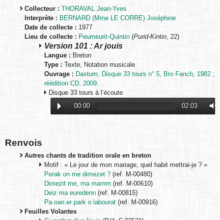
Collecteur :
THORAVAL Jean-Yves
Interprète :
BERNARD (Mme LE CORRE) Joséphine
Date de collecte :
1977
Lieu de collecte :
Peumeurit-Quintin
(
Purid-Kintin
, 22)
Version 101 : Ar jouis
Langue :
Breton
Type :
Texte, Notation musicale
Ouvrage :
Dastum, Disque 33 tours n° 5, Bro Fanch, 1982 ;
réédition CD, 2009.
Disque 33 tours à l’écoute
00:00
02:03
Renvois
Autres chants de tradition orale en breton
Motif : « Le jour de mon mariage, quel habit mettrai-je ? »
Perak on me dimezet ?
(ref. M-00480)
Dimezit me, ma mamm
(ref. M-00610)
Deiz ma euredenn
(ref. M-00815)
Pa oan er park o labourat
(ref. M-00916)
Feuilles Volantes