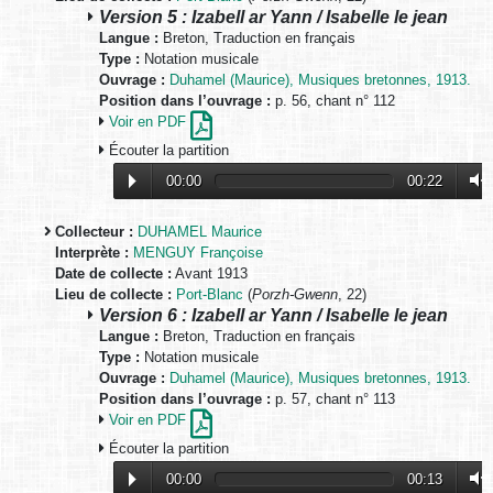
Version 5 : Izabell ar Yann / Isabelle le jean
Langue :
Breton, Traduction en français
Type :
Notation musicale
Ouvrage :
Duhamel (Maurice), Musiques bretonnes, 1913.
Position dans l’ouvrage :
p. 56, chant n° 112
Voir en PDF
Écouter la partition
00:00
00:22
Collecteur :
DUHAMEL Maurice
Interprète :
MENGUY Françoise
Date de collecte :
Avant 1913
Lieu de collecte :
Port-Blanc
(
Porzh-Gwenn
, 22)
Version 6 : Izabell ar Yann / Isabelle le jean
Langue :
Breton, Traduction en français
Type :
Notation musicale
Ouvrage :
Duhamel (Maurice), Musiques bretonnes, 1913.
Position dans l’ouvrage :
p. 57, chant n° 113
Voir en PDF
Écouter la partition
00:00
00:13