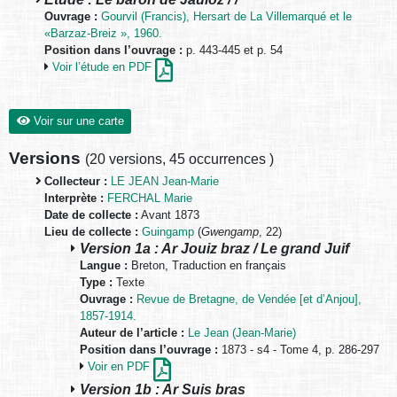
Ouvrage :
Gourvil (Francis), Hersart de La Villemarqué et le
«Barzaz-Breiz », 1960.
Position dans l’ouvrage :
p. 443-445 et p. 54
Voir l’étude en PDF
Voir sur une carte
Versions
(
20 versions
,
45 occurrences
)
Collecteur :
LE JEAN Jean-Marie
Interprète :
FERCHAL Marie
Date de collecte :
Avant 1873
Lieu de collecte :
Guingamp
(
Gwengamp
, 22)
Version 1a : Ar Jouiz braz / Le grand Juif
Langue :
Breton, Traduction en français
Type :
Texte
Ouvrage :
Revue de Bretagne, de Vendée [et d’Anjou],
1857-1914.
Auteur de l’article :
Le Jean (Jean-Marie)
Position dans l’ouvrage :
1873 - s4 - Tome 4, p. 286-297
Voir en PDF
Version 1b : Ar Suis bras