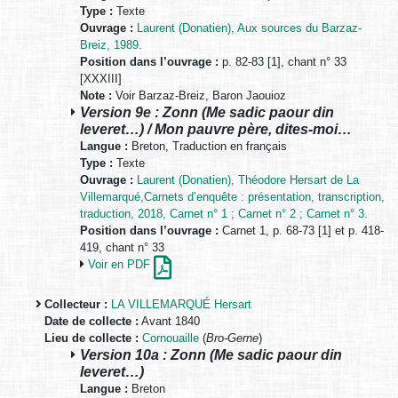
Type :
Texte
Ouvrage :
Laurent (Donatien), Aux sources du Barzaz-
Breiz, 1989.
Position dans l’ouvrage :
p. 82-83 [1], chant n° 33
[XXXIII]
Note :
Voir Barzaz-Breiz, Baron Jaouioz
Version 9e : Zonn (Me sadic paour din
leveret…) / Mon pauvre père, dites-moi…
Langue :
Breton, Traduction en français
Type :
Texte
Ouvrage :
Laurent (Donatien), Théodore Hersart de La
Villemarqué,Carnets d’enquête : présentation, transcription,
traduction, 2018, Carnet n° 1 ; Carnet n° 2 ; Carnet n° 3.
Position dans l’ouvrage :
Carnet 1, p. 68-73 [1] et p. 418-
419, chant n° 33
Voir en PDF
Collecteur :
LA VILLEMARQUÉ Hersart
Date de collecte :
Avant 1840
Lieu de collecte :
Cornouaille
(
Bro-Gerne
)
Version 10a : Zonn (Me sadic paour din
leveret…)
Langue :
Breton