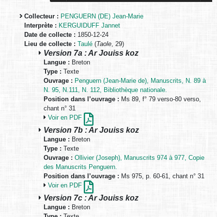
Collecteur :
PENGUERN (DE) Jean-Marie
Interprète :
KERGUIDUFF Jannet
Date de collecte :
1850-12-24
Lieu de collecte :
Taulé
(
Taole
, 29)
Version 7a : Ar Jouiss koz
Langue :
Breton
Type :
Texte
Ouvrage :
Penguern (Jean-Marie de), Manuscrits, N. 89 à
N. 95, N.111, N. 112, Bibliothèque nationale.
Position dans l’ouvrage :
Ms 89, f° 79 verso-80 verso,
chant n° 31
Voir en PDF
Version 7b : Ar Jouiss koz
Langue :
Breton
Type :
Texte
Ouvrage :
Ollivier (Joseph), Manuscrits 974 à 977, Copie
des Manuscrits Penguern.
Position dans l’ouvrage :
Ms 975, p. 60-61, chant n° 31
Voir en PDF
Version 7c : Ar Jouiss koz
Langue :
Breton
Type :
Texte