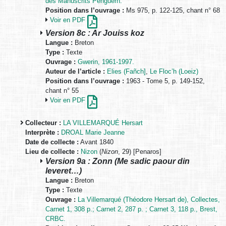
des Manuscrits Penguern.
Position dans l’ouvrage :
Ms 975, p. 122-125, chant n° 68
Voir en PDF
Version 8c : Ar Jouiss koz
Langue :
Breton
Type :
Texte
Ouvrage :
Gwerin, 1961-1997.
Auteur de l’article :
Elies (Fañch]
,
Le Floc’h (Loeiz)
Position dans l’ouvrage :
1963 - Tome 5, p. 149-152,
chant n° 55
Voir en PDF
Collecteur :
LA VILLEMARQUÉ Hersart
Interprète :
DROAL Marie Jeanne
Date de collecte :
Avant 1840
Lieu de collecte :
Nizon
(
Nizon
, 29) [Penaros]
Version 9a : Zonn (Me sadic paour din
leveret…)
Langue :
Breton
Type :
Texte
Ouvrage :
La Villemarqué (Théodore Hersart de), Collectes,
Carnet 1, 308 p.; Carnet 2, 287 p. ; Carnet 3, 118 p., Brest,
CRBC.