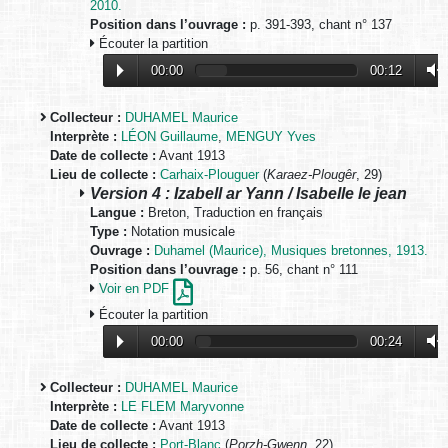
2010.
Position dans l’ouvrage :
p. 391-393, chant n° 137
Écouter la partition
00:00
00:12
Collecteur :
DUHAMEL Maurice
Interprète :
LÉON Guillaume
,
MENGUY Yves
Date de collecte :
Avant 1913
Lieu de collecte :
Carhaix-Plouguer
(
Karaez-Plougêr
, 29)
Version 4 : Izabell ar Yann / Isabelle le jean
Langue :
Breton, Traduction en français
Type :
Notation musicale
Ouvrage :
Duhamel (Maurice), Musiques bretonnes, 1913.
Position dans l’ouvrage :
p. 56, chant n° 111
Voir en PDF
Écouter la partition
00:00
00:24
Collecteur :
DUHAMEL Maurice
Interprète :
LE FLEM Maryvonne
Date de collecte :
Avant 1913
Lieu de collecte :
Port-Blanc
(
Porzh-Gwenn
, 22)