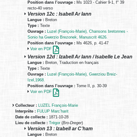
Position dans l’ouvrage :
Ms 1023 - Cahier 9-1, f° 39
recto-40 verso
Version 12c : Isabell Ar Iann
Langue :
Breton
Type :
Texte
Ouvrage :
Luzel (François-Marie), Chansons bretonnes -
Sonio ha Gwerzio Brezonek, Manuscrit 4626.
Position dans l’ouvrage :
Ms 4626, p. 41-47
Voir en PDF
Version 12d : Izabell Ar Iann / Isabelle Le Jean
Langue :
Breton, Traduction en français
Type :
Texte
Ouvrage :
Luzel (François-Marie), Gwerziou Breiz-
Izel,1968.
Position dans l’ouvrage :
Tome II, p. 30-39
Voir en PDF
Collecteur :
LUZEL François-Marie
Interprète :
FULUP Marc’harit
Date de collecte :
1871-10-28
Lieu de collecte :
Trégor
(
Bro-Dreger
)
Version 13 : Izabell ar C’ham
Langue :
Breton