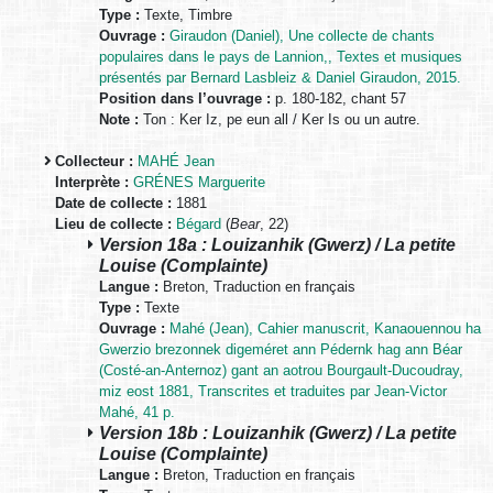
Type :
Texte, Timbre
Ouvrage :
Giraudon (Daniel), Une collecte de chants
populaires dans le pays de Lannion,, Textes et musiques
présentés par Bernard Lasbleiz & Daniel Giraudon, 2015.
Position dans l’ouvrage :
p. 180-182, chant 57
Note :
Ton : Ker Iz, pe eun all / Ker Is ou un autre.
Collecteur :
MAHÉ Jean
Interprète :
GRÉNES Marguerite
Date de collecte :
1881
Lieu de collecte :
Bégard
(
Bear
, 22)
Version 18a : Louizanhik (Gwerz) / La petite
Louise (Complainte)
Langue :
Breton, Traduction en français
Type :
Texte
Ouvrage :
Mahé (Jean), Cahier manuscrit, Kanaouennou ha
Gwerzio brezonnek digeméret ann Pédernk hag ann Béar
(Costé-an-Anternoz) gant an aotrou Bourgault-Ducoudray,
miz eost 1881, Transcrites et traduites par Jean-Victor
Mahé, 41 p.
Version 18b : Louizanhik (Gwerz) / La petite
Louise (Complainte)
Langue :
Breton, Traduction en français