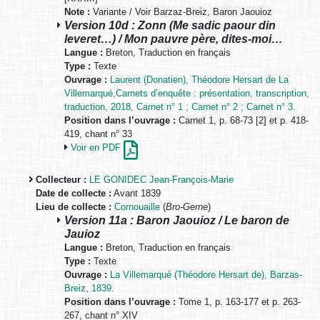
Note :
Variante / Voir Barzaz-Breiz, Baron Jaouioz
Version 10d : Zonn (Me sadic paour din
leveret…) / Mon pauvre père, dites-moi…
Langue :
Breton, Traduction en français
Type :
Texte
Ouvrage :
Laurent (Donatien), Théodore Hersart de La
Villemarqué,Carnets d’enquête : présentation, transcription,
traduction, 2018, Carnet n° 1 ; Carnet n° 2 ; Carnet n° 3.
Position dans l’ouvrage :
Carnet 1, p. 68-73 [2] et p. 418-
419, chant n° 33
Voir en PDF
Collecteur :
LE GONIDEC Jean-François-Marie
Date de collecte :
Avant 1839
Lieu de collecte :
Cornouaille
(
Bro-Gerne
)
Version 11a : Baron Jaouioz / Le baron de
Jauioz
Langue :
Breton, Traduction en français
Type :
Texte
Ouvrage :
La Villemarqué (Théodore Hersart de), Barzas-
Breiz, 1839.
Position dans l’ouvrage :
Tome 1, p. 163-177 et p. 263-
267, chant n° XIV