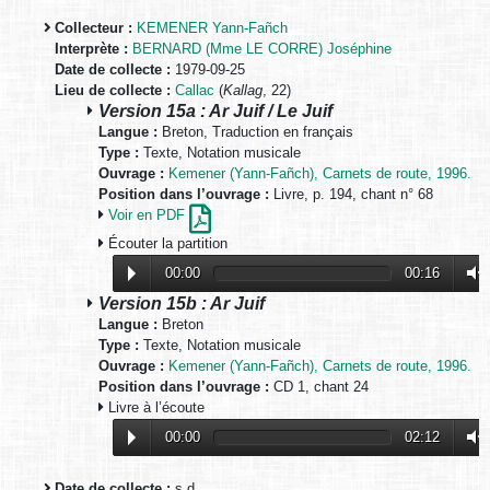
Collecteur :
KEMENER Yann-Fañch
Interprète :
BERNARD (Mme LE CORRE) Joséphine
Date de collecte :
1979-09-25
Lieu de collecte :
Callac
(
Kallag
, 22)
Version 15a : Ar Juif / Le Juif
Langue :
Breton, Traduction en français
Type :
Texte, Notation musicale
Ouvrage :
Kemener (Yann-Fañch), Carnets de route, 1996.
Position dans l’ouvrage :
Livre, p. 194, chant n° 68
Voir en PDF
Écouter la partition
00:00
00:16
Version 15b : Ar Juif
Langue :
Breton
Type :
Texte, Notation musicale
Ouvrage :
Kemener (Yann-Fañch), Carnets de route, 1996.
Position dans l’ouvrage :
CD 1, chant 24
Livre à l’écoute
00:00
02:12
Date de collecte :
s.d