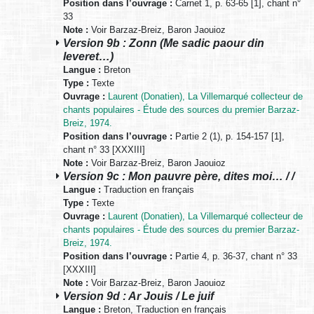
Position dans l’ouvrage :
Carnet 1, p. 63-65 [1], chant n°
33
Note :
Voir Barzaz-Breiz, Baron Jaouioz
Version 9b : Zonn (Me sadic paour din
leveret…)
Langue :
Breton
Type :
Texte
Ouvrage :
Laurent (Donatien), La Villemarqué collecteur de
chants populaires - Étude des sources du premier Barzaz-
Breiz, 1974.
Position dans l’ouvrage :
Partie 2 (1), p. 154-157 [1],
chant n° 33 [XXXIII]
Note :
Voir Barzaz-Breiz, Baron Jaouioz
Version 9c : Mon pauvre père, dites moi… / /
Langue :
Traduction en français
Type :
Texte
Ouvrage :
Laurent (Donatien), La Villemarqué collecteur de
chants populaires - Étude des sources du premier Barzaz-
Breiz, 1974.
Position dans l’ouvrage :
Partie 4, p. 36-37, chant n° 33
[XXXIII]
Note :
Voir Barzaz-Breiz, Baron Jaouioz
Version 9d : Ar Jouis / Le juif
Langue :
Breton, Traduction en français