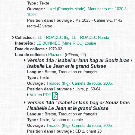
Type :
Texte
Ouvrage :
Luzel (François-Marie), Manuscrits ms 1020 à
1038.
Position dans l’ouvrage :
Ms 1023 - Cahier 9-1, f° 42
recto-42 verso
Collecteur :
LE TROADEC Ifig
,
LE TROADEC Nanda
Interprète :
LE BONNIEC (Mme RIOU) Louise
Date de collecte :
1979-02
Lieu de collecte :
Pluzunet
(
Plûned
, 22)
Version 14a : Isabel ar Iann hag ar Souiz bras /
Isabelle Le Jean et le grand Suisse
Langue :
Breton, Traduction en français
Type :
Texte
Ouvrage :
Troadec (Ifig), Carnets de route, 2005.
Position dans l’ouvrage :
Livre, p. 63-64
Voir en PDF
Version 14b : Isabel ar Iann hag ar Souiz bras
/ Isabelle Le Jean et le grand Suisse
Langue :
Breton, Traduction en français
Type :
Texte, Notation musicale
Ouvrage :
Troadec (Ifig), Carnets de route, 2005.
Position dans l’ouvrage :
CD 1, chant 23