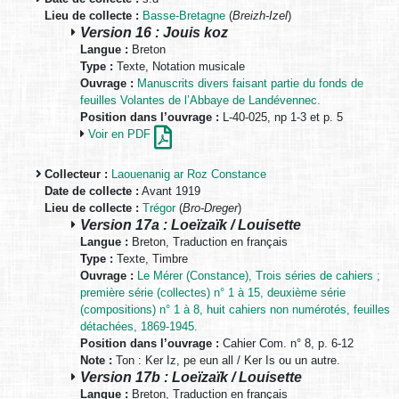
Lieu de collecte :
Basse-Bretagne
(
Breizh-Izel
)
Version 16 : Jouis koz
Langue :
Breton
Type :
Texte, Notation musicale
Ouvrage :
Manuscrits divers faisant partie du fonds de
feuilles Volantes de l’Abbaye de Landévennec.
Position dans l’ouvrage :
L-40-025, np 1-3 et p. 5
Voir en PDF
Collecteur :
Laouenanig ar Roz Constance
Date de collecte :
Avant 1919
Lieu de collecte :
Trégor
(
Bro-Dreger
)
Version 17a : Loeïzaïk / Louisette
Langue :
Breton, Traduction en français
Type :
Texte, Timbre
Ouvrage :
Le Mérer (Constance), Trois séries de cahiers ;
première série (collectes) n° 1 à 15, deuxième série
(compositions) n° 1 à 8, huit cahiers non numérotés, feuilles
détachées, 1869-1945.
Position dans l’ouvrage :
Cahier Com. n° 8, p. 6-12
Note :
Ton : Ker Iz, pe eun all / Ker Is ou un autre.
Version 17b : Loeïzaïk / Louisette
Langue :
Breton, Traduction en français