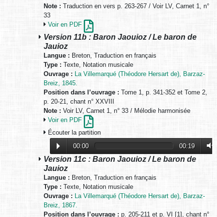
Note :
Traduction en vers p. 263-267 / Voir LV, Carnet 1, n°
33
Voir en PDF
Version 11b : Baron Jaouioz / Le baron de
Jauioz
Langue :
Breton, Traduction en français
Type :
Texte, Notation musicale
Ouvrage :
La Villemarqué (Théodore Hersart de), Barzaz-
Breiz, 1845.
Position dans l’ouvrage :
Tome 1, p. 341-352 et Tome 2,
p. 20-21, chant n° XXVIII
Note :
Voir LV, Carnet 1, n° 33 / Mélodie harmonisée
Voir en PDF
Écouter la partition
00:00
00:19
Version 11c : Baron Jaouioz / Le baron de
Jauioz
Langue :
Breton, Traduction en français
Type :
Texte, Notation musicale
Ouvrage :
La Villemarqué (Théodore Hersart de), Barzaz-
Breiz, 1867.
Position dans l’ouvrage :
p. 205-211 et p. VI [1], chant n°