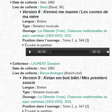
Date de collecte :
Vers 1960
Lieu de collecte :
Baud
(
Baod
, 56)
Version 8 : Kerneù me mamm / Les cornes de
ma mère
Langue :
Breton
Type :
Notation musicale
Ouvrage :
Le Diberder (Yves), Chansons traditionnelles du
pays vannetais (1910-1915), 2011.
Position dans l’ouvrage :
Tome 2, p. 544 [3]
Écouter la partition
00:00
00:31
Collecteur :
LAURENT Donatien
Date de collecte :
Vers 1960
Lieu de collecte :
Basse-Bretagne
(
Breizh-Izel
)
Version 9 : Ketan em boé bilet / Mes premiers
soucis
Langue :
Breton
Type :
Notation musicale
Ouvrage :
Le Diberder (Yves), Chansons traditionnelles du
pays vannetais (1910-1915), 2011.
Position dans l’ouvrage :
Tome 2, p. 547 [2]
Écouter la partition