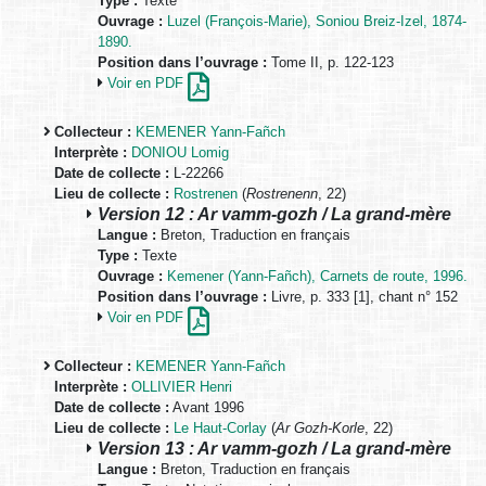
Type :
Texte
Ouvrage :
Luzel (François-Marie), Soniou Breiz-Izel, 1874-
1890.
Position dans l’ouvrage :
Tome II, p. 122-123
Voir en PDF
Collecteur :
KEMENER Yann-Fañch
Interprète :
DONIOU Lomig
Date de collecte :
L-22266
Lieu de collecte :
Rostrenen
(
Rostrenenn
, 22)
Version 12 : Ar vamm-gozh / La grand-mère
Langue :
Breton, Traduction en français
Type :
Texte
Ouvrage :
Kemener (Yann-Fañch), Carnets de route, 1996.
Position dans l’ouvrage :
Livre, p. 333 [1], chant n° 152
Voir en PDF
Collecteur :
KEMENER Yann-Fañch
Interprète :
OLLIVIER Henri
Date de collecte :
Avant 1996
Lieu de collecte :
Le Haut-Corlay
(
Ar Gozh-Korle
, 22)
Version 13 : Ar vamm-gozh / La grand-mère
Langue :
Breton, Traduction en français