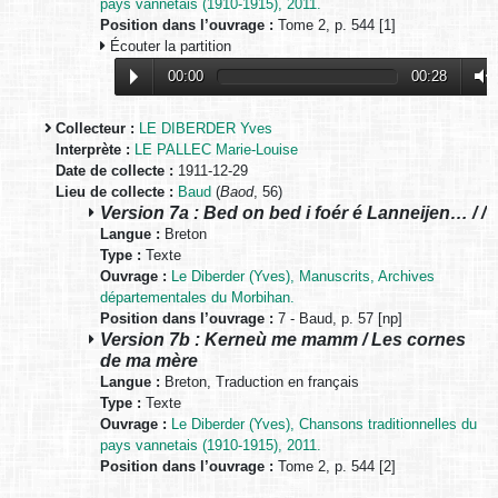
pays vannetais (1910-1915), 2011.
Position dans l’ouvrage :
Tome 2, p. 544 [1]
Écouter la partition
00:00
00:28
Collecteur :
LE DIBERDER Yves
Interprète :
LE PALLEC Marie-Louise
Date de collecte :
1911-12-29
Lieu de collecte :
Baud
(
Baod
, 56)
Version 7a : Bed on bed i foér é Lanneijen… / /
Langue :
Breton
Type :
Texte
Ouvrage :
Le Diberder (Yves), Manuscrits, Archives
départementales du Morbihan.
Position dans l’ouvrage :
7 - Baud, p. 57 [np]
Version 7b : Kerneù me mamm / Les cornes
de ma mère
Langue :
Breton, Traduction en français
Type :
Texte
Ouvrage :
Le Diberder (Yves), Chansons traditionnelles du
pays vannetais (1910-1915), 2011.
Position dans l’ouvrage :
Tome 2, p. 544 [2]