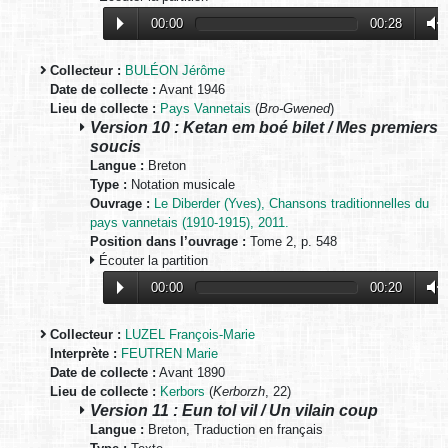
00:00
00:28
Collecteur :
BULÉON Jérôme
Date de collecte :
Avant 1946
Lieu de collecte :
Pays Vannetais
(
Bro-Gwened
)
Version 10 : Ketan em boé bilet / Mes premiers
soucis
Langue :
Breton
Type :
Notation musicale
Ouvrage :
Le Diberder (Yves), Chansons traditionnelles du
pays vannetais (1910-1915), 2011.
Position dans l’ouvrage :
Tome 2, p. 548
Écouter la partition
00:00
00:20
Collecteur :
LUZEL François-Marie
Interprète :
FEUTREN Marie
Date de collecte :
Avant 1890
Lieu de collecte :
Kerbors
(
Kerborzh
, 22)
Version 11 : Eun tol vil / Un vilain coup
Langue :
Breton, Traduction en français