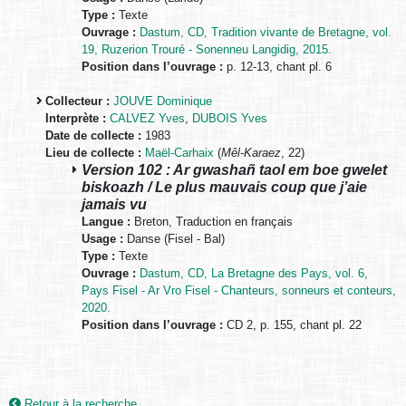
Type :
Texte
Ouvrage :
Dastum, CD, Tradition vivante de Bretagne, vol.
19, Ruzerion Trouré - Sonenneu Langidig, 2015.
Position dans l’ouvrage :
p. 12-13, chant pl. 6
Collecteur :
JOUVE Dominique
Interprète :
CALVEZ Yves
,
DUBOIS Yves
Date de collecte :
1983
Lieu de collecte :
Maël-Carhaix
(
Mêl-Karaez
, 22)
Version 102 : Ar gwashañ taol em boe gwelet
biskoazh / Le plus mauvais coup que j’aie
jamais vu
Langue :
Breton, Traduction en français
Usage :
Danse (Fisel - Bal)
Type :
Texte
Ouvrage :
Dastum, CD, La Bretagne des Pays, vol. 6,
Pays Fisel - Ar Vro Fisel - Chanteurs, sonneurs et conteurs,
2020.
Position dans l’ouvrage :
CD 2, p. 155, chant pl. 22
Retour à la recherche