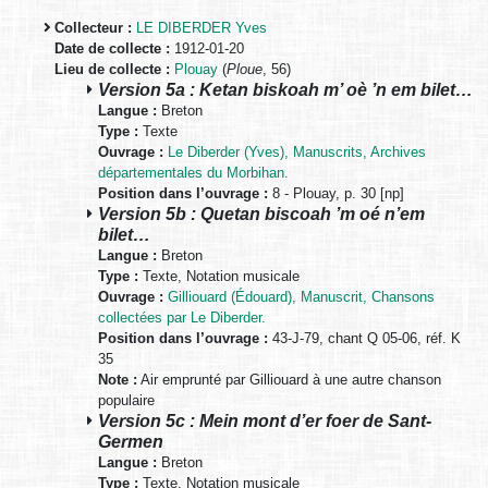
Collecteur :
LE DIBERDER Yves
Date de collecte :
1912-01-20
Lieu de collecte :
Plouay
(
Ploue
, 56)
Version 5a : Ketan biskoah m’ oè ’n em bilet…
Langue :
Breton
Type :
Texte
Ouvrage :
Le Diberder (Yves), Manuscrits, Archives
départementales du Morbihan.
Position dans l’ouvrage :
8 - Plouay, p. 30 [np]
Version 5b : Quetan biscoah ’m oé n’em
bilet…
Langue :
Breton
Type :
Texte, Notation musicale
Ouvrage :
Gilliouard (Édouard), Manuscrit, Chansons
collectées par Le Diberder.
Position dans l’ouvrage :
43-J-79, chant Q 05-06, réf. K
35
Note :
Air emprunté par Gilliouard à une autre chanson
populaire
Version 5c : Mein mont d’er foer de Sant-
Germen
Langue :
Breton
Type :
Texte, Notation musicale