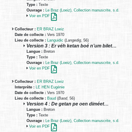
Type :
Texte
Ouvrage :
Le Braz (Loeiz), Collection manuscrite, s.d.
Voir en PDF
Collecteur :
ER BRAZ Loeiz
Date de collecte :
Vers 1970
Lieu de collecte :
Languidic
(
Langedig
, 56)
Version 3 : Er véh ketan boé n’um bilet…
Langue :
Breton
Type :
Texte
Ouvrage :
Le Braz (Loeiz), Collection manuscrite, s.d.
Voir en PDF
Collecteur :
ER BRAZ Loeiz
Interprète :
LE HEN Eugénie
Date de collecte :
Vers 1970
Lieu de collecte :
Baud
(
Baod
, 56)
Version 4 : De getan pe oen diméet…
Langue :
Breton
Type :
Texte
Ouvrage :
Le Braz (Loeiz), Collection manuscrite, s.d.
Voir en PDF