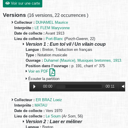
Voir sur une carte
Versions
(
16 versions
,
22 occurrences
)
Collecteur :
DUHAMEL Maurice
Interprète :
LE FLEM Maryvonne
Date de collecte :
Avant 1913
Lieu de collecte :
Port-Blanc
(
Porzh-Gwenn
, 22)
Version 1 : Eun tol vil / Un vilain coup
Langue :
Breton, Traduction en français
Type :
Notation musicale
Ouvrage :
Duhamel (Maurice), Musiques bretonnes, 1913.
Position dans l’ouvrage :
p. 191, chant n° 375
Voir en PDF
Écouter la partition
00:00
00:11
Collecteur :
ER BRAZ Loeiz
Interprète :
MATAU
Date de collecte :
Vers 1970
Lieu de collecte :
Le Sourn
(
Ar Sorn
, 56)
Version 2 : Laer er méliner
Langue :
Breton