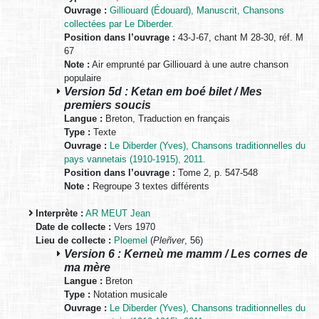
Ouvrage :
Gilliouard (Édouard), Manuscrit, Chansons
collectées par Le Diberder.
Position dans l’ouvrage :
43-J-67, chant M 28-30, réf. M
67
Note :
Air emprunté par Gilliouard à une autre chanson
populaire
Version 5d : Ketan em boé bilet / Mes
premiers soucis
Langue :
Breton, Traduction en français
Type :
Texte
Ouvrage :
Le Diberder (Yves), Chansons traditionnelles du
pays vannetais (1910-1915), 2011.
Position dans l’ouvrage :
Tome 2, p. 547-548
Note :
Regroupe 3 textes différents
Interprète :
AR MEUT Jean
Date de collecte :
Vers 1970
Lieu de collecte :
Ploemel
(
Pleñver
, 56)
Version 6 : Kerneù me mamm / Les cornes de
ma mère
Langue :
Breton
Type :
Notation musicale
Ouvrage :
Le Diberder (Yves), Chansons traditionnelles du