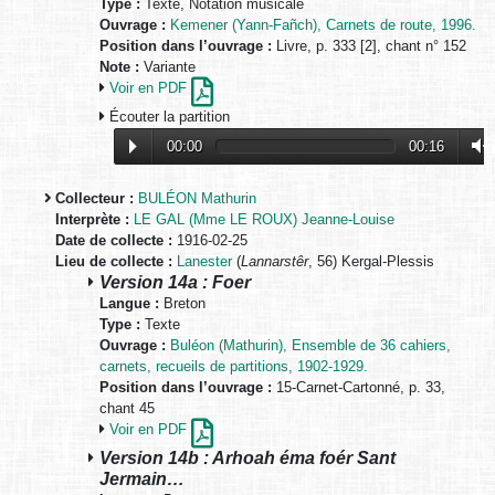
Type :
Texte, Notation musicale
Ouvrage :
Kemener (Yann-Fañch), Carnets de route, 1996.
Position dans l’ouvrage :
Livre, p. 333 [2], chant n° 152
Note :
Variante
Voir en PDF
Écouter la partition
00:00
00:16
Collecteur :
BULÉON Mathurin
Interprète :
LE GAL (Mme LE ROUX) Jeanne-Louise
Date de collecte :
1916-02-25
Lieu de collecte :
Lanester
(
Lannarstêr
, 56) Kergal-Plessis
Version 14a : Foer
Langue :
Breton
Type :
Texte
Ouvrage :
Buléon (Mathurin), Ensemble de 36 cahiers,
carnets, recueils de partitions, 1902-1929.
Position dans l’ouvrage :
15-Carnet-Cartonné, p. 33,
chant 45
Voir en PDF
Version 14b : Arhoah éma foér Sant
Jermain…