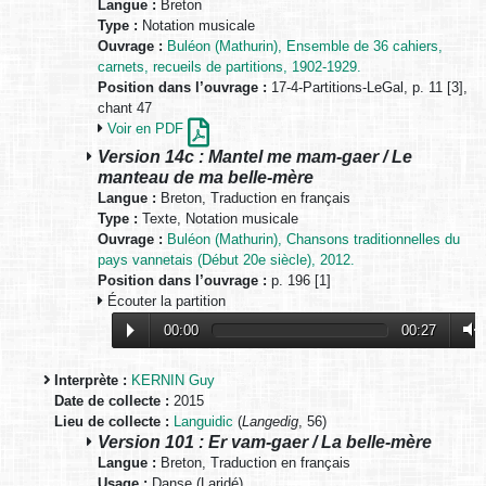
Langue :
Breton
Type :
Notation musicale
Ouvrage :
Buléon (Mathurin), Ensemble de 36 cahiers,
carnets, recueils de partitions, 1902-1929.
Position dans l’ouvrage :
17-4-Partitions-LeGal, p. 11 [3],
chant 47
Voir en PDF
Version 14c : Mantel me mam-gaer / Le
manteau de ma belle-mère
Langue :
Breton, Traduction en français
Type :
Texte, Notation musicale
Ouvrage :
Buléon (Mathurin), Chansons traditionnelles du
pays vannetais (Début 20e siècle), 2012.
Position dans l’ouvrage :
p. 196 [1]
Écouter la partition
00:00
00:27
Interprète :
KERNIN Guy
Date de collecte :
2015
Lieu de collecte :
Languidic
(
Langedig
, 56)
Version 101 : Er vam-gaer / La belle-mère
Langue :
Breton, Traduction en français
Usage :
Danse (Laridé)