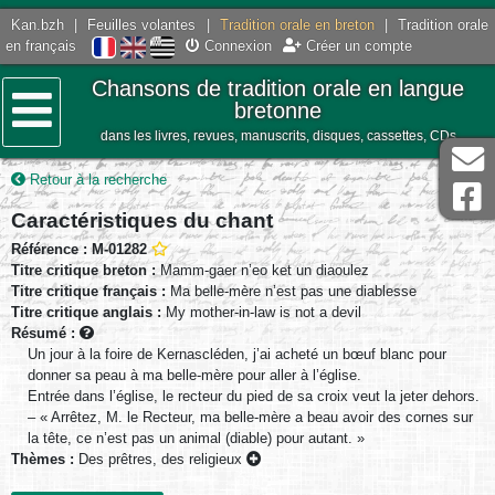
Kan.bzh
|
Feuilles volantes
|
Tradition orale en breton
|
Tradition orale
en français
Connexion
Créer un compte
Chansons de tradition orale en langue
bretonne
dans les livres, revues, manuscrits, disques, cassettes, CDs
Menu
Retour à la recherche
Caractéristiques du chant
Référence : M-01282
Titre critique breton :
Mamm-gaer n’eo ket un diaoulez
Titre critique français :
Ma belle-mère n’est pas une diablesse
Titre critique anglais :
My mother-in-law is not a devil
Résumé :
Un jour à la foire de Kernascléden, j’ai acheté un bœuf blanc pour
donner sa peau à ma belle-mère pour aller à l’église.
Entrée dans l’église, le recteur du pied de sa croix veut la jeter dehors.
– « Arrêtez, M. le Recteur, ma belle-mère a beau avoir des cornes sur
la tête, ce n’est pas un animal (diable) pour autant. »
Thèmes :
Des prêtres, des religieux