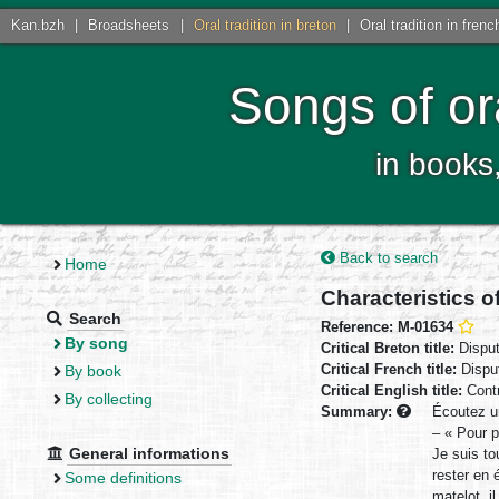
Kan.bzh
|
Broadsheets
|
Oral tradition in breton
|
Oral tradition in frenc
Songs of or
in books
Back to search
Home
Characteristics o
Search
Reference: M-01634
By song
Critical Breton title:
Disput 
Critical French title:
Disput
By book
Critical English title:
Contr
By collecting
Summary:
Écoutez un
– « Pour p
General informations
Je suis to
rester en 
Some definitions
matelot, i