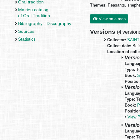
Oral tradition
Themes:
Peasants, shephe
Malrieu catalog
of Oral Tradition
View on a map
Bibliography - Discography
Versions
Sources
(
4 version
Statistics
Collector:
SAINT
Collect date:
Befo
Location of colle
Versio
Langua
Type:
Te
Book:
S
Positio
Versio
Langua
Type:
Te
Book:
P
Positio
View 
Versio
Langua
Type:
Te