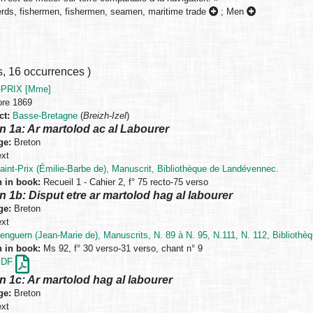
rds, fishermen, fishermen, seamen, maritime trade
;
Men
s
,
16 occurrences
)
-PRIX [Mme]
re 1869
ct:
Basse-Bretagne
(
Breizh-Izel
)
n 1a: Ar martolod ac al Labourer
ge:
Breton
xt
aint-Prix (Émilie-Barbe de), Manuscrit, Bibliothèque de Landévennec.
n in book:
Recueil 1 - Cahier 2, f° 75 recto-75 verso
n 1b: Disput etre ar martolod hag al labourer
ge:
Breton
xt
enguern (Jean-Marie de), Manuscrits, N. 89 à N. 95, N.111, N. 112, Bibliothèq
n in book:
Ms 92, f° 30 verso-31 verso, chant n° 9
PDF
n 1c: Ar martolod hag al labourer
ge:
Breton
xt