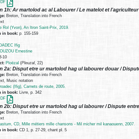
PDF
n 1h: Ar martolod ac al Labourer / Le matelot et l’agriculteur
ge:
Breton, Translation into French
xt
e Rol (Yvon), An Itron Saint-Prix, 2019.
n in book:
p. 155-159
OADEC Ifig
OUZOU Ernestine
8-10
ct:
Ploëzal
(
Pleuzal
, 22)
n 2a: Disput etre ur martolod hag ul labourer douar / Disput
ge:
Breton, Translation into French
xt, Music notation
roadec (Ifig), Carnets de route, 2005.
n in book:
Livre, p. 342
PDF
n 2b: Disput etre ur martolod hag ul labourer / Dispute entr
ge:
Breton, Translation into French
xt
astum, CD, Mille métiers mille chansons - Mil micher mil kanaouenn, 2007.
n in book:
CD 1, p. 27-29, chant pl. 5