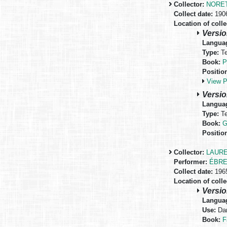
Collector:
NORET
Collect date:
1906
Location of colle
Versio
Langua
Type:
Te
Book:
P
Positio
View 
Versio
Langua
Type:
Te
Book:
G
Positio
Collector:
LAURE
Performer:
ÉBRE
Collect date:
1965
Location of colle
Versio
Langua
Use:
Dan
Book:
F