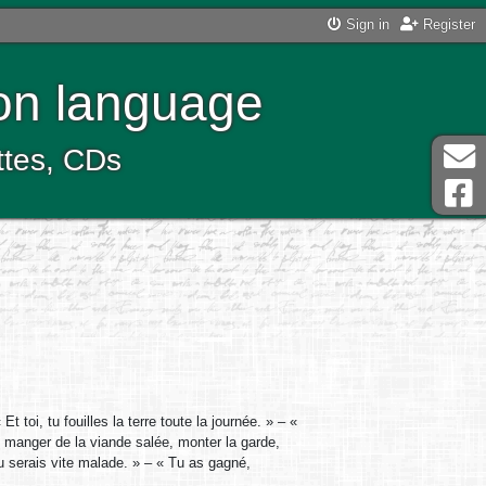
Sign in
Register
ton language
ttes, CDs
 toi, tu fouilles la terre toute la journée. » – «
it manger de la viande salée, monter la garde,
tu serais vite malade. » – « Tu as gagné,