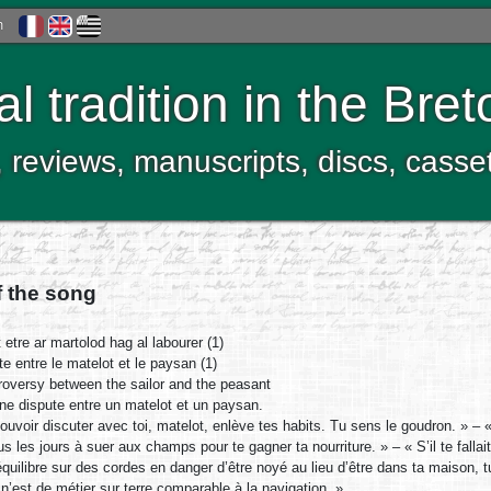
h
al tradition in the Bre
, reviews, manuscripts, discs, casse
f the song
etre ar martolod hag al labourer (1)
e entre le matelot et le paysan (1)
oversy between the sailor and the peasant
e dispute entre un matelot et un paysan.
ouvoir discuter avec toi, matelot, enlève tes habits. Tu sens le goudron. » – « Et
us les jours à suer aux champs pour te gagner ta nourriture. » – « S’il te falla
équilibre sur des cordes en danger d’être noyé au lieu d’être dans ta maison, 
l n’est de métier sur terre comparable à la navigation. »