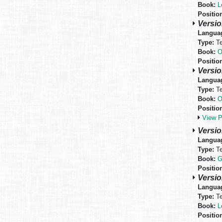
Book:
L
Positio
Versio
Langua
Type:
Te
Book:
O
Positio
Versio
Langua
Type:
Te
Book:
O
Positio
View 
Versio
Langua
Type:
Te
Book:
G
Positio
Versio
Langua
Type:
Te
Book:
L
Positio