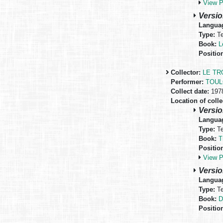
View 
Versio
Langua
Type:
Te
Book:
L
Positio
Collector:
LE TR
Performer:
TOUL
Collect date:
197
Location of colle
Versio
Langua
Type:
Te
Book:
T
Positio
View 
Versio
Langua
Type:
Te
Book:
D
Positio