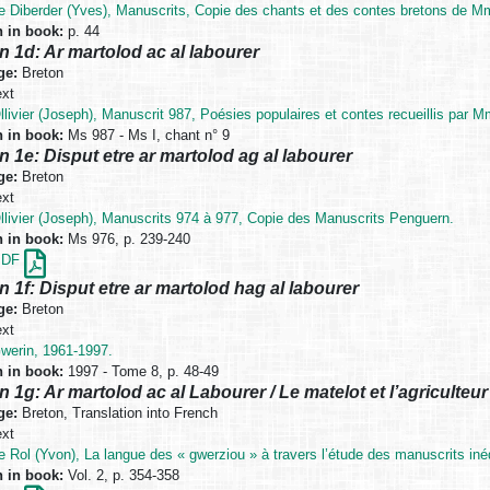
e Diberder (Yves), Manuscrits, Copie des chants et des contes bretons de Mm
n in book:
p. 44
n 1d: Ar martolod ac al labourer
ge:
Breton
xt
llivier (Joseph), Manuscrit 987, Poésies populaires et contes recueillis par M
n in book:
Ms 987 - Ms I, chant n° 9
n 1e: Disput etre ar martolod ag al labourer
ge:
Breton
xt
llivier (Joseph), Manuscrits 974 à 977, Copie des Manuscrits Penguern.
n in book:
Ms 976, p. 239-240
PDF
n 1f: Disput etre ar martolod hag al labourer
ge:
Breton
xt
werin, 1961-1997.
n in book:
1997 - Tome 8, p. 48-49
n 1g: Ar martolod ac al Labourer / Le matelot et l’agriculteur
ge:
Breton, Translation into French
xt
e Rol (Yvon), La langue des « gwerziou » à travers l’étude des manuscrits in
n in book:
Vol. 2, p. 354-358