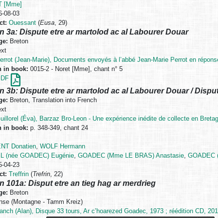
 [Mme]
-08-03
ct:
Ouessant
(
Eusa
, 29)
n 3a: Dispute etre ar martolod ac al Labourer Douar
ge:
Breton
xt
errot (Jean-Marie), Documents envoyés à l’abbé Jean-Marie Perrot en répons
n in book:
0015-2 - Noret [Mme], chant n° 5
PDF
n 3b: Dispute etre ar martolod ac al Labourer Douar / Dispute
ge:
Breton, Translation into French
xt
uillorel (Éva), Barzaz Bro-Leon - Une expérience inédite de collecte en Breta
n in book:
p. 348-349, chant 24
NT Donatien
,
WOLF Hermann
L (née GOADEC) Eugénie
,
GOADEC (Mme LE BRAS) Anastasie
,
GOADEC (
-04-23
ct:
Treffrin
(
Trefrin
, 22)
n 101a: Disput etre an tieg hag ar merdrieg
ge:
Breton
se (Montagne - Tamm Kreiz)
anch (Alan), Disque 33 tours, Ar c’hoarezed Goadec, 1973 ; réédition CD, 201