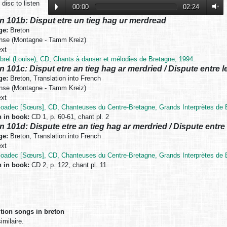
disc to listen
00:00
02:24
n 101b: Disput etre un tieg hag ur merdread
ge:
Breton
se (Montagne - Tamm Kreiz)
xt
brel (Louise), CD, Chants à danser et mélodies de Bretagne, 1994.
n 101c: Disput etre an tieg hag ar merdried / Dispute entre l
ge:
Breton, Translation into French
se (Montagne - Tamm Kreiz)
xt
oadec [Sœurs], CD, Chanteuses du Centre-Bretagne, Grands Interprètes de B
n in book:
CD 1, p. 60-61, chant pl. 2
n 101d: Dispute etre an tieg hag ar merdried / Dispute entre 
ge:
Breton, Translation into French
xt
oadec [Sœurs], CD, Chanteuses du Centre-Bretagne, Grands Interprètes de B
n in book:
CD 2, p. 122, chant pl. 11
ition songs in breton
milaire.