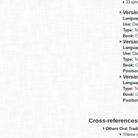
33 rpm 
Versio
Langua
Use:
Dan
Type:
Te
Book:
É
Versio
Langua
Use:
Dan
Type:
Te
Book:
G
Positio
Versio
Langua
Type:
Te
Book:
G
Positio
Cross-references
Others Oral Trad
Thème si