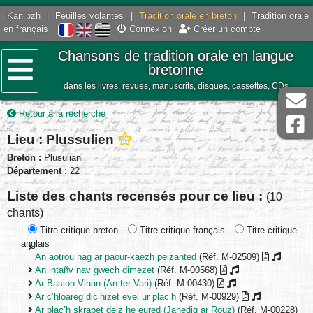
Kan.bzh
|
Feuilles volantes
|
Tradition orale en breton
|
Tradition orale
en français
Connexion
Créer un compte
Chansons de tradition orale en langue
bretonne
dans les livres, revues, manuscrits, disques, cassettes, CDs
Menu
Retour à la recherche
Lieu : Plussulien
Breton :
Plusulian
Département :
22
Liste des chants recensés pour ce lieu :
(10
chants)
Titre critique breton
Titre critique français
Titre critique
anglais
An aotrou hag ar paour-kaezh peizanted
(Réf. M-02509)
An intañv nav gwech dimezet
(Réf. M-00568)
Ar Basion Vihan (An ter Vari)
(Réf. M-00430)
Ar c’hloareg dic’hizet evel ur plac’h
(Réf. M-00929)
Ar plac’h skrapet deiz he eured (Janedig ar Rouz)
(Réf. M-00228)