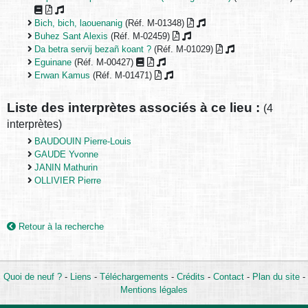
Bich, bich, laouenanig
(Réf. M-01348)
Buhez Sant Alexis
(Réf. M-02459)
Da betra servij bezañ koant ?
(Réf. M-01029)
Eguinane
(Réf. M-00427)
Erwan Kamus
(Réf. M-01471)
Liste des interprètes associés à ce lieu :
(4
interprètes)
BAUDOUIN Pierre-Louis
GAUDE Yvonne
JANIN Mathurin
OLLIVIER Pierre
Retour à la recherche
Quoi de neuf ?
-
Liens
-
Téléchargements
-
Crédits
-
Contact
-
Plan du site
-
Mentions légales