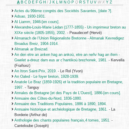
A
B
C
D
E
F
G
H
I
J
K
L
M
N
O
P
Q
R
S
T
U
V
W
X
Y
Z
Actes du 99ème congrès des Sociétés Savantes, [date ?].
Adsao, 1930-1931.
Al Liamm, 1946-[en cours].
Alexandre-Louis-Marie Lédan (1777-1855) - Un imprimeur breton au
XIXe siècle (1805-1855), 2002.
- Peaudecerf (Hervé)
Almanach de l’Union Régionaliste Bretonne - Almanak Kevredigez
Broadus Breiz, 1904-1914.
Almanak ar Breizad.
An den etre an anken hag an ankoù, etre an neñv hag an ifern -
Gwelet a-dreuz darn eus ar c’hantikoù brezhonek, 1981.
- Kervella
(Frañsez)
An Itron Saint-Prix, 2019.
- Le Rol (Yvon)
An Oaled - Le foyer breton, 1928-1939.
Anatole Le Braz (1859-1926) et la tradition populaire en Bretagne,
1997.
- Tanguy
Annales de Bretagne [et des Pays de L’Ouest], 1886-[en cours].
Annuaire des Côtes-du-Nord, 1836-1880.
Annuaire des Traditions Populaires, 1886 à 1890, 1894.
Annuaire historique et archéologique de Bretagne, 1861.
- La
Borderie (Arthur de)
Anthologie des chants populaires français,4 tomes, 1951.
-
Canteloube (Joseph)