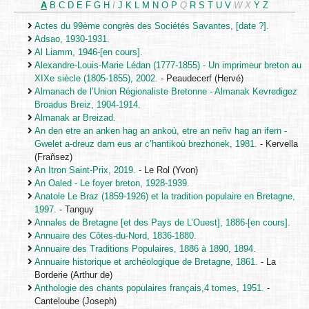
A
B
C
D
E
F
G
H
I
J
K
L
M
N
O
P
Q
R
S
T
U
V
W
X
Y
Z
Actes du 99ème congrès des Sociétés Savantes, [date ?].
Adsao, 1930-1931.
Al Liamm, 1946-[en cours].
Alexandre-Louis-Marie Lédan (1777-1855) - Un imprimeur breton au
XIXe siècle (1805-1855), 2002.
- Peaudecerf (Hervé)
Almanach de l’Union Régionaliste Bretonne - Almanak Kevredigez
Broadus Breiz, 1904-1914.
Almanak ar Breizad.
An den etre an anken hag an ankoù, etre an neñv hag an ifern -
Gwelet a-dreuz darn eus ar c’hantikoù brezhonek, 1981.
- Kervella
(Frañsez)
An Itron Saint-Prix, 2019.
- Le Rol (Yvon)
An Oaled - Le foyer breton, 1928-1939.
Anatole Le Braz (1859-1926) et la tradition populaire en Bretagne,
1997.
- Tanguy
Annales de Bretagne [et des Pays de L’Ouest], 1886-[en cours].
Annuaire des Côtes-du-Nord, 1836-1880.
Annuaire des Traditions Populaires, 1886 à 1890, 1894.
Annuaire historique et archéologique de Bretagne, 1861.
- La
Borderie (Arthur de)
Anthologie des chants populaires français,4 tomes, 1951.
-
Canteloube (Joseph)