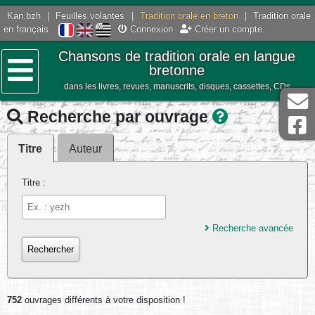
Kan.bzh
|
Feuilles volantes
|
Tradition orale en breton
|
Tradition orale
en français
Connexion
Créer un compte
Chansons de tradition orale en langue
bretonne
dans les livres, revues, manuscrits, disques, cassettes, CDs
Menu
Recherche par ouvrage
Titre
Auteur
Titre :
Recherche avancée
752
ouvrages différents à votre disposition !