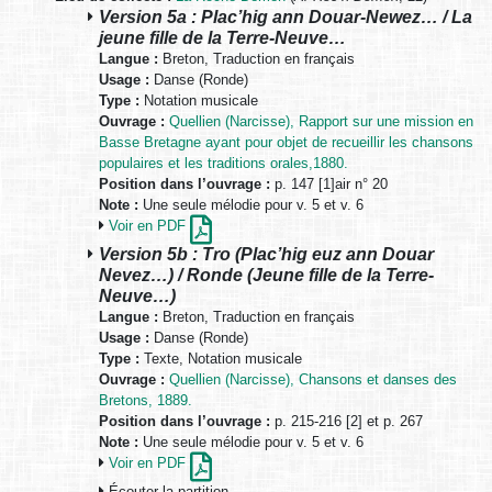
Version 5a : Plac’hig ann Douar-Newez… / La
jeune fille de la Terre-Neuve…
Langue :
Breton, Traduction en français
Usage :
Danse (Ronde)
Type :
Notation musicale
Ouvrage :
Quellien (Narcisse), Rapport sur une mission en
Basse Bretagne ayant pour objet de recueillir les chansons
populaires et les traditions orales,1880.
Position dans l’ouvrage :
p. 147 [1]air n° 20
Note :
Une seule mélodie pour v. 5 et v. 6
Voir en PDF
Version 5b : Tro (Plac’hig euz ann Douar
Nevez…) / Ronde (Jeune fille de la Terre-
Neuve…)
Langue :
Breton, Traduction en français
Usage :
Danse (Ronde)
Type :
Texte, Notation musicale
Ouvrage :
Quellien (Narcisse), Chansons et danses des
Bretons, 1889.
Position dans l’ouvrage :
p. 215-216 [2] et p. 267
Note :
Une seule mélodie pour v. 5 et v. 6
Voir en PDF
Écouter la partition