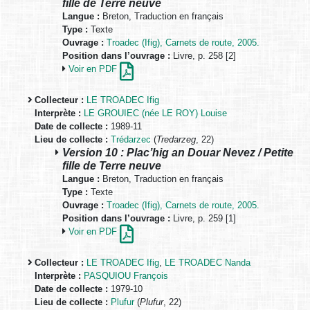
fille de Terre neuve
Langue :
Breton, Traduction en français
Type :
Texte
Ouvrage :
Troadec (Ifig), Carnets de route, 2005.
Position dans l’ouvrage :
Livre, p. 258 [2]
Voir en PDF
Collecteur :
LE TROADEC Ifig
Interprète :
LE GROUIEC (née LE ROY) Louise
Date de collecte :
1989-11
Lieu de collecte :
Trédarzec
(
Tredarzeg
, 22)
Version 10 : Plac’hig an Douar Nevez / Petite
fille de Terre neuve
Langue :
Breton, Traduction en français
Type :
Texte
Ouvrage :
Troadec (Ifig), Carnets de route, 2005.
Position dans l’ouvrage :
Livre, p. 259 [1]
Voir en PDF
Collecteur :
LE TROADEC Ifig
,
LE TROADEC Nanda
Interprète :
PASQUIOU François
Date de collecte :
1979-10
Lieu de collecte :
Plufur
(
Plufur
, 22)