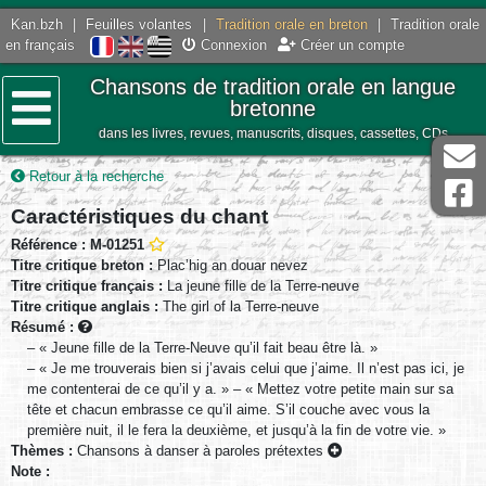
Kan.bzh
|
Feuilles volantes
|
Tradition orale en breton
|
Tradition orale
en français
Connexion
Créer un compte
Chansons de tradition orale en langue
bretonne
dans les livres, revues, manuscrits, disques, cassettes, CDs
Menu
Retour à la recherche
Caractéristiques du chant
Référence : M-01251
Titre critique breton :
Plac’hig an douar nevez
Titre critique français :
La jeune fille de la Terre-neuve
Titre critique anglais :
The girl of la Terre-neuve
Résumé :
– « Jeune fille de la Terre-Neuve qu’il fait beau être là. »
– « Je me trouverais bien si j’avais celui que j’aime. Il n’est pas ici, je
me contenterai de ce qu’il y a. » – « Mettez votre petite main sur sa
tête et chacun embrasse ce qu’il aime. S’il couche avec vous la
première nuit, il le fera la deuxième, et jusqu’à la fin de votre vie. »
Thèmes :
Chansons à danser à paroles prétextes
Note :