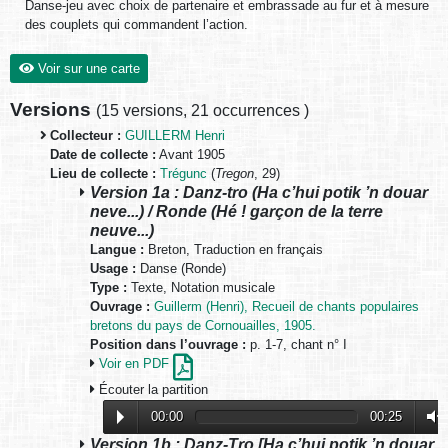
Danse-jeu avec choix de partenaire et embrassade au fur et à mesure
des couplets qui commandent l’action.
Voir sur une carte
Versions
(
15 versions
,
21 occurrences
)
Collecteur :
GUILLERM Henri
Date de collecte :
Avant 1905
Lieu de collecte :
Trégunc
(
Tregon
, 29)
Version 1a : Danz-tro (Ha c’hui potik ’n douar
neve...) / Ronde (Hé ! garçon de la terre
neuve...)
Langue :
Breton, Traduction en français
Usage :
Danse (Ronde)
Type :
Texte, Notation musicale
Ouvrage :
Guillerm (Henri), Recueil de chants populaires
bretons du pays de Cornouailles, 1905.
Position dans l’ouvrage :
p. 1-7, chant n° I
Voir en PDF
Écouter la partition
00:00
00:25
Version 1b : Danz-Tro [Ha c’hui potik ’n douar