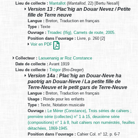
Lieu de collecte :
Mantallot
(
Mantallod
, 22) [Bertu Nesañ]
Version 13 : Plac’hig an Douar Nevez / Petite
fille de Terre neuve
Langue :
Breton, Traduction en français
Type :
Texte
Ouvrage :
Troadec (Ifig), Carnets de route, 2005.
Position dans l’ouvrage :
Livre, p. 260 [2]
Voir en PDF
Collecteur :
Laouenanig ar Roz Constance
Date de collecte :
Avant 1919
Lieu de collecte :
Trégor
(
Bro-Dreger
)
Version 14a : Plac’hig an Douar-Neve ha
paotrig an Douar-Neve / La petite fille de
Terre-Neuve et le petit gars de Terre-Neuve
Langue :
Breton, Traduction en français
Usage :
Ronde pour les enfants
Type :
Texte, Notation musicale
Ouvrage :
Le Mérer (Constance), Trois séries de cahiers ;
première série (collectes) n° 1 à 15, deuxième série
(compositions) n° 1 à 8, huit cahiers non numérotés, feuilles
détachées, 1869-1945.
Position dans l’ouvrage :
Cahier Col. n° 12, p. 6-7