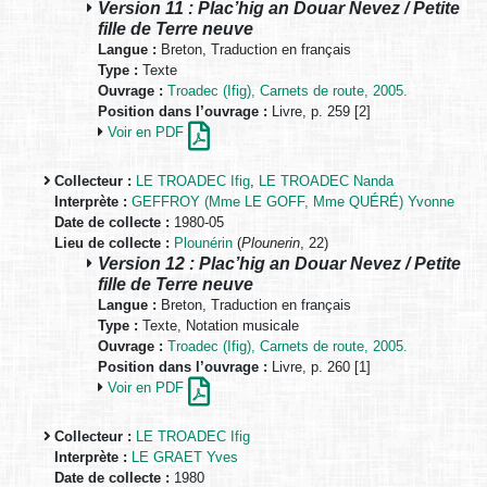
Version 11 : Plac’hig an Douar Nevez / Petite
fille de Terre neuve
Langue :
Breton, Traduction en français
Type :
Texte
Ouvrage :
Troadec (Ifig), Carnets de route, 2005.
Position dans l’ouvrage :
Livre, p. 259 [2]
Voir en PDF
Collecteur :
LE TROADEC Ifig
,
LE TROADEC Nanda
Interprète :
GEFFROY (Mme LE GOFF, Mme QUÉRÉ) Yvonne
Date de collecte :
1980-05
Lieu de collecte :
Plounérin
(
Plounerin
, 22)
Version 12 : Plac’hig an Douar Nevez / Petite
fille de Terre neuve
Langue :
Breton, Traduction en français
Type :
Texte, Notation musicale
Ouvrage :
Troadec (Ifig), Carnets de route, 2005.
Position dans l’ouvrage :
Livre, p. 260 [1]
Voir en PDF
Collecteur :
LE TROADEC Ifig
Interprète :
LE GRAET Yves
Date de collecte :
1980