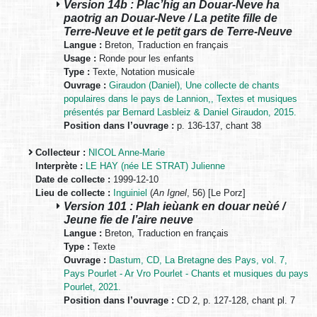
Version 14b : Plac’hig an Douar-Neve ha
paotrig an Douar-Neve / La petite fille de
Terre-Neuve et le petit gars de Terre-Neuve
Langue :
Breton, Traduction en français
Usage :
Ronde pour les enfants
Type :
Texte, Notation musicale
Ouvrage :
Giraudon (Daniel), Une collecte de chants
populaires dans le pays de Lannion,, Textes et musiques
présentés par Bernard Lasbleiz & Daniel Giraudon, 2015.
Position dans l’ouvrage :
p. 136-137, chant 38
Collecteur :
NICOL Anne-Marie
Interprète :
LE HAY (née LE STRAT) Julienne
Date de collecte :
1999-12-10
Lieu de collecte :
Inguiniel
(
An Ignel
, 56) [Le Porz]
Version 101 : Plah ieùank en douar neùé /
Jeune fie de l’aire neuve
Langue :
Breton, Traduction en français
Type :
Texte
Ouvrage :
Dastum, CD, La Bretagne des Pays, vol. 7,
Pays Pourlet - Ar Vro Pourlet - Chants et musiques du pays
Pourlet, 2021.
Position dans l’ouvrage :
CD 2, p. 127-128, chant pl. 7