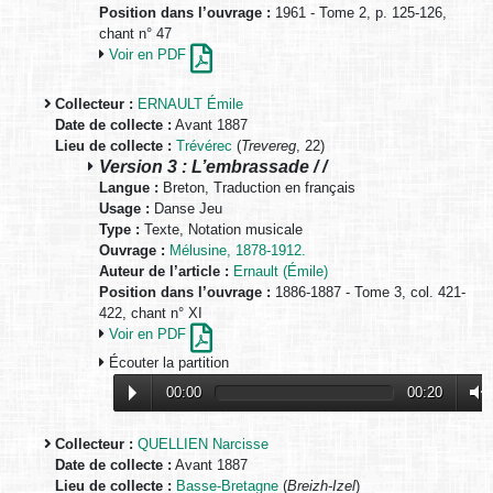
Position dans l’ouvrage :
1961 - Tome 2, p. 125-126,
chant n° 47
Voir en PDF
Collecteur :
ERNAULT Émile
Date de collecte :
Avant 1887
Lieu de collecte :
Trévérec
(
Trevereg
, 22)
Version 3 : L’embrassade / /
Langue :
Breton, Traduction en français
Usage :
Danse Jeu
Type :
Texte, Notation musicale
Ouvrage :
Mélusine, 1878-1912.
Auteur de l’article :
Ernault (Émile)
Position dans l’ouvrage :
1886-1887 - Tome 3, col. 421-
422, chant n° XI
Voir en PDF
Écouter la partition
00:00
00:20
Collecteur :
QUELLIEN Narcisse
Date de collecte :
Avant 1887
Lieu de collecte :
Basse-Bretagne
(
Breizh-Izel
)