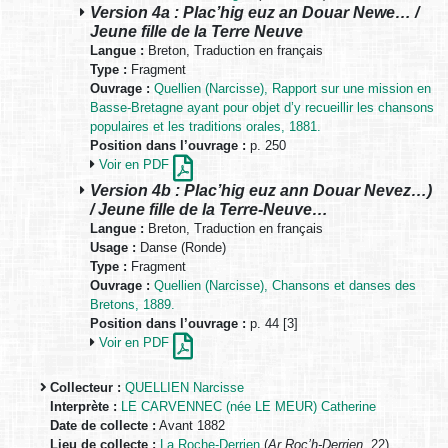
Version 4a : Plac’hig euz an Douar Newe… /
Jeune fille de la Terre Neuve
Langue :
Breton, Traduction en français
Type :
Fragment
Ouvrage :
Quellien (Narcisse), Rapport sur une mission en
Basse-Bretagne ayant pour objet d’y recueillir les chansons
populaires et les traditions orales, 1881.
Position dans l’ouvrage :
p. 250
Voir en PDF
Version 4b : Plac’hig euz ann Douar Nevez…)
/ Jeune fille de la Terre-Neuve…
Langue :
Breton, Traduction en français
Usage :
Danse (Ronde)
Type :
Fragment
Ouvrage :
Quellien (Narcisse), Chansons et danses des
Bretons, 1889.
Position dans l’ouvrage :
p. 44 [3]
Voir en PDF
Collecteur :
QUELLIEN Narcisse
Interprète :
LE CARVENNEC (née LE MEUR) Catherine
Date de collecte :
Avant 1882
Lieu de collecte :
La Roche-Derrien
(
Ar Roc’h-Derrien
, 22)