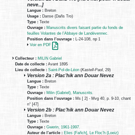
neve...]
Langue :
Breton
Usage :
Danse (Dañs Tro)
Type :
Texte
Ouvrage :
Manuscrits divers faisant partie du fonds de
feuilles Volantes de l’Abbaye de Landévennec.
Position dans l’ouvrage :
L-24-108, np 1
Voir en PDF
Collecteur :
MILIN Gabriel
Date de collecte :
Avant 1895
Lieu de collecte :
Saint-Pol-de-Léon
(
Kastell-Paol
, 29)
Version 2a : Plac’hik ann Douar Nevez
Langue :
Breton
Type :
Texte
Ouvrage :
Milin (Gabriel), Manuscrits.
Position dans l’ouvrage :
Ms [ 2] - Mvg 40, p. 9-10, chant
n° [47]
Version 2b : Plac’hik ann Douar Nevez
Langue :
Breton
Type :
Texte
Ouvrage :
Gwerin, 1961-1997.
Auteur de l’article :
Elies (Fañch]
,
Le Floc’h (Loeiz)