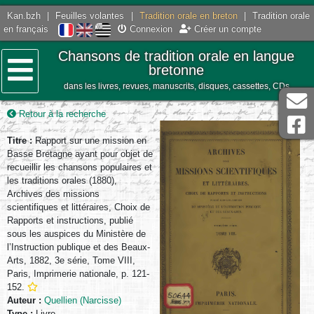
Kan.bzh
|
Feuilles volantes
|
Tradition orale en breton
|
Tradition orale
en français
Connexion
Créer un compte
Chansons de tradition orale en langue
bretonne
dans les livres, revues, manuscrits, disques, cassettes, CDs
Menu
Retour à la recherche
Titre :
Rapport sur une mission en
Basse Bretagne ayant pour objet de
recueillir les chansons populaires et
les traditions orales (1880),
Archives des missions
scientifiques et littéraires, Choix de
Rapports et instructions, publié
sous les auspices du Ministère de
l’Instruction publique et des Beaux-
Arts, 1882, 3e série, Tome VIII,
Paris, Imprimerie nationale, p. 121-
152.
Auteur :
Quellien (Narcisse)
Type :
Livre