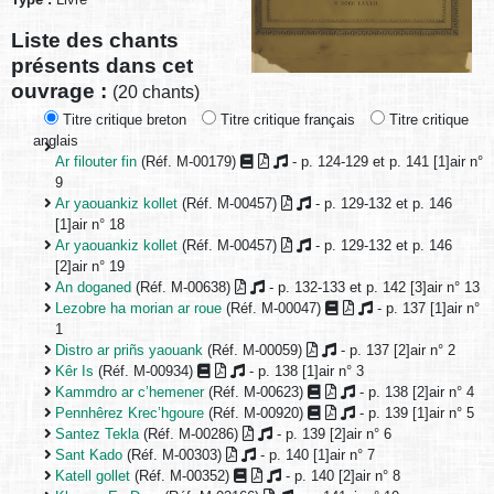
Liste des chants
présents dans cet
ouvrage :
(20 chants)
Titre critique breton
Titre critique français
Titre critique
anglais
Ar filouter fin
(Réf. M-00179)
- p. 124-129 et p. 141 [1]air n°
9
Ar yaouankiz kollet
(Réf. M-00457)
- p. 129-132 et p. 146
[1]air n° 18
Ar yaouankiz kollet
(Réf. M-00457)
- p. 129-132 et p. 146
[2]air n° 19
An doganed
(Réf. M-00638)
- p. 132-133 et p. 142 [3]air n° 13
Lezobre ha morian ar roue
(Réf. M-00047)
- p. 137 [1]air n°
1
Distro ar priñs yaouank
(Réf. M-00059)
- p. 137 [2]air n° 2
Kêr Is
(Réf. M-00934)
- p. 138 [1]air n° 3
Kammdro ar c’hemener
(Réf. M-00623)
- p. 138 [2]air n° 4
Pennhêrez Krec’hgoure
(Réf. M-00920)
- p. 139 [1]air n° 5
Santez Tekla
(Réf. M-00286)
- p. 139 [2]air n° 6
Sant Kado
(Réf. M-00303)
- p. 140 [1]air n° 7
Katell gollet
(Réf. M-00352)
- p. 140 [2]air n° 8