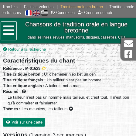
Kan.bzh
|
Feuilles volantes
|
Tradition orale en breton
|
Tradition orale
en français
Connexion
Créer un compte
Chansons de tradition orale en langue
bretonne
dans les livres, revues, manuscrits, disques, cassettes, CDs
Menu
Retour à la recherche
Caractéristiques du chant
Référence : M-01629
Titre critique breton :
Ur c’hemener n’eo ket un den
Titre critique français :
Un tailleur n’est pas un homme
Titre critique anglais :
A tailor is not a man
Résumé :
Le tailleur n’est pas un homme mais tailleur, et c’est tout. Il n’est bon
qu’à commérer et fainéanter.
Thèmes :
Les meuniers, les tailleurs
Voir sur une carte
Versions
(
1 version
,
3 occurrences
)