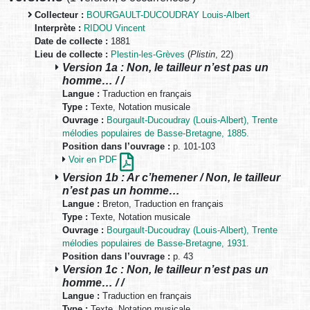
Collecteur :
BOURGAULT-DUCOUDRAY Louis-Albert
Interprète :
RIDOU Vincent
Date de collecte :
1881
Lieu de collecte :
Plestin-les-Grèves
(
Plistin
, 22)
Version 1a : Non, le tailleur n’est pas un
homme… / /
Langue :
Traduction en français
Type :
Texte, Notation musicale
Ouvrage :
Bourgault-Ducoudray (Louis-Albert), Trente
mélodies populaires de Basse-Bretagne, 1885.
Position dans l’ouvrage :
p. 101-103
Voir en PDF
Version 1b : Ar c’hemener / Non, le tailleur
n’est pas un homme…
Langue :
Breton, Traduction en français
Type :
Texte, Notation musicale
Ouvrage :
Bourgault-Ducoudray (Louis-Albert), Trente
mélodies populaires de Basse-Bretagne, 1931.
Position dans l’ouvrage :
p. 43
Version 1c : Non, le tailleur n’est pas un
homme… / /
Langue :
Traduction en français
Type :
Texte, Notation musicale