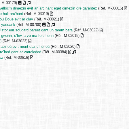
. M-00179)
welloc’h dimeziñ evit an arc’hant eget dimeziñ dre garantez
(Réf. M-03016)
e holl arc’hant
(Réf. M-03019)
ou Doue evit ar glav
(Réf. M-03021)
d yaouank
(Réf. M-00700)
 Istor eur soudard pareet gant un tamm bara
(Réf. M-03022)
 gwenn, c’hwi a vo ma ferc’henn
(Réf. M-03018)
)
(Réf. M-03023)
maezioù evit mont d’ar c’hêrioù
(Réf. M-03020)
c’hed gant ar vartoloded
(Réf. M-00384)
uz
(Réf. M-00616)