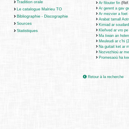
Tradition orale
Ar filouter fin
(Réf
Ar gerent a gav g
Le catalogue Malrieu TO
Ar mezvier a foet 
Bibliographie - Discographie
Arabat tamall Aotr
Sources
Kimiad ar soudar
Kleñved ar vro pe
Statistiques
Ma tiwan an holen
Meuleudi ar c’hi (2
Na guitait ket ar 
Nozvezhioù ar mer
Promesaoù ha ke
Retour à la recherche