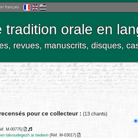
 en français
tradition orale en la
res, revues, manuscrits, disques, c
recensés pour ce collecteur :
(13 chants)
éf. M-00775)
ren talvoudegezh ar bedenn
(Réf. M-03017)