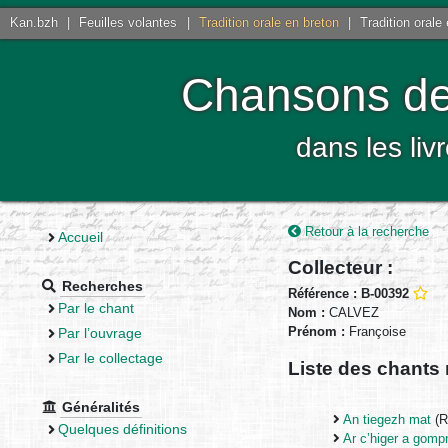
Kan.bzh
|
Feuilles volantes
|
Tradition orale en breton
|
Tradition orale
Chansons de 
dans les liv
Retour à la recherche
Accueil
Collecteur :
Recherches
Référence : B-00392
Par le chant
Nom :
CALVEZ
Prénom :
Françoise
Par l’ouvrage
Par le collectage
Liste des chants 
Généralités
An tiegezh mat
(R
Quelques définitions
Ar c’higer a gomp