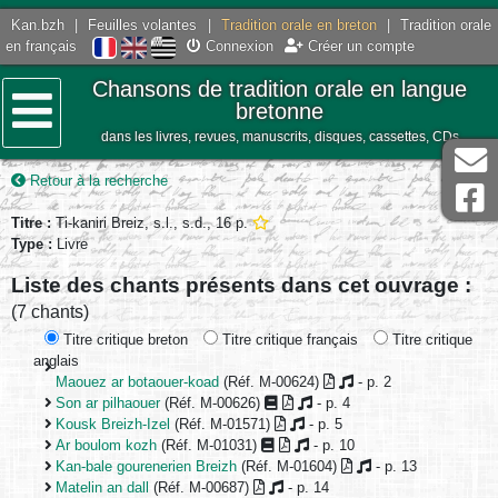
Kan.bzh
|
Feuilles volantes
|
Tradition orale en breton
|
Tradition orale
en français
Connexion
Créer un compte
Chansons de tradition orale en langue
bretonne
dans les livres, revues, manuscrits, disques, cassettes, CDs
Menu
Retour à la recherche
Titre :
Ti-kaniri Breiz, s.l., s.d., 16 p.
Type :
Livre
Liste des chants présents dans cet ouvrage :
(7 chants)
Titre critique breton
Titre critique français
Titre critique
anglais
Maouez ar botaouer-koad
(Réf. M-00624)
- p. 2
Son ar pilhaouer
(Réf. M-00626)
- p. 4
Kousk Breizh-Izel
(Réf. M-01571)
- p. 5
Ar boulom kozh
(Réf. M-01031)
- p. 10
Kan-bale gourenerien Breizh
(Réf. M-01604)
- p. 13
Matelin an dall
(Réf. M-00687)
- p. 14